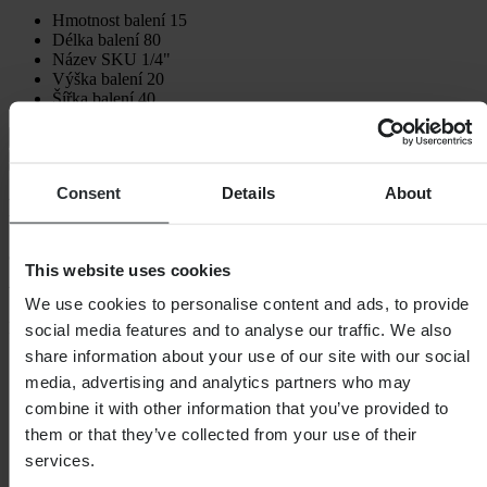
Hmotnost balení
15
Délka balení
80
Název SKU
1/4"
Výška balení
20
Šířka balení
40
Doprava a vrácení
Bezpečnostní informace
Consent
Details
About
Recenze zákazníků (4)
5
z 5
This website uses cookies
We use cookies to personalise content and ads, to provide
Na základě 4 recenzí
social media features and to analyse our traffic. We also
share information about your use of our site with our social
5
media, advertising and analytics partners who may
4
4
combine it with other information that you’ve provided to
0
them or that they’ve collected from your use of their
3
services.
0
2