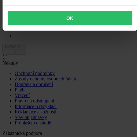
0
1
0
OK
Načítání...
Nákupy
Obchodní podmínky
Zásady ochrany osobních údajů
Doprava a doručení
Platba
Vrácení
Právo na odstoupení
Informace o recyklaci
Reklamace a stížnosti
Stav objednávky
Prohlášení o shodě
Zákaznická podpora