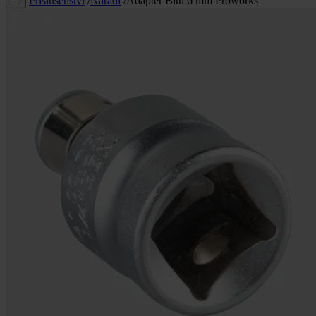
Příslušenství
/
Nářadí
/
Adaptér Bitů 6 mm Proworks
…