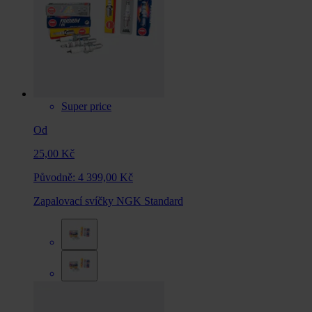
Super price
Od
25,00 Kč
Původně:
4 399,00 Kč
Zapalovací svíčky NGK Standard