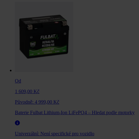
Od
1 609,00 Kč
Původně:
4 999,00 Kč
Baterie Fulbat Lithium-Ion LiFePO4 – Hledat podle motorky
Univerzální:
Není specifické pro vozidlo