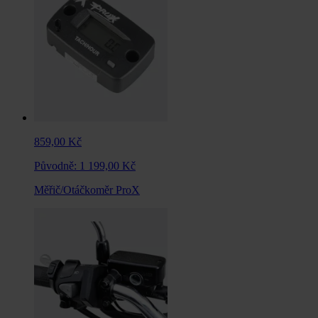
859,00 Kč
Původně:
1 199,00 Kč
Měřič/Otáčkoměr ProX