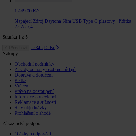
1 449,00 Kč
Napájecí Zdroj Daytona Slim USB Type-C plastový - řídítka
22,2/25,4
Stránka
1
z
5
1
2
3
4
5
Další
Předchozí
Nákupy
Obchodní podmínky
Zásady ochrany osobních údajů
Doprava a doručení
Platba
Vrácení
Právo na odstoupení
Informace o recyklaci
Reklamace a stížnosti
Stav objednávky
Prohlášení o shodě
Zákaznická podpora
Otázky a odpovědi