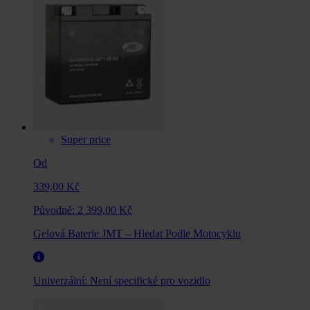
Super price
Od
339,00 Kč
Původně:
2 399,00 Kč
Gelová Baterie JMT – Hledat Podle Motocyklu
Univerzální:
Není specifické pro vozidlo