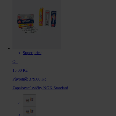
Super price
Od
15,00 Kč
Původně:
379,00 Kč
Zapalovací svíčky NGK Standard