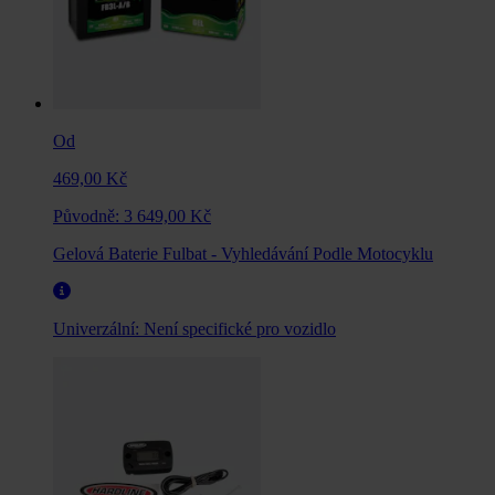
Od
469,00 Kč
Původně:
3 649,00 Kč
Gelová Baterie Fulbat - Vyhledávání Podle Motocyklu
Univerzální:
Není specifické pro vozidlo