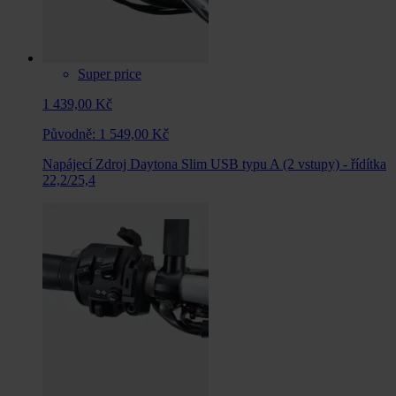
Super price
1 439,00 Kč
Původně:
1 549,00 Kč
Napájecí Zdroj Daytona Slim USB typu A (2 vstupy) - řídítka
22,2/25,4