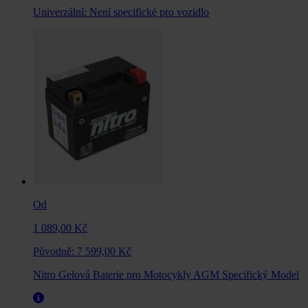
Univerzální:
Není specifické pro vozidlo
Od
1 089,00 Kč
Původně:
7 599,00 Kč
Nitro Gelová Baterie pro Motocykly AGM Specifický Model