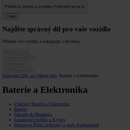
Pořiďte si stojany a zvedáky
Podívejte se na to
Next
Najděte správný díl pro vaše vozidlo
Přidejte své vozidlo a nakupujte s důvěrou
Načítání...
Vyberte model
Vyberte rok
Přidat vozidlo
Náhradní Díly pro Motocykly
/
Baterie a Elektronika
Baterie a Elektronika
Všechny Baterie a Elektronika
Baterie
Spínače & Přepínače
Zapalovací Svíčky a Krytky
Motorové Řídicí Jednotky a Sady Karburátorů