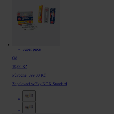
Super price
Od
19,00 Kč
Původně:
599,00 Kč
Zapalovací svíčky NGK Standard