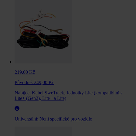
219,00 Kč
Původně:
249,00 Kč
Nabíjecí Kabel SweTrack, Jednotky Lite (kompatibilní s
Lite+ (Gen2), Lite+ a Lite)
Univerzální:
Není specifické pro vozidlo