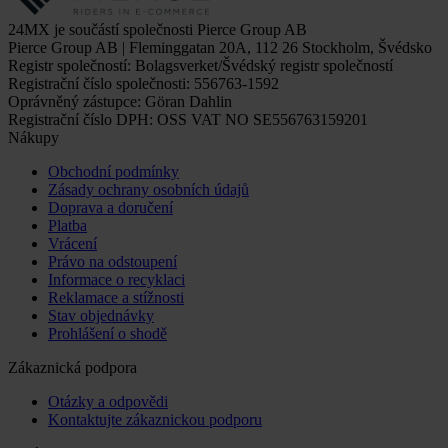
24MX je součástí společnosti Pierce Group AB
Pierce Group AB | Fleminggatan 20A, 112 26 Stockholm, Švédsko
Registr společností: Bolagsverket/Švédský registr společností
Registrační číslo společnosti: 556763-1592
Oprávněný zástupce: Göran Dahlin
Registrační číslo DPH: OSS VAT NO SE556763159201
Nákupy
Obchodní podmínky
Zásady ochrany osobních údajů
Doprava a doručení
Platba
Vrácení
Právo na odstoupení
Informace o recyklaci
Reklamace a stížnosti
Stav objednávky
Prohlášení o shodě
Zákaznická podpora
Otázky a odpovědi
Kontaktujte zákaznickou podporu