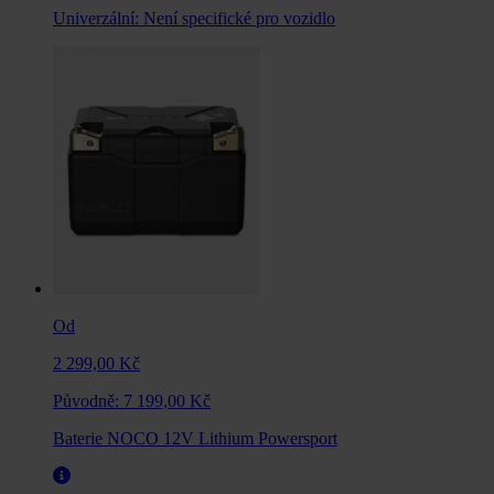
Univerzální:
Není specifické pro vozidlo
Od
2 299,00 Kč
Původně:
7 199,00 Kč
Baterie NOCO 12V Lithium Powersport