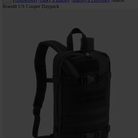
Příslušenství
/
Tašky a Batohy
/
Batohy a Ledvinky
/
Batoh
…
Brandit US Cooper Daypack