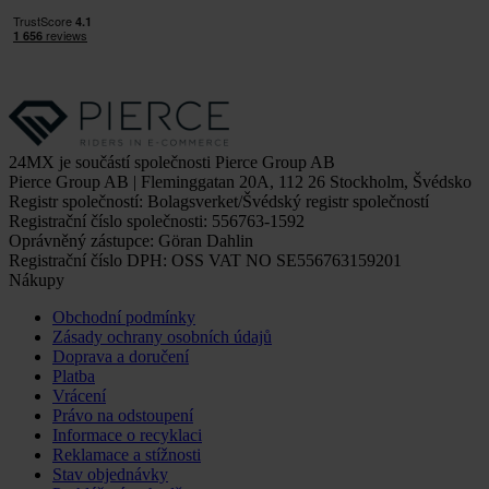
24MX je součástí společnosti Pierce Group AB
Pierce Group AB | Fleminggatan 20A, 112 26 Stockholm, Švédsko
Registr společností: Bolagsverket/Švédský registr společností
Registrační číslo společnosti: 556763-1592
Oprávněný zástupce: Göran Dahlin
Registrační číslo DPH: OSS VAT NO SE556763159201
Nákupy
Obchodní podmínky
Zásady ochrany osobních údajů
Doprava a doručení
Platba
Vrácení
Právo na odstoupení
Informace o recyklaci
Reklamace a stížnosti
Stav objednávky