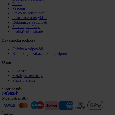
Platba
Vrácení
Právo na odstoupení
Informace o recyklaci
Reklamace a stížnosti
Stav objednávky
Prohlášení o shodě
Zákaznická podpora
Otázky a odpovědi
Kontaktujte zákaznickou podporu
O nás
O 24MX
Vztahy s investory
Práce v Pierce
Sledujte nás
Možnosti platby