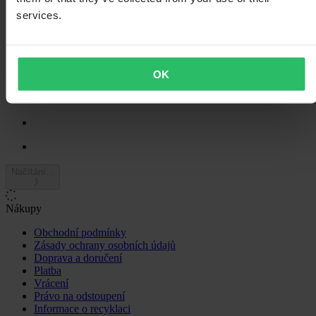
4
services.
1
3
0
2
0
OK
1
0
Načítání...
Nákupy
Obchodní podmínky
Zásady ochrany osobních údajů
Doprava a doručení
Platba
Vrácení
Právo na odstoupení
Informace o recyklaci