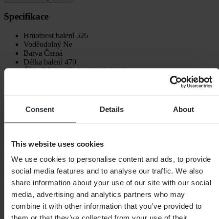
Specifikace
Hmotnost balení
526
Voděodolný
Ne
Barva
Černá
Délka balení
470
Číslo článku výrobce
8070-2-OS
Výška balení
45
Šířka balení
280
Doprava a vrácení
Consent
Details
About
Bezpečnostní informace
Recenze zákazníků (6)
This website uses cookies
4.83
z 5
We use cookies to personalise content and ads, to provide
social media features and to analyse our traffic. We also
share information about your use of our site with our social
Na základě 6 recenzí
media, advertising and analytics partners who may
combine it with other information that you’ve provided to
5
5
them or that they’ve collected from your use of their