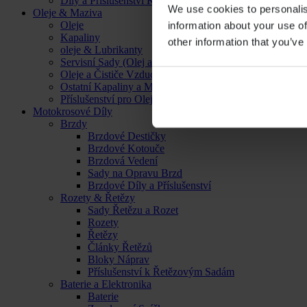
Díly a Příslušenství Kol
We use cookies to personalis
Oleje & Maziva
Oleje
information about your use of
Kapaliny
other information that you’ve
oleje & Lubrikanty
Servisní Sady (Olej a Filtr)
Oleje a Čističe Vzduchových Filtrů
Ostatní Kapaliny a Maziva
Příslušenství pro Oleje, Kapaliny a Maziva
Motokrosové Díly
Brzdy
Brzdové Destičky
Brzdové Kotouče
Brzdová Vedení
Sady na Opravu Brzd
Brzdové Díly a Příslušenství
Rozety & Řetězy
Sady Řetězu a Rozet
Rozety
Řetězy
Články Řetězů
Bloky Náprav
Příslušenství k Řetězovým Sadám
Baterie a Elektronika
Baterie