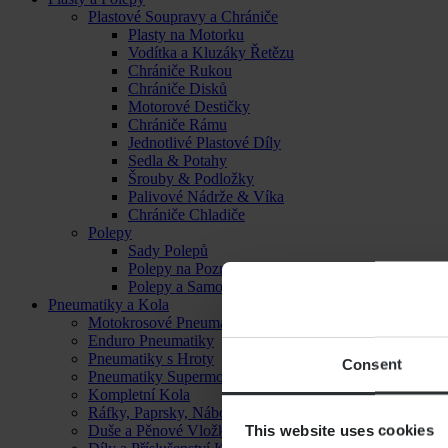
Plastové Soupravy a Chrániče
Plasty na Motorku
Vodítka a Kluzáky Řetězu
Chrániče Rukou
Chrániče Disků
Motorové Destičky
Chrániče Rámu
Jednotlivé Plastové Díly
Sedla & Potahy
Šrouby & Podložky
Palivové Nádrže & Víka
Chrániče Chladiče
Polepy
Sady Polepů
Polepy na Poznávací Značku
Polepy a Samolepky
Pneumatiky a Kola
Motokrosové Pneumatiky
Enduro Pneumatiky
Pneumatiky s Hroty
Consent
Pneumatiky Supermoto
Kompletní Kola
Ráfky, Paprsky, Náboje a Ložiska
This website uses cookies
Duše a Pěnové Vložky