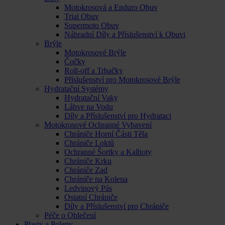
Motokrosová a Enduro Obuv
Trial Obuv
Supermoto Obuv
Náhradní Díly a Příslušenství k Obuvi
Brýle
Motokrosové Brýle
Čočky
Roll-off a Trhačky
Příslušenství pro Motokrosové Brýle
Hydratační Systémy
Hydratační Vaky
Láhve na Vodu
Díly a Příslušenství pro Hydrataci
Motokrosové Ochranné Vybavení
Chrániče Horní Části Těla
Chrániče Loktů
Ochranné Šortky a Kalhoty
Chrániče Krku
Chrániče Zad
Chrániče na Kolena
Ledvinový Pás
Ostatní Chrániče
Díly a Příslušenství pro Chrániče
Péče o Oblečení
Plasty a Polepy