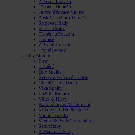
Závěsná Ložiska
Těsnění Tlumičů
Odvzdušňovače Vidlice
Příslušenství pro Tlumiče
Spojovací Sady
Servisní Sady
Těsnění a Pouzdra
Tlumiče
Zařízení Holeshot
Trojité Svorky
Díly Motoru
Písty
Těsnění
Díly Spojky
Řetězy a Vačkové Hřídele
Chladiče a Chlazení
Víka Spojky
Ložiska Motoru
Válce & Hlavy
Karburátory & Vstřikování
Klikové Hřídele & Ojnice
Vodní Čerpadla
Ventily & Podložky Ventilu
Setrvačníky
Přestavbové Sady