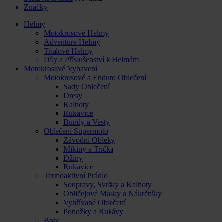
Značky
Helmy
Motokrosové Helmy
Adventure Helmy
Trialové Helmy
Díly a Příslušenství k Helmám
Motokrosové Vybavení
Motokrosové a Enduro Oblečení
Sady Oblečení
Dresy
Kalhoty
Rukavice
Bundy a Vesty
Oblečení Supermoto
Závodní Obleky
Mikiny a Trička
Džíny
Rukavice
Termoaktivní Prádlo
Soupravy, Svršky a Kalhoty
Obličejové Masky a Nákrčníky
Vyhřívané Oblečení
Ponožky a Rukávy
Boty