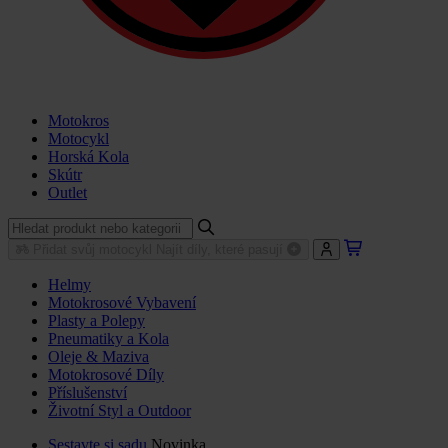
Motokros
Motocykl
Horská Kola
Skútr
Outlet
Přidat svůj motocykl
Najít díly, které pasují
Helmy
Motokrosové Vybavení
Plasty a Polepy
Pneumatiky a Kola
Oleje & Maziva
Motokrosové Díly
Příslušenství
Životní Styl a Outdoor
Sestavte si sadu
Novinka