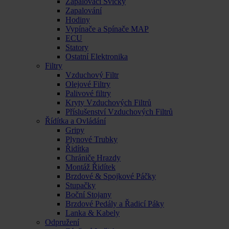
Zapalovací Svíčky
Zapalování
Hodiny
Vypínače a Spínače MAP
ECU
Statory
Ostatní Elektronika
Filtry
Vzduchový Filtr
Olejové Filtry
Palivové filtry
Kryty Vzduchových Filtrů
Příslušenství Vzduchových Filtrů
Řídítka a Ovládání
Gripy
Plynové Trubky
Řidítka
Chrániče Hrazdy
Montáž Řidítek
Brzdové & Spojkové Páčky
Stupačky
Boční Stojany
Brzdové Pedály a Řadicí Páky
Lanka & Kabely
Odpružení