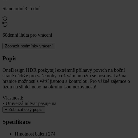
Standardní 3–5 dní
60denní lhůta pro vrácení
Zobrazit podmínky vrácení
Popis
OneDesign HDR poskytují extrémně přilnavý povrch na boční
straně nádrže pro vaše nohy, což vám umožní se posouvat až na
hranice možností s větší jistotou a kontrolou. Pro vážné zájemce o
jízdu na silnici nebo na okruhu jsou nezbytností!
Vlastnosti:
• Univerzální tvar pasuje na
+
Zobrazit celý popis
Specifikace
Hmotnost balení
274