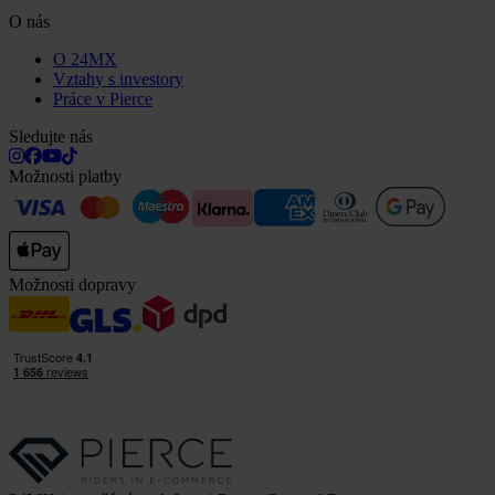
O nás
O 24MX
Vztahy s investory
Práce v Pierce
Sledujte nás
Možnosti platby
Možnosti dopravy