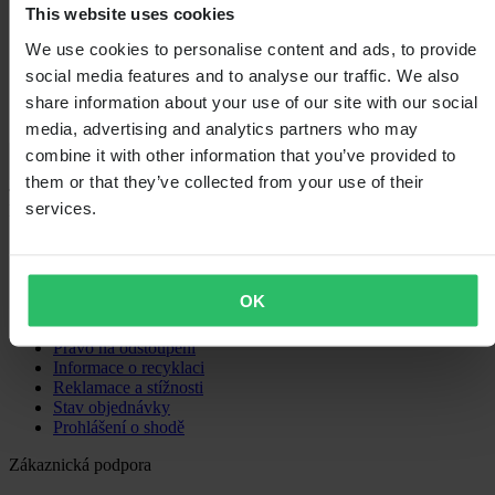
This website uses cookies
1
0
We use cookies to personalise content and ads, to provide
social media features and to analyse our traffic. We also
share information about your use of our site with our social
media, advertising and analytics partners who may
combine it with other information that you’ve provided to
Načítání...
them or that they’ve collected from your use of their
services.
Nákupy
Obchodní podmínky
Zásady ochrany osobních údajů
Doprava a doručení
OK
Platba
Vrácení
Právo na odstoupení
Informace o recyklaci
Reklamace a stížnosti
Stav objednávky
Prohlášení o shodě
Zákaznická podpora