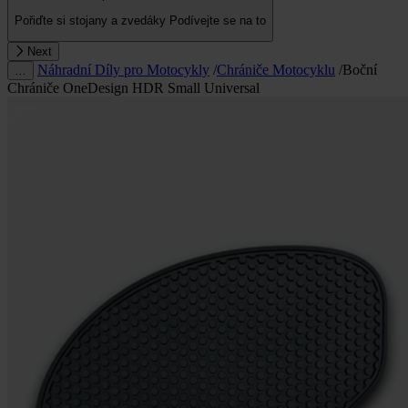
Pořiďte si stojany a zvedáky
Podívejte se na to
Next
Náhradní Díly pro Motocykly
/
Chrániče Motocyklu
/
Boční
…
Chrániče OneDesign HDR Small Universal