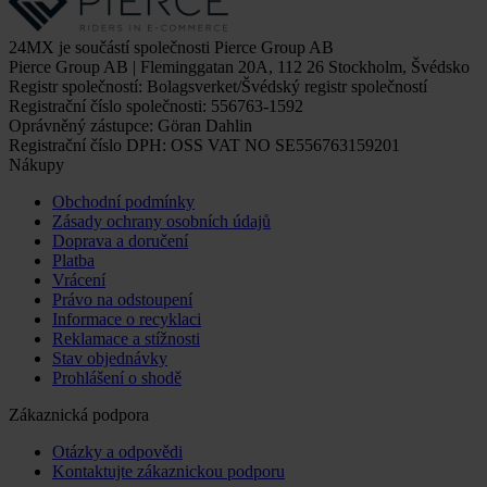
24MX je součástí společnosti Pierce Group AB
Pierce Group AB | Fleminggatan 20A, 112 26 Stockholm, Švédsko
Registr společností: Bolagsverket/Švédský registr společností
Registrační číslo společnosti: 556763-1592
Oprávněný zástupce: Göran Dahlin
Registrační číslo DPH: OSS VAT NO SE556763159201
Nákupy
Obchodní podmínky
Zásady ochrany osobních údajů
Doprava a doručení
Platba
Vrácení
Právo na odstoupení
Informace o recyklaci
Reklamace a stížnosti
Stav objednávky
Prohlášení o shodě
Zákaznická podpora
Otázky a odpovědi
Kontaktujte zákaznickou podporu