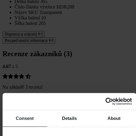
Délka balení
365
Číslo článku výrobce
HDR288
Název SKU
Transparent
Výška balení
10
Šířka balení
205
Doprava a vrácení
Bezpečnostní informace
Recenze zákazníků (3)
4.67
z 5
Na základě 3 recenzí
5
2
4
1
Consent
Details
About
3
0
2
0