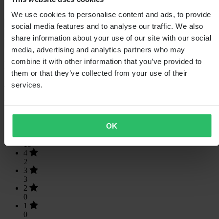
Šířka balení
215
We use cookies to personalise content and ads, to provide
Průvodce velikostmi
social media features and to analyse our traffic. We also
Doprava a vrácení
share information about your use of our site with our social
Bezpečnostní informace
media, advertising and analytics partners who may
combine it with other information that you’ve provided to
Recenze zákazníků (23)
them or that they’ve collected from your use of their
services.
4.65
z 5
Na základě 23 recenzí
OK
5
18
4
2
3
3
2
0
1
0