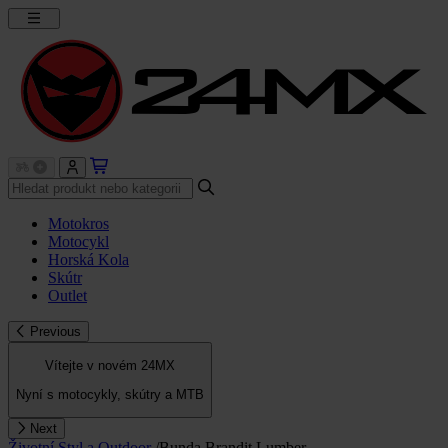
Motokros
Motocykl
Horská Kola
Skútr
Outlet
Previous
Vítejte v novém 24MX
Nyní s motocykly, skútry a MTB
Next
Životní Styl a Outdoor
/
Bunda Brandit Lumber