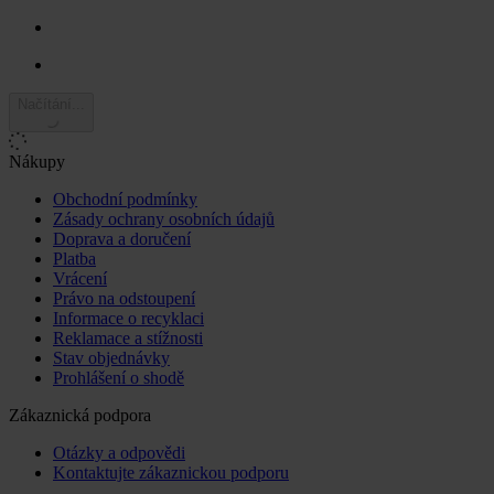
Načítání...
Nákupy
Obchodní podmínky
Zásady ochrany osobních údajů
Doprava a doručení
Platba
Vrácení
Právo na odstoupení
Informace o recyklaci
Reklamace a stížnosti
Stav objednávky
Prohlášení o shodě
Zákaznická podpora
Otázky a odpovědi
Kontaktujte zákaznickou podporu