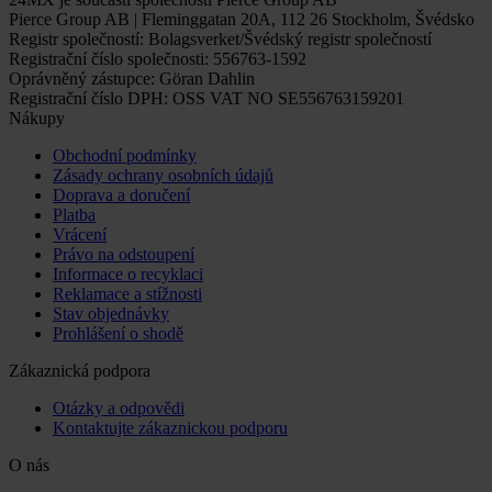
Pierce Group AB | Fleminggatan 20A, 112 26 Stockholm, Švédsko
Registr společností: Bolagsverket/Švédský registr společností
Registrační číslo společnosti: 556763-1592
Oprávněný zástupce: Göran Dahlin
Registrační číslo DPH: OSS VAT NO SE556763159201
Nákupy
Obchodní podmínky
Zásady ochrany osobních údajů
Doprava a doručení
Platba
Vrácení
Právo na odstoupení
Informace o recyklaci
Reklamace a stížnosti
Stav objednávky
Prohlášení o shodě
Zákaznická podpora
Otázky a odpovědi
Kontaktujte zákaznickou podporu
O nás