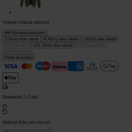
Vyberte velikost oblečení
Průvodce velikostmi
S
Nízký stav zásob
M
Nízký stav zásob
L
Nízký stav zásob
XL
Vyprodáno
XXL
Nízký stav zásob
3XL
Vyprodáno
4XL
Vyprodáno
Přidat do košíku
Standardní 3–5 dní
60denní lhůta pro vrácení