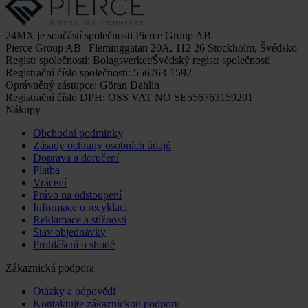
24MX je součástí společnosti Pierce Group AB
Pierce Group AB | Fleminggatan 20A, 112 26 Stockholm, Švédsko
Registr společností: Bolagsverket/Švédský registr společností
Registrační číslo společnosti: 556763-1592
Oprávněný zástupce: Göran Dahlin
Registrační číslo DPH: OSS VAT NO SE556763159201
Nákupy
Obchodní podmínky
Zásady ochrany osobních údajů
Doprava a doručení
Platba
Vrácení
Právo na odstoupení
Informace o recyklaci
Reklamace a stížnosti
Stav objednávky
Prohlášení o shodě
Zákaznická podpora
Otázky a odpovědi
Kontaktujte zákaznickou podporu