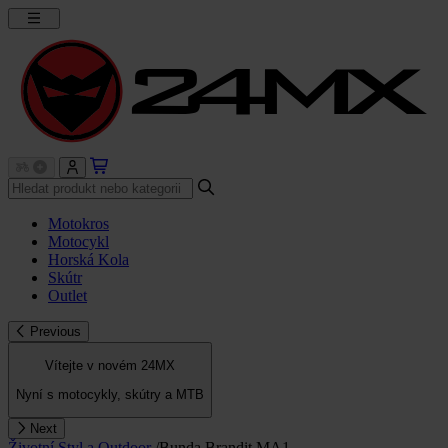
Motokros
Motocykl
Horská Kola
Skútr
Outlet
Previous
Vítejte v novém 24MX
Nyní s motocykly, skútry a MTB
Next
Životní Styl a Outdoor
/
Bunda Brandit MA1