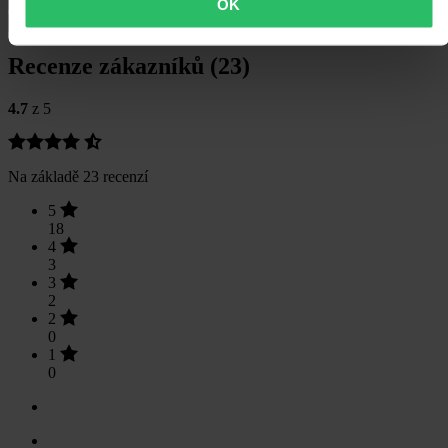
Doprava a vrácení
OK
Bezpečnostní informace
Recenze zákazníků (23)
4.7
z 5
Na základě 23 recenzí
5
18
4
3
3
2
2
0
1
0