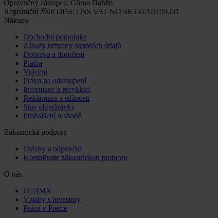
Oprávněný zástupce: Göran Dahlin
Registrační číslo DPH: OSS VAT NO SE556763159201
Nákupy
Obchodní podmínky
Zásady ochrany osobních údajů
Doprava a doručení
Platba
Vrácení
Právo na odstoupení
Informace o recyklaci
Reklamace a stížnosti
Stav objednávky
Prohlášení o shodě
Zákaznická podpora
Otázky a odpovědi
Kontaktujte zákaznickou podporu
O nás
O 24MX
Vztahy s investory
Práce v Pierce