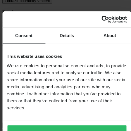
Zobrazit podmínky vrácení
Popis
Elegantní bunda značky Brandit!
Pohodlná bunda v "bomber" stylu s pohodlnou podšívkou z bavlny.
Consent
Details
About
- Rovný střih
- 4 vnější kapsy, 1 vnitřní kapsa
- Prodloužená zadní část
This website uses cookies
We use cookies to personalise content and ads, to provide
Specifikace
social media features and to analyse our traffic. We also
Voděodolný
Ne
share information about your use of our site with our social
Barva
Černá
media, advertising and analytics partners who may
Délka balení
420
combine it with other information that you’ve provided to
Hmotnost balení
1115
Izolace
Ne
them or that they’ve collected from your use of their
Výška balení
170
services.
Velikost oblečení
M
Šířka balení
300
Průvodce velikostmi