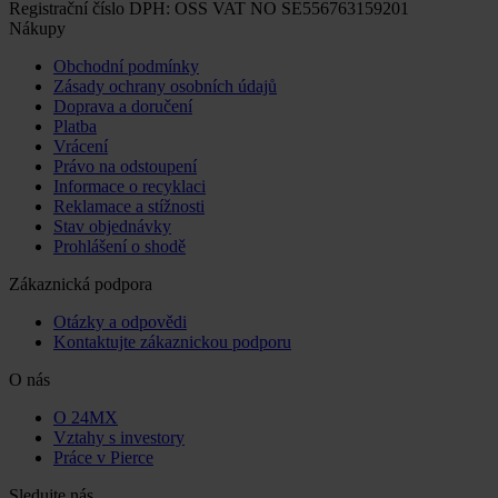
Registrační číslo DPH: OSS VAT NO SE556763159201
Nákupy
Obchodní podmínky
Zásady ochrany osobních údajů
Doprava a doručení
Platba
Vrácení
Právo na odstoupení
Informace o recyklaci
Reklamace a stížnosti
Stav objednávky
Prohlášení o shodě
Zákaznická podpora
Otázky a odpovědi
Kontaktujte zákaznickou podporu
O nás
O 24MX
Vztahy s investory
Práce v Pierce
Sledujte nás