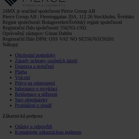
24MX je součástí společnosti Pierce Group AB
Pierce Group AB | Fleminggatan 20A, 112 26 Stockholm, Švédsko
Registr společností: Bolagsverket/Švédský registr společností
Registrační číslo společnosti: 556763-1592
Oprávněný zástupce: Göran Dahlin
Registrační číslo DPH: OSS VAT NO SE556763159201
Nákupy
Obchodní podmínky
Zásady ochrany osobních údajů
Doprava a doručení
Platba
Vrácení
Právo na odstoupení
Informace o recyklaci
Reklamace a stížnosti
Stav objednávky
Prohlášení o shodě
Zákaznická podpora
Otázky a odpovědi
Kontaktujte zákaznickou podporu