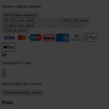
Vyberte velikost oblečení
Průvodce velikostmi
XS
Nízký stav zásob
M
Vyprodáno
L
Nízký stav zásob
XL
Nízký stav zásob
XXL
Vyprodáno
3XL
Vyprodáno
Přidat do košíku
Standardní 3–5 dní
60denní lhůta pro vrácení
Zobrazit podmínky vrácení
Popis