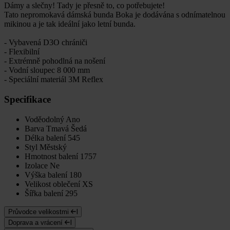
Dámy a slečny! Tady je přesně to, co potřebujete!
Tato nepromokavá dámská bunda Boka je dodávána s odnímatelnou
mikinou a je tak ideální jako letní bunda.
- Vybavená D3O chrániči
- Flexibilní
- Extrémně pohodlná na nošení
- Vodní sloupec 8 000 mm
- Speciální materiál 3M Reflex
Specifikace
Voděodolný
Ano
Barva
Tmavá Šedá
Délka balení
545
Styl
Městský
Hmotnost balení
1757
Izolace
Ne
Výška balení
180
Velikost oblečení
XS
Šířka balení
295
Průvodce velikostmi
Doprava a vrácení