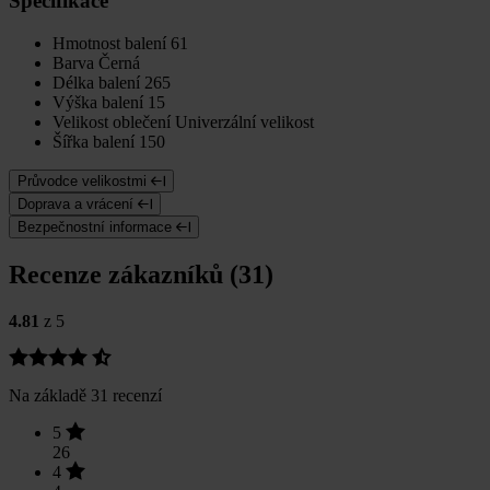
Specifikace
Hmotnost balení
61
Barva
Černá
Délka balení
265
Výška balení
15
Velikost oblečení
Univerzální velikost
Šířka balení
150
Průvodce velikostmi
Doprava a vrácení
Bezpečnostní informace
Recenze zákazníků (31)
4.81
z 5
Na základě 31 recenzí
5
26
4