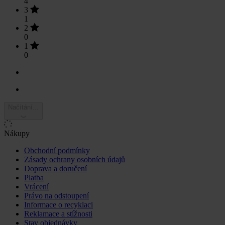
4
3
1
2
0
1
0
Načítání...
Nákupy
Obchodní podmínky
Zásady ochrany osobních údajů
Doprava a doručení
Platba
Vrácení
Právo na odstoupení
Informace o recyklaci
Reklamace a stížnosti
Stav objednávky