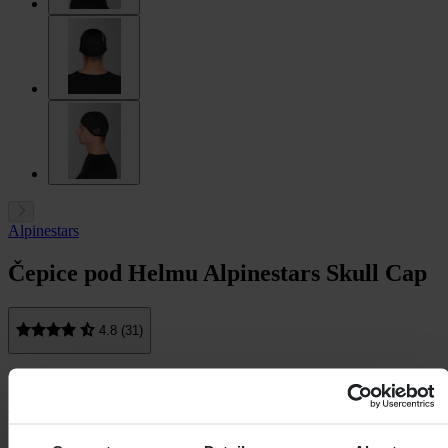
Alpinestars
Čepice pod Helmu Alpinestars Skull Cap
4.8 (31)
-11%
639,00 Kč
719,00 Kč
Ušetříte 80,00 Kč