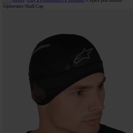
Helmy
/
Díly a Příslušenství k Helmám
/
Čepice pod Helmu
…
Alpinestars Skull Cap