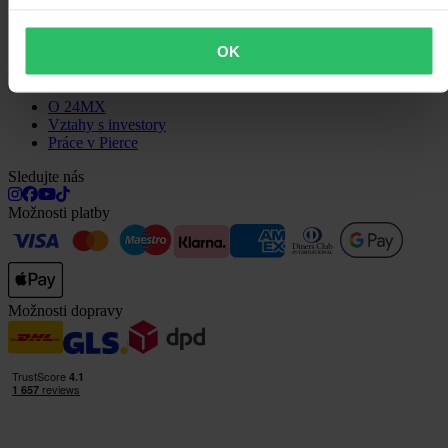
Otázky a odpovědi
Kontaktujte zákaznickou podporu
OK
O nás
O 24MX
Vztahy s investory
Práce v Pierce
Sledujte nás
Možnosti platby
Možnosti dopravy