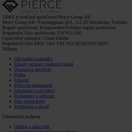
24MX je součástí společnosti Pierce Group AB
Pierce Group AB | Fleminggatan 20A, 112 26 Stockholm, Švédsko
Registr společností: Bolagsverket/Švédský registr společností
Registrační číslo společnosti: 556763-1592
Oprávněný zástupce: Göran Dahlin
Registrační číslo DPH: OSS VAT NO SE556763159201
Nákupy
Obchodní podmínky
Zásady ochrany osobních údajů
Doprava a doručení
Platba
Vrácení
Právo na odstoupení
Informace o recyklaci
Reklamace a stížnosti
Stav objednávky
Prohlášení o shodě
Zákaznická podpora
Otázky a odpovědi
Kontaktujte zákaznickou podporu