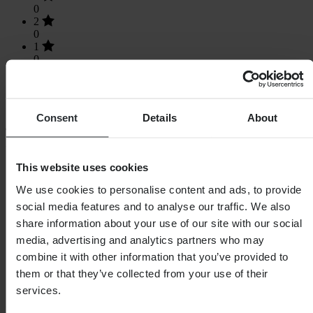
0
2
0
1
0
Consent
Details
About
Nákupy
Obchodní podmínky
This website uses cookies
Zásady ochrany osobních údajů
We use cookies to personalise content and ads, to provide
Doprava a doručení
Platba
social media features and to analyse our traffic. We also
Vrácení
share information about your use of our site with our social
Právo na odstoupení
media, advertising and analytics partners who may
Informace o recyklaci
Reklamace a stížnosti
combine it with other information that you’ve provided to
Stav objednávky
them or that they’ve collected from your use of their
Prohlášení o shodě
services.
Zákaznická podpora