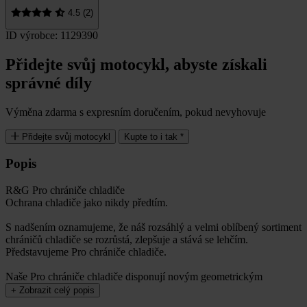
4.5 (2)
ID výrobce: 1129390
Přidejte svůj motocykl, abyste získali
správné díly
Výměna zdarma s expresním doručením, pokud nevyhovuje
Přidejte svůj motocykl
Kupte to i tak *
Popis
R&G Pro chrániče chladiče
Ochrana chladiče jako nikdy předtím.
S nadšením oznamujeme, že náš rozsáhlý a velmi oblíbený sortiment
chráničů chladiče se rozrůstá, zlepšuje a stává se lehčím.
Představujeme Pro chrániče chladiče.
Naše Pro chrániče chladiče disponují novým geometrickým
+
Zobrazit celý popis