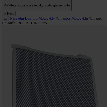
Pořiďte si stojany a zvedáky
Podívejte se na to
Next
Náhradní Díly pro Motocykly
/
Chrániče Motocyklu
/
Chránič
…
Chladiče R&G RACING Pro