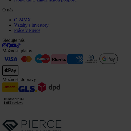
O nás
O 24MX
Vztahy s investory
Práce v Pierce
Sledujte nás
Možnosti platby
Možnosti dopravy