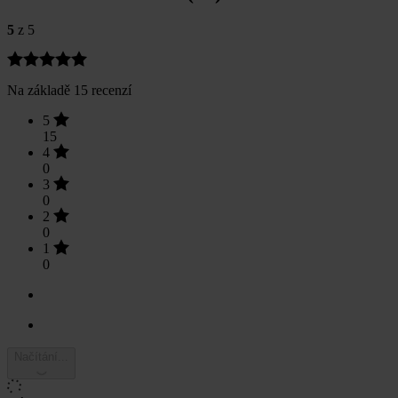
5
z 5
Na základě 15 recenzí
5
15
4
0
3
0
2
0
1
0
Načítání...