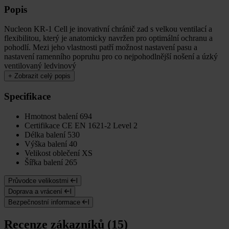
Popis
Nucleon KR-1 Cell je inovativní chránič zad s velkou ventilací a
flexibilitou, který je anatomicky navržen pro optimální ochranu a
pohodlí. Mezi jeho vlastnosti patří možnost nastavení pasu a
nastavení ramenního popruhu pro co nejpohodlnější nošení a úzký
ventilovaný ledvinový
+
Zobrazit celý popis
Specifikace
Hmotnost balení
694
Certifikace
CE EN 1621-2 Level 2
Délka balení
530
Výška balení
40
Velikost oblečení
XS
Šířka balení
265
Průvodce velikostmi
Doprava a vrácení
Bezpečnostní informace
Recenze zákazníků (15)