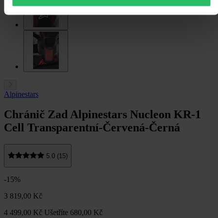
Alpinestars
Chránič Zad Alpinestars Nucleon KR-1
Cell Transparentní-Červená-Černá
5.0 (15)
-15%
3 819,00 Kč
4 499,00 Kč
Ušetříte 680,00 Kč