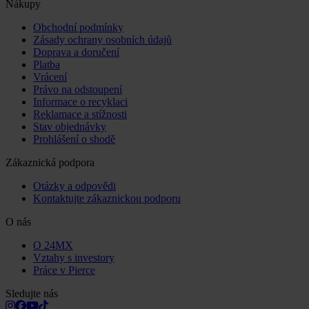
Nákupy
Obchodní podmínky
Zásady ochrany osobních údajů
Doprava a doručení
Platba
Vrácení
Právo na odstoupení
Informace o recyklaci
Reklamace a stížnosti
Stav objednávky
Prohlášení o shodě
Zákaznická podpora
Otázky a odpovědi
Kontaktujte zákaznickou podporu
O nás
O 24MX
Vztahy s investory
Práce v Pierce
Sledujte nás