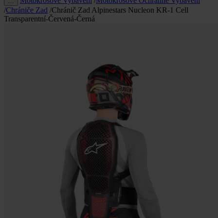
Motokrosové Vybavení
/
Motokrosové Ochranné Vybavení
…
/
Chrániče Zad
/
Chránič Zad Alpinestars Nucleon KR-1 Cell
Transparentní-Červená-Černá