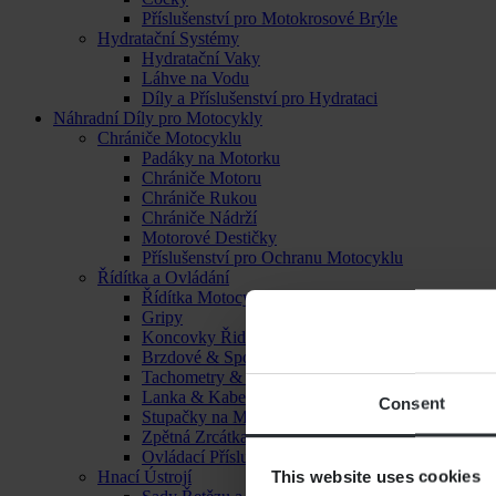
Příslušenství pro Motokrosové Brýle
Hydratační Systémy
Hydratační Vaky
Láhve na Vodu
Díly a Příslušenství pro Hydrataci
Náhradní Díly pro Motocykly
Chrániče Motocyklu
Padáky na Motorku
Chrániče Motoru
Chrániče Rukou
Chrániče Nádrží
Motorové Destičky
Příslušenství pro Ochranu Motocyklu
Řídítka a Ovládání
Řídítka Motocyklu
Gripy
Koncovky Řidítek
Brzdové & Spojkové Páčky
Tachometry & Hodiny
Lanka & Kabely
Consent
Stupačky na Motorku
Zpětná Zrcátka
Ovládací Příslušenství
This website uses cookies
Hnací Ústrojí