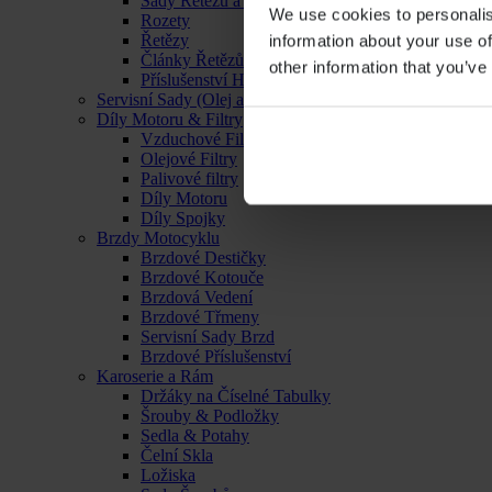
Sady Řetězu a Rozet
We use cookies to personalis
Rozety
Řetězy
information about your use of
Články Řetězů
other information that you’ve
Příslušenství Hnacího Ústrojí
Servisní Sady (Olej a Filtr)
Díly Motoru & Filtry
Vzduchové Filtry
Olejové Filtry
Palivové filtry
Díly Motoru
Díly Spojky
Brzdy Motocyklu
Brzdové Destičky
Brzdové Kotouče
Brzdová Vedení
Brzdové Třmeny
Servisní Sady Brzd
Brzdové Příslušenství
Karoserie a Rám
Držáky na Číselné Tabulky
Šrouby & Podložky
Sedla & Potahy
Čelní Skla
Ložiska