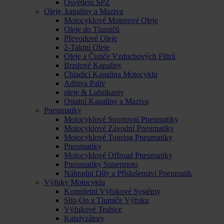
Osvětlení SPZ
Oleje, kapaliny a Maziva
Motocyklové Motorové Oleje
Oleje do Tlumičů
Převodové Oleje
2-Taktní Oleje
Oleje a Čističe Vzduchových Filtrů
Brzdové Kapaliny
Chladicí Kapalina Motocyklu
Aditiva Paliv
oleje & Lubrikanty
Ostatní Kapaliny a Maziva
Pneumatiky
Motocyklové Sportovní Pneumatiky
Motocyklové Závodní Pneumatiky
Motocyklové Touring Pneumatiky
Pneumatiky
Motocyklové Offroad Pneumatiky
Pneumatiky Supermoto
Náhradní Díly a Příslušenství Pneumatik
Výfuky Motocyklu
Kompletní Výfukové Systémy
Slip-On a Tlumiče Výfuku
Výfukové Trubice
Katalyzátory