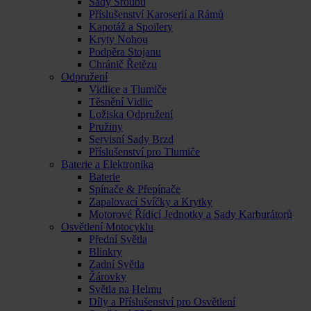
Sady Šroubů
Příslušenství Karoserií a Rámů
Kapotáž a Spoilery
Kryty Nohou
Podpěra Stojanu
Chránič Řetězu
Odpružení
Vidlice a Tlumiče
Těsnění Vidlic
Ložiska Odpružení
Pružiny
Servisní Sady Brzd
Příslušenství pro Tlumiče
Baterie a Elektronika
Baterie
Spínače & Přepínače
Zapalovací Svíčky a Krytky
Motorové Řídicí Jednotky a Sady Karburátorů
Osvětlení Motocyklu
Přední Světla
Blinkry
Zadní Světla
Žárovky
Světla na Helmu
Díly a Příslušenství pro Osvětlení