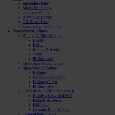
Integrální Helmy
Modulární Helmy
Otevřené Helmy
Adventure Helmy
Off-Road Helmy
Hledí Helem a Doplňky
Motocyklová Výbava
Bundy, Košile a Mikiny
Bundy
Košile
Mikiny & Svetry
Vesty
Příslušenství
Motocyklové Kombinézy
Motocyklové Kalhoty
Kalhoty
Motocyklové Džíny
Kalhoty Cargo
Příslušenství
Oblečení do Deště a Viditelnost
Bundy a Vesty do Deště
Kalhoty do Deště
Pláštěnky
Ochrana Bot a Rukavic
Termoaktivní Prádlo