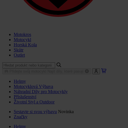
Motokros
Motocykl
Horská Kola
Skútr
Outlet
Přidejte svůj motocykl
Najít díly, které pasují
Helmy
Motocyklová Výbava
Náhradní Díly pro Motocykly
Příslušenství
Životní Styl a Outdoor
Sestavte si svou výbavu
Novinka
Značky
Helmy