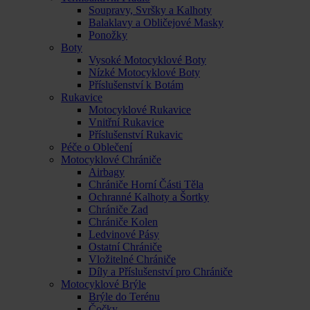
Soupravy, Svršky a Kalhoty
Balaklavy a Obličejové Masky
Ponožky
Boty
Vysoké Motocyklové Boty
Nízké Motocyklové Boty
Příslušenství k Botám
Rukavice
Motocyklové Rukavice
Vnitřní Rukavice
Příslušenství Rukavic
Péče o Oblečení
Motocyklové Chrániče
Airbagy
Chrániče Horní Části Těla
Ochranné Kalhoty a Šortky
Chrániče Zad
Chrániče Kolen
Ledvinové Pásy
Ostatní Chrániče
Vložitelné Chrániče
Díly a Příslušenství pro Chrániče
Motocyklové Brýle
Brýle do Terénu
Čočky