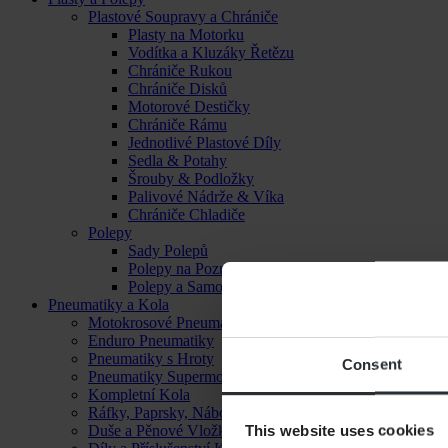
Plastové Soupravy a Chrániče
Plasty na Motorku
Vodítka a Kluzáky Řetězu
Chrániče Rukou
Chrániče Disků
Motorové Destičky
Chrániče Rámu
Jednotlivé Plastové Díly
Sedla & Potahy
Šrouby & Podložky
Palivové Nádrže & Víka
Chrániče Chladiče
Polepy
Sady Polepů
Polepy na Poznávací Značku
Polepy a Samolepky
Pneumatiky a Kola
Motokrosové Pneumatiky
Enduro Pneumatiky
Pneumatiky s Hroty
Consent
Pneumatiky Supermoto
Kompletní Kola
Ráfky, Paprsky, Náboje a Ložiska
This website uses cookies
Duše a Pěnové Vložky