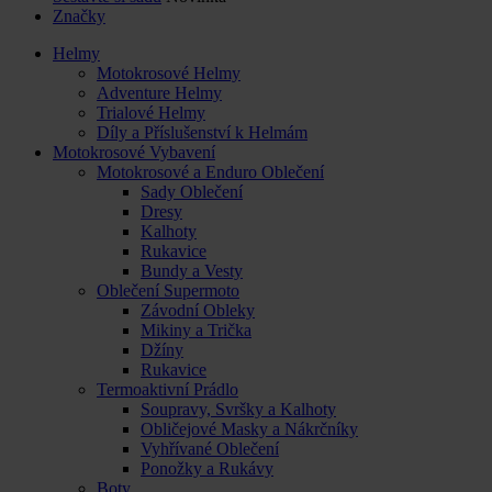
Značky
Helmy
Motokrosové Helmy
Adventure Helmy
Trialové Helmy
Díly a Příslušenství k Helmám
Motokrosové Vybavení
Motokrosové a Enduro Oblečení
Sady Oblečení
Dresy
Kalhoty
Rukavice
Bundy a Vesty
Oblečení Supermoto
Závodní Obleky
Mikiny a Trička
Džíny
Rukavice
Termoaktivní Prádlo
Soupravy, Svršky a Kalhoty
Obličejové Masky a Nákrčníky
Vyhřívané Oblečení
Ponožky a Rukávy
Boty