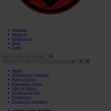
Motokros
Motocykl
Horská Kola
Skútr
Outlet
Přidat svůj motocykl
Najít díly, které pasují
Helmy
Motokrosové Vybavení
Plasty a Polepy
Pneumatiky a Kola
Oleje & Maziva
Motokrosové Díly
Příslušenství
Životní Styl a Outdoor
Sestavte si sadu
Novinka