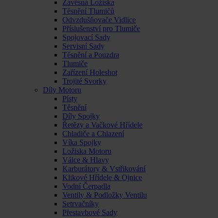
Závěsná Ložiska
Těsnění Tlumičů
Odvzdušňovače Vidlice
Příslušenství pro Tlumiče
Spojovací Sady
Servisní Sady
Těsnění a Pouzdra
Tlumiče
Zařízení Holeshot
Trojité Svorky
Díly Motoru
Písty
Těsnění
Díly Spojky
Řetězy a Vačkové Hřídele
Chladiče a Chlazení
Víka Spojky
Ložiska Motoru
Válce & Hlavy
Karburátory & Vstřikování
Klikové Hřídele & Ojnice
Vodní Čerpadla
Ventily & Podložky Ventilu
Setrvačníky
Přestavbové Sady