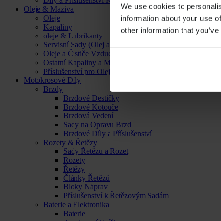
Díly a Příslušenství Kol
We use cookies to personalis
Oleje & Maziva
Oleje
information about your use of
Kapaliny
other information that you’ve
oleje & Lubrikanty
Servisní Sady (Olej a Filtr)
Oleje a Čističe Vzduchových Filtrů
Ostatní Kapaliny a Maziva
Příslušenství pro Oleje, Kapaliny a Maziva
Motokrosové Díly
Brzdy
Brzdové Destičky
Brzdové Kotouče
Brzdová Vedení
Sady na Opravu Brzd
Brzdové Díly a Příslušenství
Rozety & Řetězy
Sady Řetězu a Rozet
Rozety
Řetězy
Články Řetězů
Bloky Náprav
Příslušenství k Řetězovým Sadám
Baterie a Elektronika
Baterie