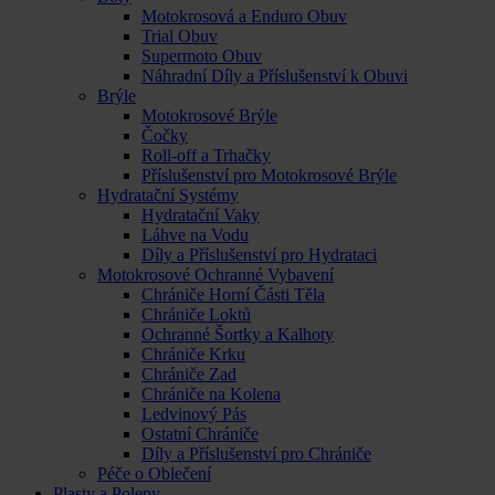
Motokrosová a Enduro Obuv
Trial Obuv
Supermoto Obuv
Náhradní Díly a Příslušenství k Obuvi
Brýle
Motokrosové Brýle
Čočky
Roll-off a Trhačky
Příslušenství pro Motokrosové Brýle
Hydratační Systémy
Hydratační Vaky
Láhve na Vodu
Díly a Příslušenství pro Hydrataci
Motokrosové Ochranné Vybavení
Chrániče Horní Části Těla
Chrániče Loktů
Ochranné Šortky a Kalhoty
Chrániče Krku
Chrániče Zad
Chrániče na Kolena
Ledvinový Pás
Ostatní Chrániče
Díly a Příslušenství pro Chrániče
Péče o Oblečení
Plasty a Polepy