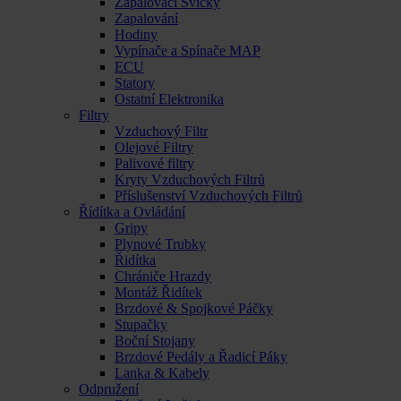
Zapalovací Svíčky
Zapalování
Hodiny
Vypínače a Spínače MAP
ECU
Statory
Ostatní Elektronika
Filtry
Vzduchový Filtr
Olejové Filtry
Palivové filtry
Kryty Vzduchových Filtrů
Příslušenství Vzduchových Filtrů
Řídítka a Ovládání
Gripy
Plynové Trubky
Řidítka
Chrániče Hrazdy
Montáž Řidítek
Brzdové & Spojkové Páčky
Stupačky
Boční Stojany
Brzdové Pedály a Řadicí Páky
Lanka & Kabely
Odpružení