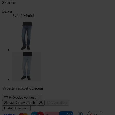
Skladem
Barva
Světlá Modrá
Vyberte velikost oblečení
Průvodce velikostmi
26
Nízký stav zásob
28
30
Vyprodáno
Přidat do košíku