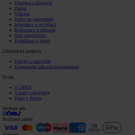
Doprava a doručení
Platba
Vrácení
Právo na odstoupení
Informace o recyklaci
Reklamace a stížnosti
Stav objednávky
Prohlášení o shodě
Zákaznická podpora
Otázky a odpovědi
Kontaktujte zákaznickou podporu
O nás
O 24MX
Vztahy s investory
Práce v Pierce
Sledujte nás
Možnosti platby