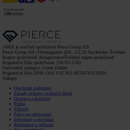
24MX je součástí společnosti Pierce Group AB
Pierce Group AB | Fleminggatan 20A, 112 26 Stockholm, Švédsko
Registr společností: Bolagsverket/Švédský registr společností
Registrační číslo společnosti: 556763-1592
Oprávněný zástupce: Göran Dahlin
Registrační číslo DPH: OSS VAT NO SE556763159201
Nákupy
Obchodní podmínky
Zásady ochrany osobních údajů
Doprava a doručení
Platba
Vrácení
Právo na odstoupení
Informace o recyklaci
Reklamace a stížnosti
Stav objednávky