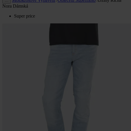
Motokrosové Vybavení
/
Oblečení Supermoto
/
Džíny Richa
…
Nora Dámská
Super price