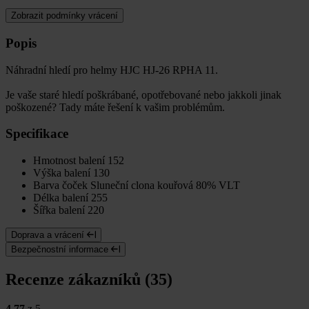
Zobrazit podmínky vrácení
Popis
Náhradní hledí pro helmy HJC HJ-26 RPHA 11.
Je vaše staré hledí poškrábané, opotřebované nebo jakkoli jinak
poškozené? Tady máte řešení k vašim problémům.
Specifikace
Hmotnost balení
152
Výška balení
130
Barva čoček
Sluneční clona kouřová 80% VLT
Délka balení
255
Šířka balení
220
Doprava a vrácení
Bezpečnostní informace
Recenze zákazníků (35)
4.77
z 5