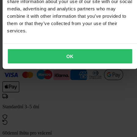
share information about your use of our site with our social
1 129,00 Kč
media, advertising and analytics partners who may
combine it with other information that you’ve provided to
1 249,00 Kč
Ušetříte 120,00 Kč
them or that they’ve collected from your use of their
Záruka dorovnání ceny
services.
Skladem
Barva čoček:
Sluneční clona kouřová 80% VLT
OK
Barva čoček: Sluneční clona kouřová 80% VLT
Přidat do košíku
Standardní 3–5 dní
60denní lhůta pro vrácení