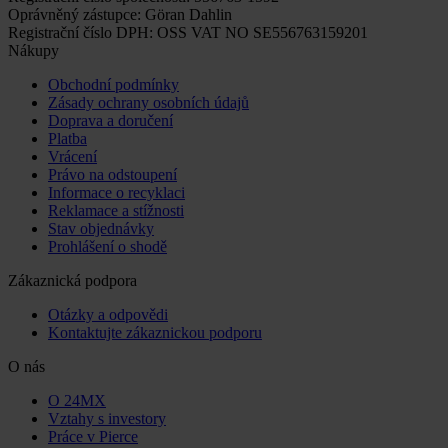
Oprávněný zástupce: Göran Dahlin
Registrační číslo DPH: OSS VAT NO SE556763159201
Nákupy
Obchodní podmínky
Zásady ochrany osobních údajů
Doprava a doručení
Platba
Vrácení
Právo na odstoupení
Informace o recyklaci
Reklamace a stížnosti
Stav objednávky
Prohlášení o shodě
Zákaznická podpora
Otázky a odpovědi
Kontaktujte zákaznickou podporu
O nás
O 24MX
Vztahy s investory
Práce v Pierce