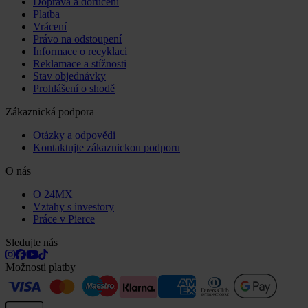
Doprava a doručení
Platba
Vrácení
Právo na odstoupení
Informace o recyklaci
Reklamace a stížnosti
Stav objednávky
Prohlášení o shodě
Zákaznická podpora
Otázky a odpovědi
Kontaktujte zákaznickou podporu
O nás
O 24MX
Vztahy s investory
Práce v Pierce
Sledujte nás
Možnosti platby