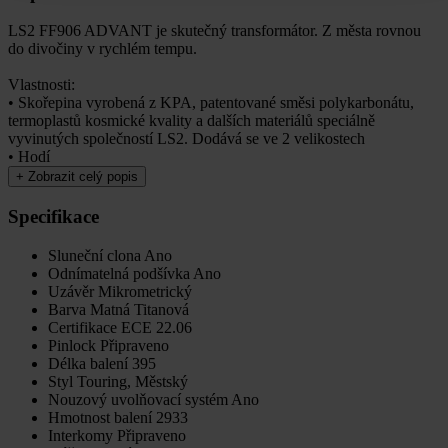
LS2 FF906 ADVANT je skutečný transformátor. Z města rovnou
do divočiny v rychlém tempu.
Vlastnosti:
• Skořepina vyrobená z KPA, patentované směsi polykarbonátu,
termoplastů kosmické kvality a dalších materiálů speciálně
vyvinutých společností LS2. Dodává se ve 2 velikostech
• Hodí
+
Zobrazit celý popis
Specifikace
Sluneční clona
Ano
Odnímatelná podšívka
Ano
Uzávěr
Mikrometrický
Barva
Matná Titanová
Certifikace
ECE 22.06
Pinlock
Připraveno
Délka balení
395
Styl
Touring, Městský
Nouzový uvolňovací systém
Ano
Hmotnost balení
2933
Interkomy
Připraveno