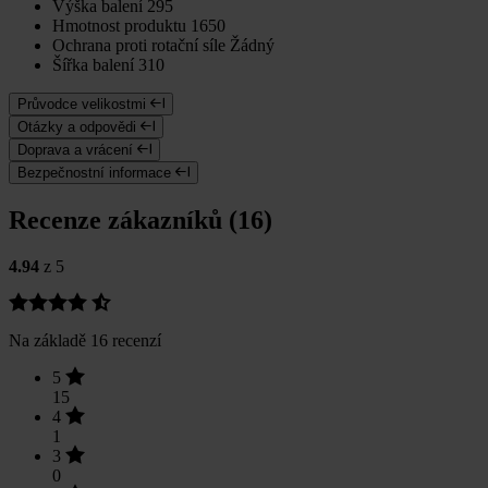
Výška balení
295
Hmotnost produktu
1650
Ochrana proti rotační síle
Žádný
Šířka balení
310
Průvodce velikostmi
Otázky a odpovědi
Doprava a vrácení
Bezpečnostní informace
Recenze zákazníků (16)
4.94
z 5
Na základě 16 recenzí
5
15
4
1
3
0