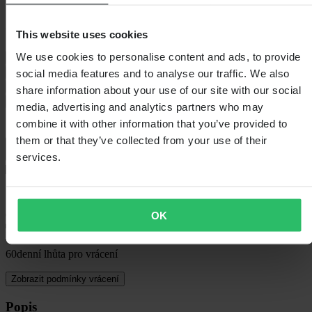
Vyberte velikost helmy
This website uses cookies
We use cookies to personalise content and ads, to provide
Průvodce velikostmi
XS
Nízký stav zásob
S
Nízký stav zásob
M
L
Nízký stav zásob
social media features and to analyse our traffic. We also
XL
Nízký stav zásob
XXL
3XL
Nízký stav zásob
share information about your use of our site with our social
Přidat do košíku
media, advertising and analytics partners who may
combine it with other information that you’ve provided to
them or that they’ve collected from your use of their
services.
Standardní 3–5 dní
OK
60denní lhůta pro vrácení
Zobrazit podmínky vrácení
Popis