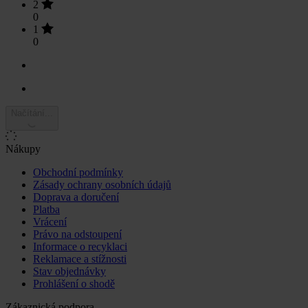
2
0
1
0
Načítání...
Nákupy
Obchodní podmínky
Zásady ochrany osobních údajů
Doprava a doručení
Platba
Vrácení
Právo na odstoupení
Informace o recyklaci
Reklamace a stížnosti
Stav objednávky
Prohlášení o shodě
Zákaznická podpora