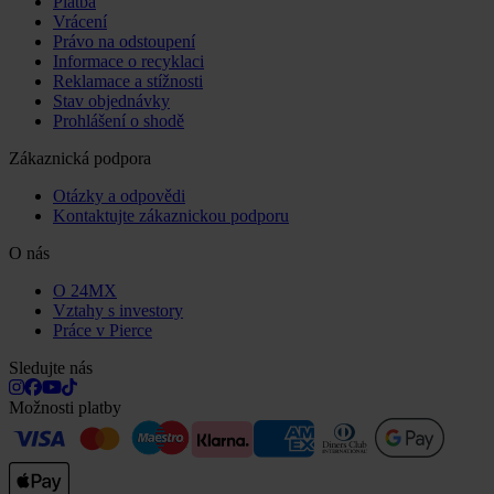
Platba
Vrácení
Právo na odstoupení
Informace o recyklaci
Reklamace a stížnosti
Stav objednávky
Prohlášení o shodě
Zákaznická podpora
Otázky a odpovědi
Kontaktujte zákaznickou podporu
O nás
O 24MX
Vztahy s investory
Práce v Pierce
Sledujte nás
Možnosti platby