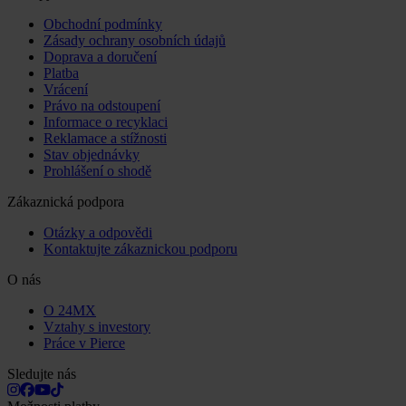
Obchodní podmínky
Zásady ochrany osobních údajů
Doprava a doručení
Platba
Vrácení
Právo na odstoupení
Informace o recyklaci
Reklamace a stížnosti
Stav objednávky
Prohlášení o shodě
Zákaznická podpora
Otázky a odpovědi
Kontaktujte zákaznickou podporu
O nás
O 24MX
Vztahy s investory
Práce v Pierce
Sledujte nás