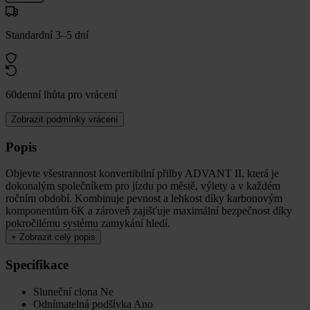
Standardní 3–5 dní
60denní lhůta pro vrácení
Zobrazit podmínky vrácení
Popis
Objevte všestrannost konvertibilní přilby ADVANT II, která je
dokonalým společníkem pro jízdu po městě, výlety a v každém
ročním období. Kombinuje pevnost a lehkost díky karbonovým
komponentům 6K a zároveň zajišťuje maximální bezpečnost díky
pokročilému systému zamykání hledí.
+
Zobrazit celý popis
Specifikace
Sluneční clona
Ne
Odnímatelná podšívka
Ano