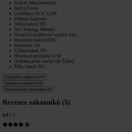
Uzávěr
Mikrometrický
Barva
Černá
Certifikace
ECE 22.06
Pinlock
Zahrnuto
Délka balení
395
Styl
Touring, Městský
Nouzový uvolňovací systém
Ano
Hmotnost balení
2656
Interkomy
Ne
Výška balení
295
Hmotnost produktu
1750
Ochrana proti rotační síle
Žádný
Šířka balení
305
Průvodce velikostmi
Doprava a vrácení
Bezpečnostní informace
Recenze zákazníků (5)
4.8
z 5