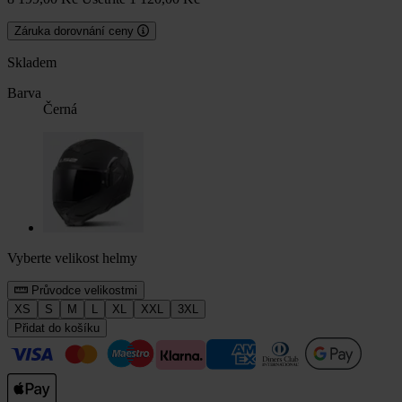
Záruka dorovnání ceny
Skladem
Barva
Černá
Vyberte velikost helmy
Průvodce velikostmi
XS
S
M
L
XL
XXL
3XL
Přidat do košíku