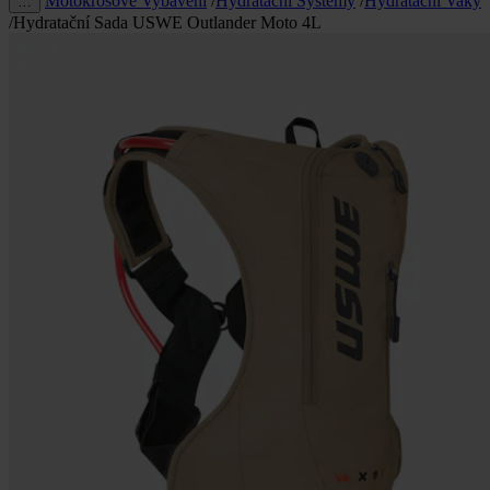
Motokrosové Vybavení
/
Hydratační Systémy
/
Hydratační Vaky
…
/
Hydratační Sada USWE Outlander Moto 4L