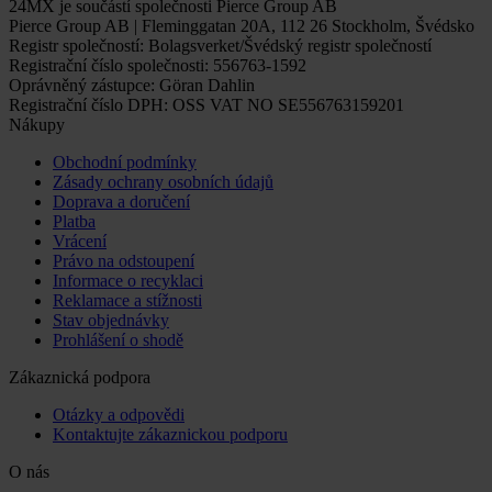
24MX je součástí společnosti Pierce Group AB
Pierce Group AB | Fleminggatan 20A, 112 26 Stockholm, Švédsko
Registr společností: Bolagsverket/Švédský registr společností
Registrační číslo společnosti: 556763-1592
Oprávněný zástupce: Göran Dahlin
Registrační číslo DPH: OSS VAT NO SE556763159201
Nákupy
Obchodní podmínky
Zásady ochrany osobních údajů
Doprava a doručení
Platba
Vrácení
Právo na odstoupení
Informace o recyklaci
Reklamace a stížnosti
Stav objednávky
Prohlášení o shodě
Zákaznická podpora
Otázky a odpovědi
Kontaktujte zákaznickou podporu
O nás