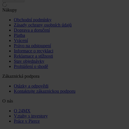
Nákupy
Obchodní podmínky
Zásady ochrany osobních údajů
Doprava a doručení
Platba
Vrácení
Právo na odstoupení
Informace o recyklaci
Reklamace a stížnosti
Stav objednávky
Prohlášení o shodě
Zákaznická podpora
Otázky a odpovědi
Kontaktujte zákaznickou podporu
O nás
O 24MX
Vztahy s investory
Práce v Pierce