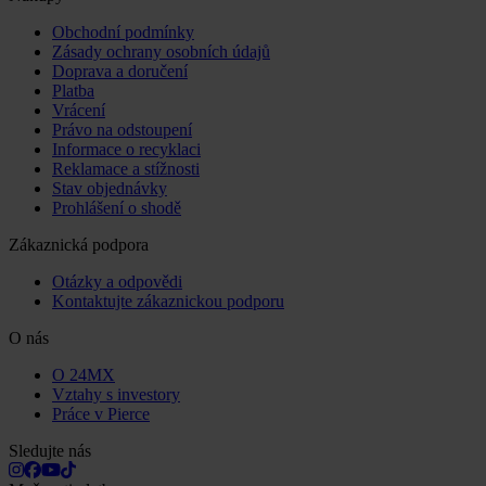
Obchodní podmínky
Zásady ochrany osobních údajů
Doprava a doručení
Platba
Vrácení
Právo na odstoupení
Informace o recyklaci
Reklamace a stížnosti
Stav objednávky
Prohlášení o shodě
Zákaznická podpora
Otázky a odpovědi
Kontaktujte zákaznickou podporu
O nás
O 24MX
Vztahy s investory
Práce v Pierce
Sledujte nás