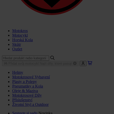
Motokros
Motocykl
Horská Kola
Skútr
Outlet
Přidat svůj motocykl
Najít díly, které pasují
Helmy
Motokrosové Vybavení
Plasty a Polepy
Pneumatiky a Kola
Oleje & Maziva
Motokrosové Díly
Příslušenství
Životní Styl a Outdoor
Sestavte si sadu
Novinka