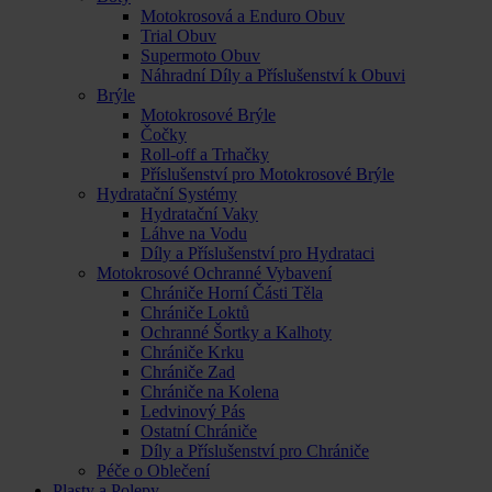
Motokrosová a Enduro Obuv
Trial Obuv
Supermoto Obuv
Náhradní Díly a Příslušenství k Obuvi
Brýle
Motokrosové Brýle
Čočky
Roll-off a Trhačky
Příslušenství pro Motokrosové Brýle
Hydratační Systémy
Hydratační Vaky
Láhve na Vodu
Díly a Příslušenství pro Hydrataci
Motokrosové Ochranné Vybavení
Chrániče Horní Části Těla
Chrániče Loktů
Ochranné Šortky a Kalhoty
Chrániče Krku
Chrániče Zad
Chrániče na Kolena
Ledvinový Pás
Ostatní Chrániče
Díly a Příslušenství pro Chrániče
Péče o Oblečení
Plasty a Polepy