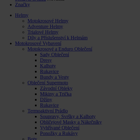
Značky
Helmy
Motokrosové Helmy
Adventure Helmy
Trialové Helmy
Díly a Příslušenství k Helmám
Motokrosové Vybavení
Motokrosové a Enduro Oblečení
Sady Oblečení
Dresy
Kalhoty
Rukavice
Bundy a Vesty
Oblečení Supermoto
Závodní Obleky
Mikiny a Trička
Džíny
Rukavice
Termoaktivní Prádlo
Soupravy, Svršky a Kalhoty
Obličejové Masky a Nákrčníky
Vyhřívané Oblečení
Ponožky a Rukávy
Boty