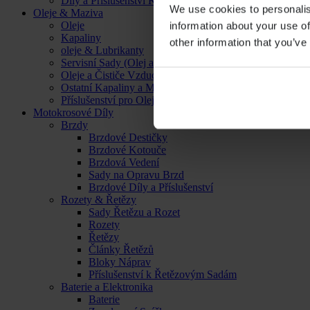
Díly a Příslušenství Kol
We use cookies to personalis
Oleje & Maziva
Oleje
information about your use of
Kapaliny
other information that you’ve
oleje & Lubrikanty
Servisní Sady (Olej a Filtr)
Oleje a Čističe Vzduchových Filtrů
Ostatní Kapaliny a Maziva
Příslušenství pro Oleje, Kapaliny a Maziva
Motokrosové Díly
Brzdy
Brzdové Destičky
Brzdové Kotouče
Brzdová Vedení
Sady na Opravu Brzd
Brzdové Díly a Příslušenství
Rozety & Řetězy
Sady Řetězu a Rozet
Rozety
Řetězy
Články Řetězů
Bloky Náprav
Příslušenství k Řetězovým Sadám
Baterie a Elektronika
Baterie