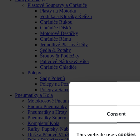
Plastové Soupravy a Chrániče
Plasty na Motorku
Vodítka a Kluzáky Řetězu
Chrániče Rukou
Chrániče Disků
Motorové Destičky
Chrániče Rámu
Jednotlivé Plastové Díly
Sedla & Potahy
Šrouby & Podložky
Palivové Nádrže & Víka
Chrániče Chladiče
Polepy
Sady Polepů
Polepy na Poznávací Značku
Polepy a Samolepky
Pneumatiky a Kola
Motokrosové Pneumatiky
Enduro Pneumatiky
Pneumatiky s Hroty
Consent
Pneumatiky Supermoto
Kompletní Kola
Ráfky, Paprsky, Náboje a Ložiska
This website uses cookies
Duše a Pěnové Vložky