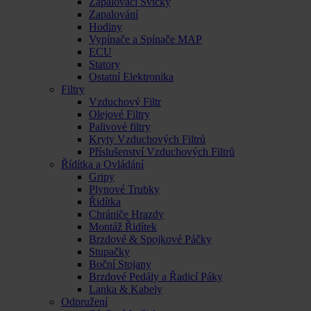
Zapalovací Svíčky
Zapalování
Hodiny
Vypínače a Spínače MAP
ECU
Statory
Ostatní Elektronika
Filtry
Vzduchový Filtr
Olejové Filtry
Palivové filtry
Kryty Vzduchových Filtrů
Příslušenství Vzduchových Filtrů
Řídítka a Ovládání
Gripy
Plynové Trubky
Řidítka
Chrániče Hrazdy
Montáž Řidítek
Brzdové & Spojkové Páčky
Stupačky
Boční Stojany
Brzdové Pedály a Řadicí Páky
Lanka & Kabely
Odpružení