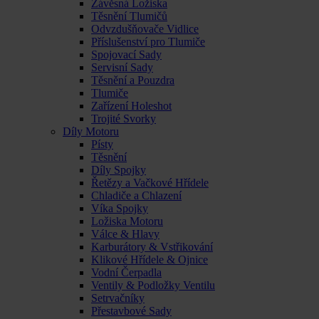
Závěsná Ložiska
Těsnění Tlumičů
Odvzdušňovače Vidlice
Příslušenství pro Tlumiče
Spojovací Sady
Servisní Sady
Těsnění a Pouzdra
Tlumiče
Zařízení Holeshot
Trojité Svorky
Díly Motoru
Písty
Těsnění
Díly Spojky
Řetězy a Vačkové Hřídele
Chladiče a Chlazení
Víka Spojky
Ložiska Motoru
Válce & Hlavy
Karburátory & Vstřikování
Klikové Hřídele & Ojnice
Vodní Čerpadla
Ventily & Podložky Ventilu
Setrvačníky
Přestavbové Sady