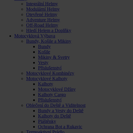
Integrální Helmy
Modulární Helmy
Otevřené Helmy
Adventure Helmy
Off-Road Helmy
Hledí Helem a Doplňky
Motocyklová Výbava
Bundy, Košile a Mikiny
Bundy
Košile
Mikiny & Svetry
Vesty
Příslušenství
Motocyklové Kombinézy
Motocyklové Kalhoty
Kalhoty
Motocyklové Džíny
Kalhoty Cargo
Příslušenství
Oblečení do Deště a Viditelnost
Bundy a Vesty do Deště
Kalhoty do Deště
Pláštěnky
Ochrana Bot a Rukavic
Termoaktivní Prádlo