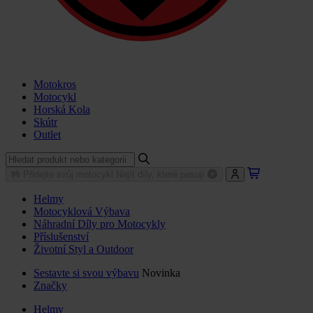
Motokros
Motocykl
Horská Kola
Skútr
Outlet
Přidejte svůj motocykl
Najít díly, které pasují
Helmy
Motocyklová Výbava
Náhradní Díly pro Motocykly
Příslušenství
Životní Styl a Outdoor
Sestavte si svou výbavu
Novinka
Značky
Helmy