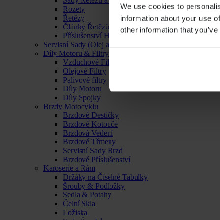
Sady Řetězu a Rozet
We use cookies to personalis
Rozety
Řetězy
information about your use of
Články Řetězů
other information that you’ve
Příslušenství Hnacího Ústrojí
Servisní Sady (Olej a Filtr)
Díly Motoru & Filtry
Vzduchové Filtry
Olejové Filtry
Palivové filtry
Díly Motoru
Díly Spojky
Brzdy Motocyklu
Brzdové Destičky
Brzdové Kotouče
Brzdová Vedení
Brzdové Třmeny
Servisní Sady Brzd
Brzdové Příslušenství
Karoserie a Rám
Držáky na Číselné Tabulky
Šrouby & Podložky
Sedla & Potahy
Čelní Skla
Ložiska