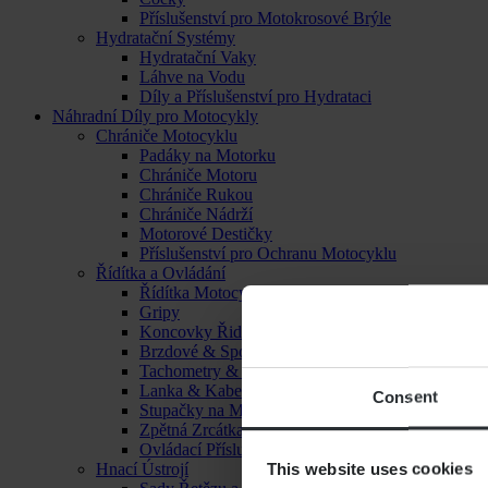
Příslušenství pro Motokrosové Brýle
Hydratační Systémy
Hydratační Vaky
Láhve na Vodu
Díly a Příslušenství pro Hydrataci
Náhradní Díly pro Motocykly
Chrániče Motocyklu
Padáky na Motorku
Chrániče Motoru
Chrániče Rukou
Chrániče Nádrží
Motorové Destičky
Příslušenství pro Ochranu Motocyklu
Řídítka a Ovládání
Řídítka Motocyklu
Gripy
Koncovky Řidítek
Brzdové & Spojkové Páčky
Tachometry & Hodiny
Lanka & Kabely
Consent
Stupačky na Motorku
Zpětná Zrcátka
Ovládací Příslušenství
This website uses cookies
Hnací Ústrojí