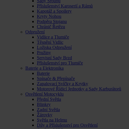
Sady Šroubů
Příslušenství Karoserií a Rámů
Kapotáž a Spoilery
Kryty Nohou
Podpěra Stojanu
Chránič Řetězu
Odpružení
Vidlice a Tlumiče
Těsnění Vidlic
Ložiska Odpružení
Pružiny
Servisní Sady Brzd
Příslušenství pro Tlumiče
Baterie a Elektronika
Baterie
Spínače & Přepínače
Zapalovací Svíčky a Krytky
Motorové Řídicí Jednotky a Sady Karburátorů
Osvětlení Motocyklu
Přední Světla
Blinkry
Zadní Světla
Žárovky
Světla na Helmu
Díly a Příslušenství pro Osvětlení