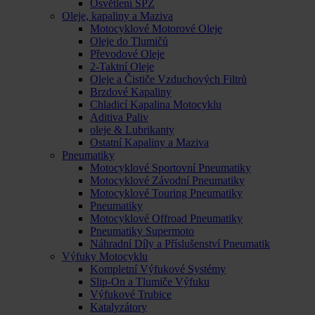
Osvětlení SPZ
Oleje, kapaliny a Maziva
Motocyklové Motorové Oleje
Oleje do Tlumičů
Převodové Oleje
2-Taktní Oleje
Oleje a Čističe Vzduchových Filtrů
Brzdové Kapaliny
Chladicí Kapalina Motocyklu
Aditiva Paliv
oleje & Lubrikanty
Ostatní Kapaliny a Maziva
Pneumatiky
Motocyklové Sportovní Pneumatiky
Motocyklové Závodní Pneumatiky
Motocyklové Touring Pneumatiky
Pneumatiky
Motocyklové Offroad Pneumatiky
Pneumatiky Supermoto
Náhradní Díly a Příslušenství Pneumatik
Výfuky Motocyklu
Kompletní Výfukové Systémy
Slip-On a Tlumiče Výfuku
Výfukové Trubice
Katalyzátory