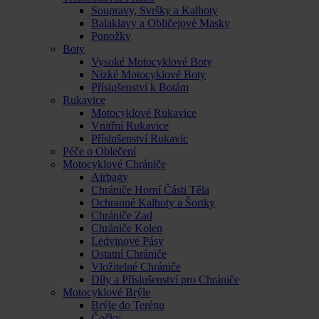
Soupravy, Svršky a Kalhoty
Balaklavy a Obličejové Masky
Ponožky
Boty
Vysoké Motocyklové Boty
Nízké Motocyklové Boty
Příslušenství k Botám
Rukavice
Motocyklové Rukavice
Vnitřní Rukavice
Příslušenství Rukavic
Péče o Oblečení
Motocyklové Chrániče
Airbagy
Chrániče Horní Části Těla
Ochranné Kalhoty a Šortky
Chrániče Zad
Chrániče Kolen
Ledvinové Pásy
Ostatní Chrániče
Vložitelné Chrániče
Díly a Příslušenství pro Chrániče
Motocyklové Brýle
Brýle do Terénu
Čočky