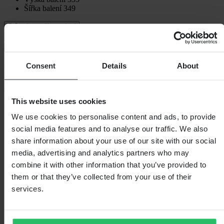
Šířka balení
349
Průvodce velikostmi
Doprava a vrácení
Bezpečnostní informace
Consent
Details
About
Recenze zákazníků (1)
5
z 5
This website uses cookies
We use cookies to personalise content and ads, to provide
Na základě 1 recenzí
social media features and to analyse our traffic. We also
share information about your use of our site with our social
5
1
media, advertising and analytics partners who may
4
combine it with other information that you’ve provided to
0
them or that they’ve collected from your use of their
3
0
services.
2
0
1
0