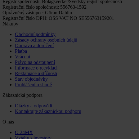
Registr společností: Bolagsverket/Švédský registr společností
Registrační číslo společnosti: 556763-1592
Oprávněný zástupce: Göran Dahlin
Registrační číslo DPH: OSS VAT NO SE556763159201
Nákupy
Obchodní podmínky
Zásady ochrany osobních údajů
Doprava a doručení
Platba
Vrácení
Právo na odstoupení
Informace o recyklaci
Reklamace a stížnosti
Stav objednávky
Prohlášení o shodě
Zákaznická podpora
Otázky a odpovědi
Kontaktujte zákaznickou podporu
O nás
O 24MX
Vztahy s investory