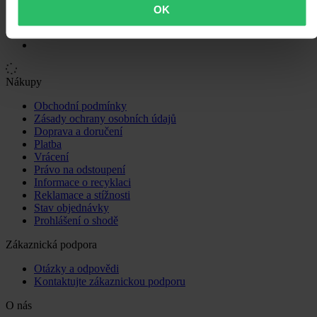
OK
Nákupy
Obchodní podmínky
Zásady ochrany osobních údajů
Doprava a doručení
Platba
Vrácení
Právo na odstoupení
Informace o recyklaci
Reklamace a stížnosti
Stav objednávky
Prohlášení o shodě
Zákaznická podpora
Otázky a odpovědi
Kontaktujte zákaznickou podporu
O nás