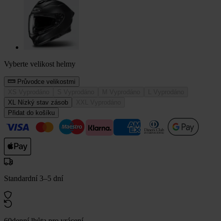
Vyberte velikost helmy
Průvodce velikostmi
XS
Vyprodáno
S
Vyprodáno
M
Vyprodáno
L
Vyprodáno
XL
Nízký stav zásob
XXL
Vyprodáno
Přidat do košíku
Standardní 3–5 dní
60denní lhůta pro vrácení