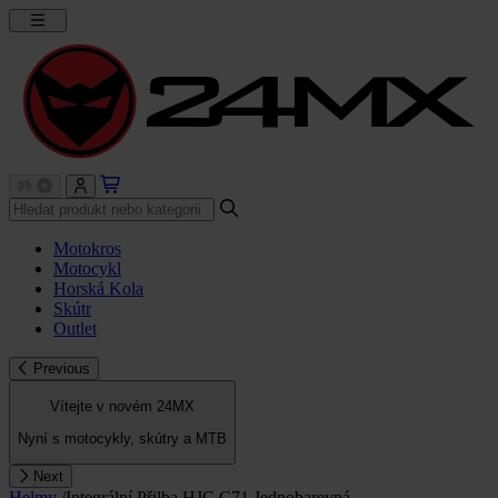
Motokros
Motocykl
Horská Kola
Skútr
Outlet
Previous
Vítejte v novém 24MX
Nyní s motocykly, skútry a MTB
Next
Helmy
/
Integrální Přilba HJC C71 Jednobarevná