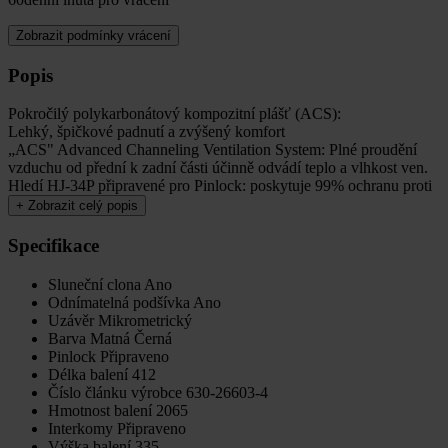
Zobrazit podmínky vrácení
Popis
Pokročilý polykarbonátový kompozitní plášť (ACS):
Lehký, špičkové padnutí a zvýšený komfort
„ACS" Advanced Channeling Ventilation System: Plné proudění
vzduchu od přední k zadní části účinně odvádí teplo a vlhkost ven.
Hledí HJ-34P připravené pro Pinlock: poskytuje 99% ochranu proti
+
Zobrazit celý popis
Specifikace
Sluneční clona
Ano
Odnímatelná podšívka
Ano
Uzávěr
Mikrometrický
Barva
Matná Černá
Pinlock
Připraveno
Délka balení
412
Číslo článku výrobce
630-26603-4
Hmotnost balení
2065
Interkomy
Připraveno
Výška balení
335