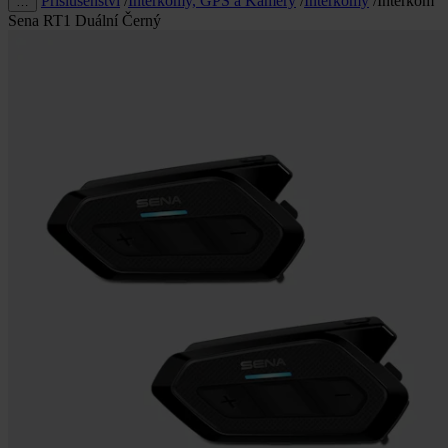
Příslušenství
/
Interkomy, GPS a Kamery
/
Interkomy
/
Interkom
…
Sena RT1 Duální Černý