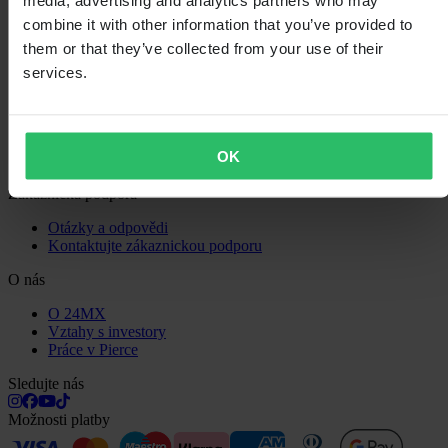
media, advertising and analytics partners who may
Zásady ochrany osobních údajů
combine it with other information that you’ve provided to
Doprava a doručení
them or that they’ve collected from your use of their
Platba
Vrácení
services.
Právo na odstoupení
Informace o recyklaci
Reklamace a stížnosti
Stav objednávky
OK
Prohlášení o shodě
Zákaznická podpora
Otázky a odpovědi
Kontaktujte zákaznickou podporu
O nás
O 24MX
Vztahy s investory
Práce v Pierce
Sledujte nás
Možnosti platby