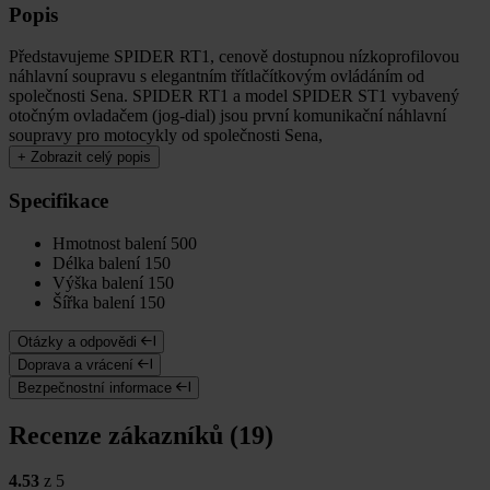
Popis
Představujeme SPIDER RT1, cenově dostupnou nízkoprofilovou
náhlavní soupravu s elegantním třítlačítkovým ovládáním od
společnosti Sena. SPIDER RT1 a model SPIDER ST1 vybavený
otočným ovladačem (jog-dial) jsou první komunikační náhlavní
soupravy pro motocykly od společnosti Sena,
+
Zobrazit celý popis
Specifikace
Hmotnost balení
500
Délka balení
150
Výška balení
150
Šířka balení
150
Otázky a odpovědi
Doprava a vrácení
Bezpečnostní informace
Recenze zákazníků (19)
4.53
z 5