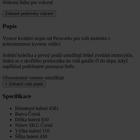
60denní lhůta pro vrácení
Zobrazit podmínky vrácení
Popis
Vysoce kvalitní stojan od Proworks pro vaši motorku s
jednostrannou kyvnou vidlicí.
Solidní kolečka a pevný pedál umožňují lehké zvedání motocyklu.
Jedná se o skvělého pomocníka do vaši garáže či do depa, když
například potřebujete promazat řetěz.
Oboustranné rameno umožňuje
+
Zobrazit celý popis
Specifikace
Hmotnost balení
4581
Barva
Černá
Délka balení
650
Název SKU
Černá
Výška balení
110
Šířka balení
430