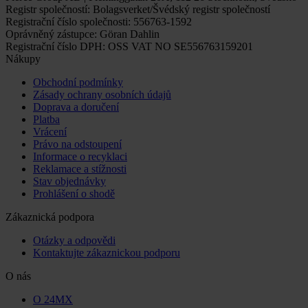
Registr společností: Bolagsverket/Švédský registr společností
Registrační číslo společnosti: 556763-1592
Oprávněný zástupce: Göran Dahlin
Registrační číslo DPH: OSS VAT NO SE556763159201
Nákupy
Obchodní podmínky
Zásady ochrany osobních údajů
Doprava a doručení
Platba
Vrácení
Právo na odstoupení
Informace o recyklaci
Reklamace a stížnosti
Stav objednávky
Prohlášení o shodě
Zákaznická podpora
Otázky a odpovědi
Kontaktujte zákaznickou podporu
O nás
O 24MX