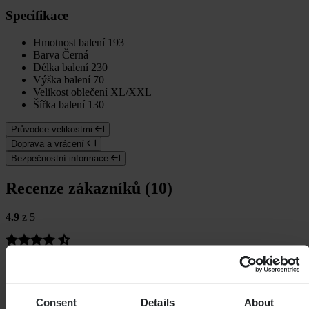
Specifikace
Hmotnost balení
193
Barva
Černá
Délka balení
230
Výška balení
70
Velikost oblečení
XL/XXL
Šířka balení
130
Průvodce velikostmi
Doprava a vrácení
Bezpečnostní informace
Recenze zákazníků (10)
4.9
z 5
Na základě 10 recenzí
5
9
Consent
Details
About