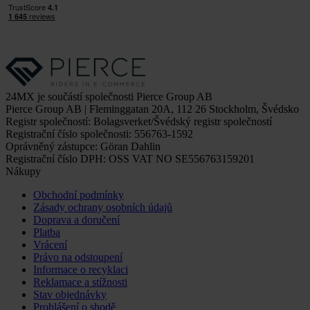
24MX je součástí společnosti Pierce Group AB
Pierce Group AB | Fleminggatan 20A, 112 26 Stockholm, Švédsko
Registr společností: Bolagsverket/Švédský registr společností
Registrační číslo společnosti: 556763-1592
Oprávněný zástupce: Göran Dahlin
Registrační číslo DPH: OSS VAT NO SE556763159201
Nákupy
Obchodní podmínky
Zásady ochrany osobních údajů
Doprava a doručení
Platba
Vrácení
Právo na odstoupení
Informace o recyklaci
Reklamace a stížnosti
Stav objednávky
Prohlášení o shodě