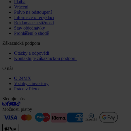
Platba
Vrácení
Právo na odstoupení
Informace o recyklaci
Reklamace a stížnosti
Stav objednávky
Prohlášení o shodě
Zákaznická podpora
Otázky a odpovědi
Kontaktujte zákaznickou podporu
O nás
O 24MX
Vztahy s investory
Práce v Pierce
Sledujte nás
Možnosti platby