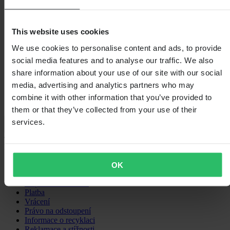
4
1
3
0
This website uses cookies
2
We use cookies to personalise content and ads, to provide
0
1
social media features and to analyse our traffic. We also
0
share information about your use of our site with our social
media, advertising and analytics partners who may
combine it with other information that you’ve provided to
them or that they’ve collected from your use of their
Načítání...
services.
Nákupy
OK
Obchodní podmínky
Zásady ochrany osobních údajů
Doprava a doručení
Platba
Vrácení
Právo na odstoupení
Informace o recyklaci
Reklamace a stížnosti