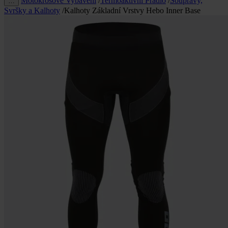
Motokrosové Vybavení
/
Termoaktivní Prádlo
/
Soupravy,
…
Svršky a Kalhoty
/
Kalhoty Základní Vrstvy Hebo Inner Base