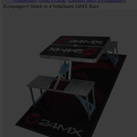
Příslušenství
/
Depo a Garáž
/
Závodní Stany a Příslušenství
…
/
Kempingový Stolek se 4 Sedačkami 24MX Race