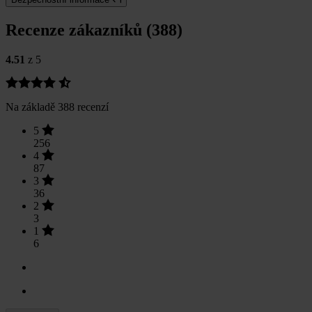
Recenze zákazníků (388)
4.51
z 5
Na základě 388 recenzí
5
256
4
87
3
36
2
3
1
6