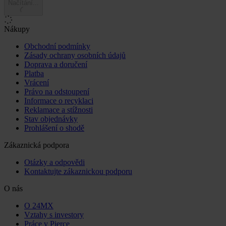
Načítání...
Nákupy
Obchodní podmínky
Zásady ochrany osobních údajů
Doprava a doručení
Platba
Vrácení
Právo na odstoupení
Informace o recyklaci
Reklamace a stížnosti
Stav objednávky
Prohlášení o shodě
Zákaznická podpora
Otázky a odpovědi
Kontaktujte zákaznickou podporu
O nás
O 24MX
Vztahy s investory
Práce v Pierce