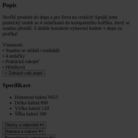
Popis
Skvělý produkt do depa a pro život na cestách! Spojili jsme
praktický stolek se 4 sedačkami do kompaktního kufříku, který se
snadno přenáší. S tímhle kouskem vybavení budete v depu za
profíka!
Vlastnosti:
• Snadno se skládá i rozkládá
• 4 sedačky
• Praktická rukojeť
• Hliníková
+
Zobrazit celý popis
Specifikace
Hmotnost balení
9453
Délka balení
890
Výška balení
120
Šířka balení
380
Otázky a odpovědi
Doprava a vrácení
Bezpečnostní informace