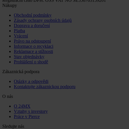
Registrační číslo DPH: OSS VAT NO SE556763159201
Nákupy
Obchodní podmínky
Zásady ochrany osobních údajů
Doprava a doručení
Platba
Vrácení
Právo na odstoupení
Informace o recyklaci
Reklamace a stížnosti
Stav objednávky
Prohlášení o shodě
Zákaznická podpora
Otázky a odpovědi
Kontaktujte zákaznickou podporu
O nás
O 24MX
Vztahy s investory
Práce v Pierce
Sledujte nás