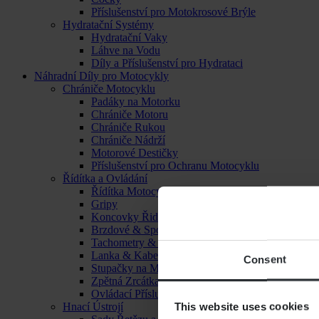
Příslušenství pro Motokrosové Brýle
Hydratační Systémy
Hydratační Vaky
Láhve na Vodu
Díly a Příslušenství pro Hydrataci
Náhradní Díly pro Motocykly
Chrániče Motocyklu
Padáky na Motorku
Chrániče Motoru
Chrániče Rukou
Chrániče Nádrží
Motorové Destičky
Příslušenství pro Ochranu Motocyklu
Řídítka a Ovládání
Řídítka Motocyklu
Gripy
Koncovky Řidítek
Brzdové & Spojkové Páčky
Tachometry & Hodiny
Lanka & Kabely
Consent
Stupačky na Motorku
Zpětná Zrcátka
Ovládací Příslušenství
This website uses cookies
Hnací Ústrojí