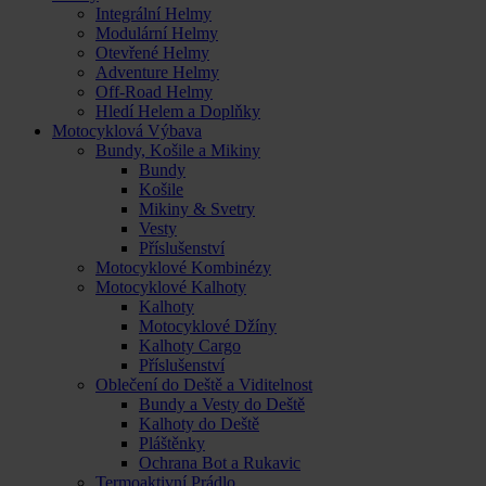
Integrální Helmy
Modulární Helmy
Otevřené Helmy
Adventure Helmy
Off-Road Helmy
Hledí Helem a Doplňky
Motocyklová Výbava
Bundy, Košile a Mikiny
Bundy
Košile
Mikiny & Svetry
Vesty
Příslušenství
Motocyklové Kombinézy
Motocyklové Kalhoty
Kalhoty
Motocyklové Džíny
Kalhoty Cargo
Příslušenství
Oblečení do Deště a Viditelnost
Bundy a Vesty do Deště
Kalhoty do Deště
Pláštěnky
Ochrana Bot a Rukavic
Termoaktivní Prádlo