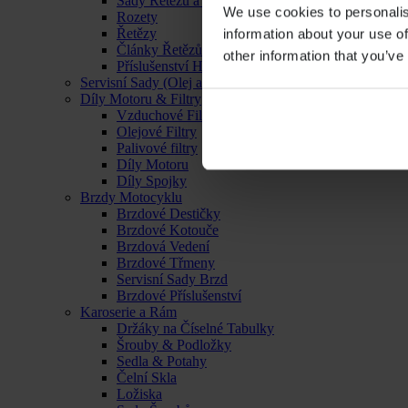
Sady Řetězu a Rozet
We use cookies to personalis
Rozety
Řetězy
information about your use of
Články Řetězů
other information that you’ve
Příslušenství Hnacího Ústrojí
Servisní Sady (Olej a Filtr)
Díly Motoru & Filtry
Vzduchové Filtry
Olejové Filtry
Palivové filtry
Díly Motoru
Díly Spojky
Brzdy Motocyklu
Brzdové Destičky
Brzdové Kotouče
Brzdová Vedení
Brzdové Třmeny
Servisní Sady Brzd
Brzdové Příslušenství
Karoserie a Rám
Držáky na Číselné Tabulky
Šrouby & Podložky
Sedla & Potahy
Čelní Skla
Ložiska