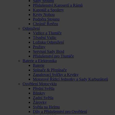
Sady Šroubů
Příslušenství Karoserií a Rámů
Kapotáž a Spoilery
Kryty Nohou
Podpěra Stojanu
Chránič Řetězu
Odpružení
Vidlice a Tlumiče
Těsnění Vidlic
Ložiska Odpružení
Pružiny
Servisní Sady Brzd
Příslušenství pro Tlumiče
Baterie a Elektronika
Baterie
Spínače & Přepínače
Zapalovací Svíčky a Krytky
Motorové Řídicí Jednotky a Sady Karburátorů
Osvětlení Motocyklu
Přední Světla
Blinkry
Zadní Světla
Žárovky
Světla na Helmu
Díly a Příslušenství pro Osvětlení