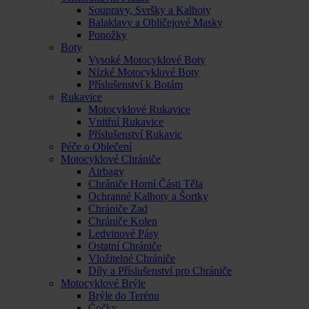
Soupravy, Svršky a Kalhoty
Balaklavy a Obličejové Masky
Ponožky
Boty
Vysoké Motocyklové Boty
Nízké Motocyklové Boty
Příslušenství k Botám
Rukavice
Motocyklové Rukavice
Vnitřní Rukavice
Příslušenství Rukavic
Péče o Oblečení
Motocyklové Chrániče
Airbagy
Chrániče Horní Části Těla
Ochranné Kalhoty a Šortky
Chrániče Zad
Chrániče Kolen
Ledvinové Pásy
Ostatní Chrániče
Vložitelné Chrániče
Díly a Příslušenství pro Chrániče
Motocyklové Brýle
Brýle do Terénu
Čočky