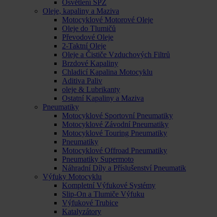
Osvětlení SPZ
Oleje, kapaliny a Maziva
Motocyklové Motorové Oleje
Oleje do Tlumičů
Převodové Oleje
2-Taktní Oleje
Oleje a Čističe Vzduchových Filtrů
Brzdové Kapaliny
Chladicí Kapalina Motocyklu
Aditiva Paliv
oleje & Lubrikanty
Ostatní Kapaliny a Maziva
Pneumatiky
Motocyklové Sportovní Pneumatiky
Motocyklové Závodní Pneumatiky
Motocyklové Touring Pneumatiky
Pneumatiky
Motocyklové Offroad Pneumatiky
Pneumatiky Supermoto
Náhradní Díly a Příslušenství Pneumatik
Výfuky Motocyklu
Kompletní Výfukové Systémy
Slip-On a Tlumiče Výfuku
Výfukové Trubice
Katalyzátory