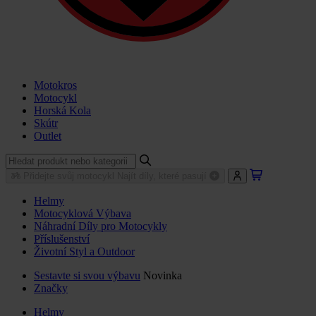
Motokros
Motocykl
Horská Kola
Skútr
Outlet
Přidejte svůj motocykl
Najít díly, které pasují
Helmy
Motocyklová Výbava
Náhradní Díly pro Motocykly
Příslušenství
Životní Styl a Outdoor
Sestavte si svou výbavu
Novinka
Značky
Helmy