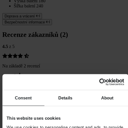
Výška balení
180
Šířka balení
240
Doprava a vrácení
Bezpečnostní informace
Recenze zákazníků (2)
4.5
z 5
Na základě 2 recenzí
5
1
4
1
3
Consent
Details
About
0
2
0
1
This website uses cookies
0
We use cookies to personalise content and ads, to provide