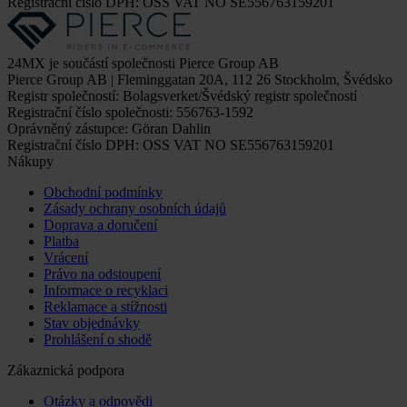
Registrační číslo DPH: OSS VAT NO SE556763159201
24MX je součástí společnosti Pierce Group AB
Pierce Group AB | Fleminggatan 20A, 112 26 Stockholm, Švédsko
Registr společností: Bolagsverket/Švédský registr společností
Registrační číslo společnosti: 556763-1592
Oprávněný zástupce: Göran Dahlin
Registrační číslo DPH: OSS VAT NO SE556763159201
Nákupy
Obchodní podmínky
Zásady ochrany osobních údajů
Doprava a doručení
Platba
Vrácení
Právo na odstoupení
Informace o recyklaci
Reklamace a stížnosti
Stav objednávky
Prohlášení o shodě
Zákaznická podpora
Otázky a odpovědi