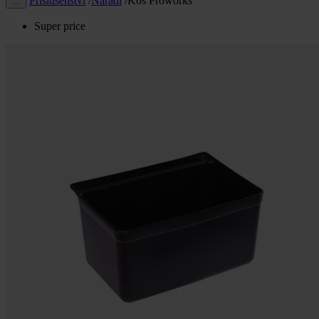
Příslušenství
/
Nářadí
/
Koš Proworks
…
Super price