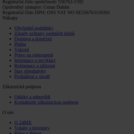
Registrační číslo společnosti: 556763-1592
Oprávněný zástupce: Göran Dahlin
Registrační číslo DPH: OSS VAT NO SE556763159201
Nákupy
Obchodní podmínky
Zásady ochrany osobních údajů
Doprava a doručení
Platba
Vrácení
Právo na odstoupení
Informace o recyklaci
Reklamace a stížnosti
Stav objednávky
Prohlášení o shodě
Zákaznická podpora
Otázky a odpovědi
Kontaktujte zákaznickou podporu
O nás
O 24MX
Vztahy s investory
Práce v Pierce