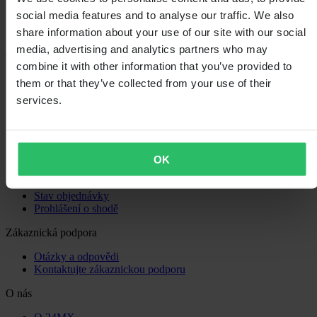
social media features and to analyse our traffic. We also
share information about your use of our site with our social
media, advertising and analytics partners who may
combine it with other information that you’ve provided to
Nákupy
them or that they’ve collected from your use of their
Obchodní podmínky
services.
Zásady ochrany osobních údajů
Doprava a doručení
Platba
Vrácení
Právo na odstoupení
OK
Informace o recyklaci
Reklamace a stížnosti
Stav objednávky
Prohlášení o shodě
Zákaznická podpora
Otázky a odpovědi
Kontaktujte zákaznickou podporu
O nás