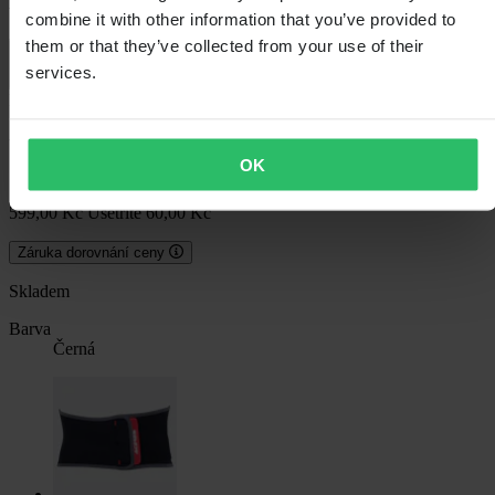
Ledvinový Pás Acerbis K-Belt
combine it with other information that you’ve provided to
them or that they’ve collected from your use of their
4.6 (32)
services.
ID výrobce: 0022774.319.063
-10%
OK
539,00 Kč
599,00 Kč
Ušetříte 60,00 Kč
Záruka dorovnání ceny
Skladem
Barva
Černá