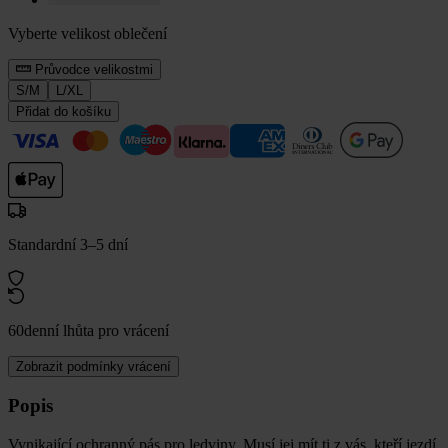
Vyberte velikost oblečení
Průvodce velikostmi
S/M
L/XL
Přidat do košíku
Standardní 3–5 dní
60denní lhůta pro vrácení
Zobrazit podmínky vrácení
Popis
Vynikající ochranný pás pro ledviny. Musí jej mít ti z vás, kteří jezdí