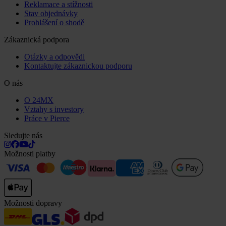
Reklamace a stížnosti
Stav objednávky
Prohlášení o shodě
Zákaznická podpora
Otázky a odpovědi
Kontaktujte zákaznickou podporu
O nás
O 24MX
Vztahy s investory
Práce v Pierce
Sledujte nás
Možnosti platby
Možnosti dopravy