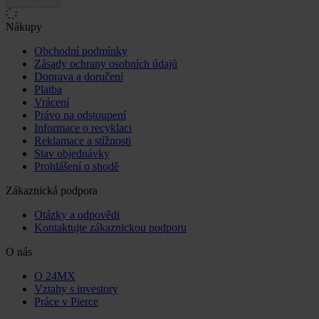
Nákupy
Obchodní podmínky
Zásady ochrany osobních údajů
Doprava a doručení
Platba
Vrácení
Právo na odstoupení
Informace o recyklaci
Reklamace a stížnosti
Stav objednávky
Prohlášení o shodě
Zákaznická podpora
Otázky a odpovědi
Kontaktujte zákaznickou podporu
O nás
O 24MX
Vztahy s investory
Práce v Pierce