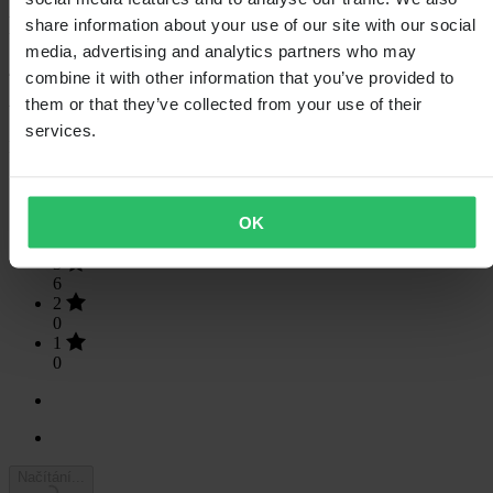
Recenze zákazníků (33)
share information about your use of our site with our social
media, advertising and analytics partners who may
4.48
z 5
combine it with other information that you’ve provided to
them or that they’ve collected from your use of their
services.
Na základě 33 recenzí
5
22
OK
4
5
3
6
2
0
1
0
Načítání...