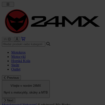
Motokros
Motocykl
Horská Kola
Skútr
Outlet
Previous
Vítejte v novém 24MX
Nyní s motocykly, skútry a MTB
Next
Motokrosové Vybavení
/
Ledvinový Pás Richa