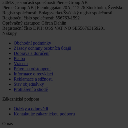
24MX je součástí společnosti Pierce Group AB
Pierce Group AB | Fleminggatan 20A, 112 26 Stockholm, Švédsko
Registr společností: Bolagsverket/Švédský registr společností
Registrační číslo společnosti: 556763-1592
Oprávněný zástupce: Göran Dahlin
Registrační číslo DPH: OSS VAT NO SE556763159201
Nákupy
Obchodní podmínky
Zásady ochrany osobních údajů
Doprava a doručení
Platba
Vrácení
Právo na odstoupení
Informace o recyklaci
Reklamace a stížnosti
Stav objednávky
Prohlášení o shodě
Zákaznická podpora
Otázky a odpovědi
Kontaktujte zákaznickou podporu
O nás