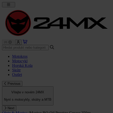
Motokros
Motocykl
Horská Kola
Skútr
Outlet
Previous
Vítejte v novém 24MX
Nyní s motocykly, skútry a MTB
Next
Oleje & Maziva
/
Mazivo BO Oil Prestige Grease 250gr