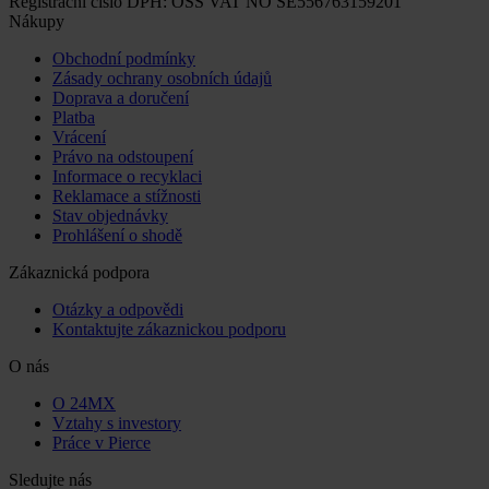
Registrační číslo DPH: OSS VAT NO SE556763159201
Nákupy
Obchodní podmínky
Zásady ochrany osobních údajů
Doprava a doručení
Platba
Vrácení
Právo na odstoupení
Informace o recyklaci
Reklamace a stížnosti
Stav objednávky
Prohlášení o shodě
Zákaznická podpora
Otázky a odpovědi
Kontaktujte zákaznickou podporu
O nás
O 24MX
Vztahy s investory
Práce v Pierce
Sledujte nás