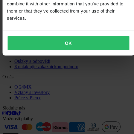
Doprava a doručení
combine it with other information that you’ve provided to
Platba
them or that they’ve collected from your use of their
Vrácení
services.
Právo na odstoupení
Informace o recyklaci
Reklamace a stížnosti
Stav objednávky
Prohlášení o shodě
OK
Zákaznická podpora
Otázky a odpovědi
Kontaktujte zákaznickou podporu
O nás
O 24MX
Vztahy s investory
Práce v Pierce
Sledujte nás
Možnosti platby