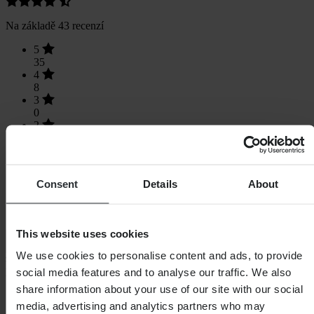
Na základě 43 recenzí
5
35
4
8
3
0
2
0
1
0
Consent
Details
About
This website uses cookies
Načítání...
We use cookies to personalise content and ads, to provide
social media features and to analyse our traffic. We also
Nákupy
share information about your use of our site with our social
Obchodní podmínky
media, advertising and analytics partners who may
Zásady ochrany osobních údajů