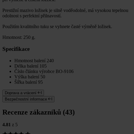
Prestižní mazivo ložisek je silně voděodolné, má vysokou tepelnou
odolnost s perfektní přilnavostí.
Použitím kvalitního tuku se vyhnete časté výměně ložisek.
Hmotnost: 250 g.
Specifikace
Hmotnost balení
240
Délka balení
105
Číslo článku výrobce
BO-9106
Výška balení
50
Šířka balení
95
Doprava a vrácení
Bezpečnostní informace
Recenze zákazníků (43)
4.81
z 5