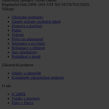
Oprávněný zástupce: Göran Dahlin
Registrační číslo DPH: OSS VAT NO SE556763159201
Nákupy
Obchodní podmínky
Zásady ochrany osobních údajů
Doprava a doručení
Platba
Vrácení
Právo na odstoupení
Informace o recyklaci
Reklamace a stížnosti
Stav objednávky
Prohlášení o shodě
Zákaznická podpora
Otázky a odpovědi
Kontaktujte zákaznickou podporu
O nás
O 24MX
Vztahy s investory
Práce v Pierce