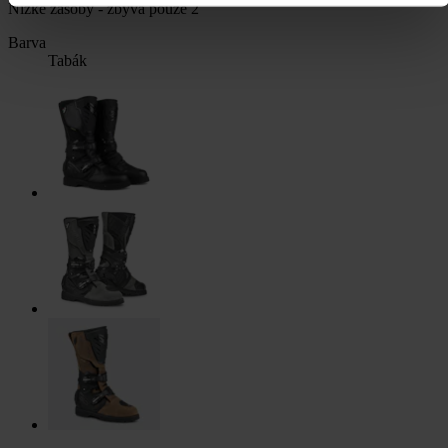
Nízké zásoby - zbývá pouze 2
Barva
Tabák