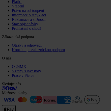
Platba
Vrácení
Právo na odstoupení
Informace o recyklaci
Reklamace a stížnosti
Stav objednávky
Prohlášení o shodě
Zákaznická podpora
Otázky a odpovědi
Kontaktujte zákaznickou podporu
O nás
O 24MX
Vztahy s investory
Práce v Pierce
Sledujte nás
Možnosti platby