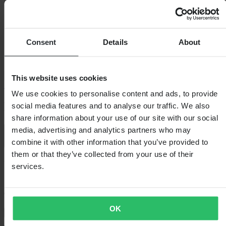
Consent
Details
About
This website uses cookies
Sidi
We use cookies to personalise content and ads, to provide
MC-Boty Sidi Adventure 2 Gore
social media features and to analyse our traffic. We also
share information about your use of our site with our social
media, advertising and analytics partners who may
5.0 (2)
combine it with other information that you’ve provided to
them or that they’ve collected from your use of their
-24%
services.
7 449,00 Kč
9 799,00 Kč
Ušetříte 2 350,00 Kč
OK
Záruka dorovnání ceny