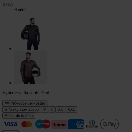
Barva
Hnědá
Vyberte velikost oblečení
Průvodce velikostmi
S
Nízký stav zásob
M
L
XL
XXL
Přidat do košíku