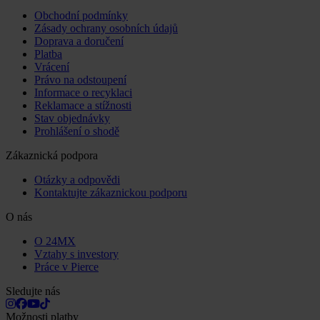
Obchodní podmínky
Zásady ochrany osobních údajů
Doprava a doručení
Platba
Vrácení
Právo na odstoupení
Informace o recyklaci
Reklamace a stížnosti
Stav objednávky
Prohlášení o shodě
Zákaznická podpora
Otázky a odpovědi
Kontaktujte zákaznickou podporu
O nás
O 24MX
Vztahy s investory
Práce v Pierce
Sledujte nás
Možnosti platby