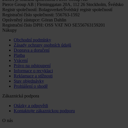
Pierce Group AB | Fleminggatan 20A, 112 26 Stockholm, Švédsko
Registr společností: Bolagsverket/Švédský registr společností
Registrační číslo společnosti: 556763-1592
Oprávněný zástupce: Göran Dahlin
Registrační číslo DPH: OSS VAT NO SE556763159201
Nákupy
Obchodní podmínky
Zásady ochrany osobních údajů
Doprava a doručení
Platba
Vrácení
Právo na odstoupení
Informace o recyklaci
Reklamace a stížnosti
Stav objednávky
Prohlášení o shodě
Zákaznická podpora
Otázky a odpovědi
Kontaktujte zákaznickou podporu
O nás