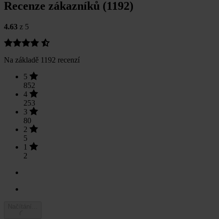
Recenze zákazníků (1192)
4.63
z 5
Na základě 1192 recenzí
5
852
4
253
3
80
2
5
1
2
Načítání...