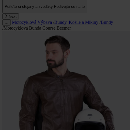
Pořiďte si stojany a zvedáky
Podívejte se na to
Next
Motocyklová Výbava
/
Bundy, Košile a Mikiny
/
Bundy
…
/
Motocyklová Bunda Course Beemer