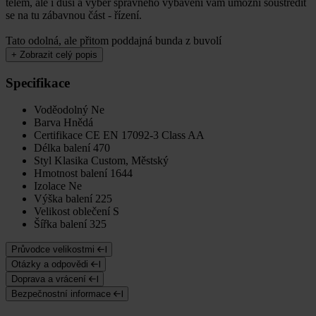
tělem, ale i duší a výběr správného vybavení vám umožní soustředit
se na tu zábavnou část - řízení.
Tato odolná, ale přitom poddajná bunda z buvolí
+
Zobrazit celý popis
Specifikace
Voděodolný
Ne
Barva
Hnědá
Certifikace
CE EN 17092-3 Class AA
Délka balení
470
Styl
Klasika Custom, Městský
Hmotnost balení
1644
Izolace
Ne
Výška balení
225
Velikost oblečení
S
Šířka balení
325
Průvodce velikostmi
Otázky a odpovědi
Doprava a vrácení
Bezpečnostní informace