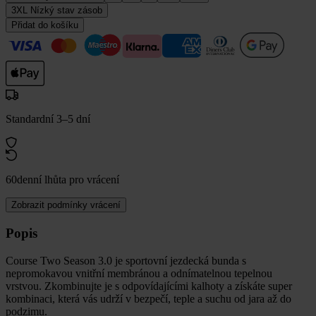
3XL
Nízký stav zásob
Přidat do košíku
Standardní 3–5 dní
60denní lhůta pro vrácení
Zobrazit podmínky vrácení
Popis
Course Two Season 3.0 je sportovní jezdecká bunda s
nepromokavou vnitřní membránou a odnímatelnou tepelnou
vrstvou. Zkombinujte je s odpovídajícími kalhoty a získáte super
kombinaci, která vás udrží v bezpečí, teple a suchu od jara až do
podzimu.