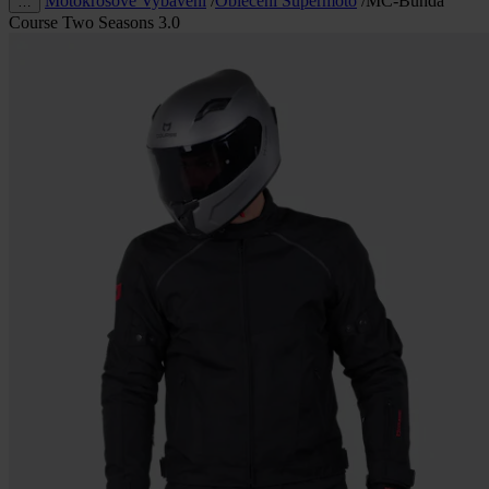
Motokrosové Vybavení
/
Oblečení Supermoto
/
MC-Bunda
…
Course Two Seasons 3.0