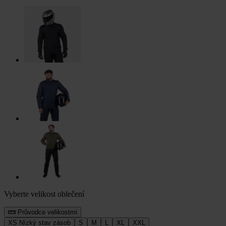
Vyberte velikost oblečení
Průvodce velikostmi
XS
Nízký stav zásob
S
M
L
XL
XXL