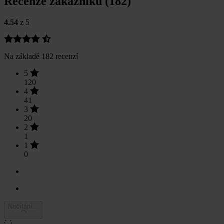
Recenze zákazníků (182)
4.54
z 5
Na základě 182 recenzí
5
120
4
41
3
20
2
1
1
0
Načítání...