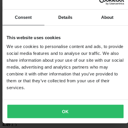
design pro lepší
+
Zobrazit celý popis
Consent
Details
About
Specifikace
Voděodolný
Ne
Barva
Černá
This website uses cookies
Certifikace
CE EN 13594
We use cookies to personalise content and ads, to provide
Délka balení
205
Styl
Sport
social media features and to analyse our traffic. We also
Číslo článku výrobce
0023478.090.062
share information about your use of our site with our social
Hmotnost balení
139
media, advertising and analytics partners who may
Izolace
Ne
Výška balení
55
combine it with other information that you’ve provided to
Šířka balení
120
them or that they’ve collected from your use of their
services.
Průvodce velikostmi
Doprava a vrácení
Bezpečnostní informace
Recenze zákazníků (94)
OK
4.49
z 5