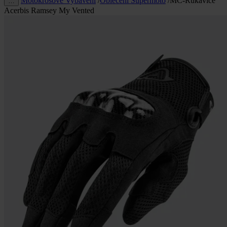
Motokrosové Vybavení
/
Oblečení Supermoto
/
MC-Rukavice
…
Acerbis Ramsey My Vented