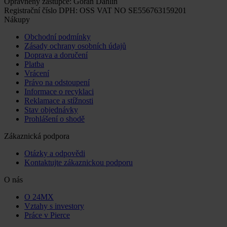
Oprávněný zástupce: Göran Dahlin
Registrační číslo DPH: OSS VAT NO SE556763159201
Nákupy
Obchodní podmínky
Zásady ochrany osobních údajů
Doprava a doručení
Platba
Vrácení
Právo na odstoupení
Informace o recyklaci
Reklamace a stížnosti
Stav objednávky
Prohlášení o shodě
Zákaznická podpora
Otázky a odpovědi
Kontaktujte zákaznickou podporu
O nás
O 24MX
Vztahy s investory
Práce v Pierce