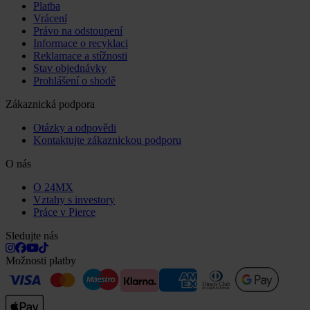
Platba
Vrácení
Právo na odstoupení
Informace o recyklaci
Reklamace a stížnosti
Stav objednávky
Prohlášení o shodě
Zákaznická podpora
Otázky a odpovědi
Kontaktujte zákaznickou podporu
O nás
O 24MX
Vztahy s investory
Práce v Pierce
Sledujte nás
Možnosti platby