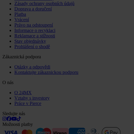
Zásady ochrany osobních údajů
Doprava a doručení
Platba
Vrácení
Právo na odstoupení
Informace o recyklaci
Reklamace a stížnosti
Stav objednávky
Prohlášení o shodě
Zákaznická podpora
Otázky a odpovědi
Kontaktujte zákaznickou podporu
O nás
O 24MX
Vztahy s investory
Práce v Pierce
Sledujte nás
Možnosti platby