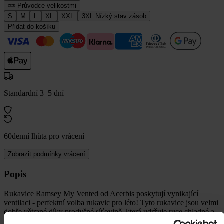
Průvodce velikostmi
S
M
L
XL
XXL
3XL
Nízký stav zásob
Přidat do košíku
Standardní 3–5 dní
60denní lhůta pro vrácení
Zobrazit podmínky vrácení
Popis
Rukavice Ramsey My Vented od Acerbis poskytují vynikající
ventilaci - perfektní volba rukavic pro léto! Tyto rukavice jsou velmi
dobře větrané díky prodyšné síťovině, která udržuje ruce chladné a
činí je pohodlnými pro delší nošení. Prsty mají předem zakřivený