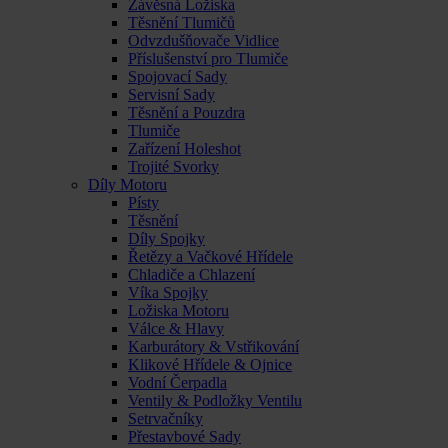
Závěsná Ložiska
Těsnění Tlumičů
Odvzdušňovače Vidlice
Příslušenství pro Tlumiče
Spojovací Sady
Servisní Sady
Těsnění a Pouzdra
Tlumiče
Zařízení Holeshot
Trojité Svorky
Díly Motoru
Písty
Těsnění
Díly Spojky
Řetězy a Vačkové Hřídele
Chladiče a Chlazení
Víka Spojky
Ložiska Motoru
Válce & Hlavy
Karburátory & Vstřikování
Klikové Hřídele & Ojnice
Vodní Čerpadla
Ventily & Podložky Ventilu
Setrvačníky
Přestavbové Sady