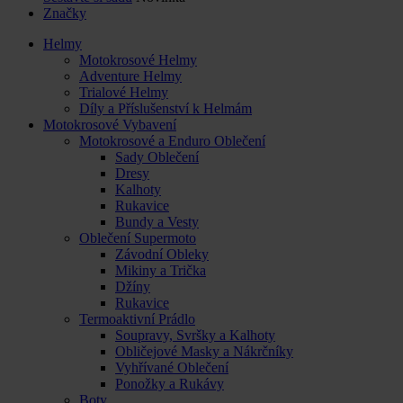
Značky
Helmy
Motokrosové Helmy
Adventure Helmy
Trialové Helmy
Díly a Příslušenství k Helmám
Motokrosové Vybavení
Motokrosové a Enduro Oblečení
Sady Oblečení
Dresy
Kalhoty
Rukavice
Bundy a Vesty
Oblečení Supermoto
Závodní Obleky
Mikiny a Trička
Džíny
Rukavice
Termoaktivní Prádlo
Soupravy, Svršky a Kalhoty
Obličejové Masky a Nákrčníky
Vyhřívané Oblečení
Ponožky a Rukávy
Boty