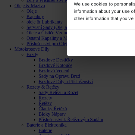
Díly a Příslušenství Kol
We use cookies to personalis
Oleje & Maziva
Oleje
information about your use of
Kapaliny
other information that you’ve
oleje & Lubrikanty
Servisní Sady (Olej a Filtr)
Oleje a Čističe Vzduchových Filtrů
Ostatní Kapaliny a Maziva
Příslušenství pro Oleje, Kapaliny a Maziva
Motokrosové Díly
Brzdy
Brzdové Destičky
Brzdové Kotouče
Brzdová Vedení
Sady na Opravu Brzd
Brzdové Díly a Příslušenství
Rozety & Řetězy
Sady Řetězu a Rozet
Rozety
Řetězy
Články Řetězů
Bloky Náprav
Příslušenství k Řetězovým Sadám
Baterie a Elektronika
Baterie