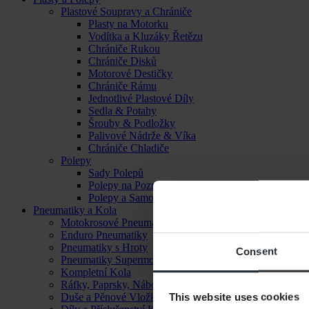
Plastové Soupravy a Chrániče
Plasty na Motorku
Vodítka a Kluzáky Řetězu
Chrániče Rukou
Chrániče Disků
Motorové Destičky
Chrániče Rámu
Jednotlivé Plastové Díly
Sedla & Potahy
Šrouby & Podložky
Palivové Nádrže & Víka
Chrániče Chladiče
Polepy
Sady Polepů
Polepy na Poznávací Značku
Polepy a Samolepky
Pneumatiky a Kola
Motokrosové Pneumatiky
Enduro Pneumatiky
Pneumatiky s Hroty
Consent
Pneumatiky Supermoto
Kompletní Kola
Ráfky, Paprsky, Náboje a Ložiska
This website uses cookies
Duše a Pěnové Vložky