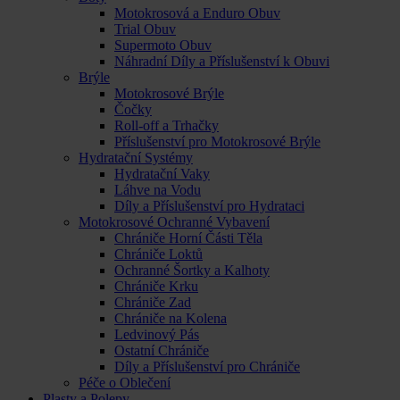
Motokrosová a Enduro Obuv
Trial Obuv
Supermoto Obuv
Náhradní Díly a Příslušenství k Obuvi
Brýle
Motokrosové Brýle
Čočky
Roll-off a Trhačky
Příslušenství pro Motokrosové Brýle
Hydratační Systémy
Hydratační Vaky
Láhve na Vodu
Díly a Příslušenství pro Hydrataci
Motokrosové Ochranné Vybavení
Chrániče Horní Části Těla
Chrániče Loktů
Ochranné Šortky a Kalhoty
Chrániče Krku
Chrániče Zad
Chrániče na Kolena
Ledvinový Pás
Ostatní Chrániče
Díly a Příslušenství pro Chrániče
Péče o Oblečení
Plasty a Polepy