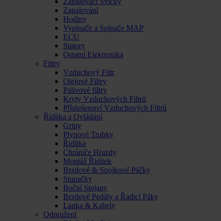
Zapalovací Svíčky
Zapalování
Hodiny
Vypínače a Spínače MAP
ECU
Statory
Ostatní Elektronika
Filtry
Vzduchový Filtr
Olejové Filtry
Palivové filtry
Kryty Vzduchových Filtrů
Příslušenství Vzduchových Filtrů
Řídítka a Ovládání
Gripy
Plynové Trubky
Řidítka
Chrániče Hrazdy
Montáž Řidítek
Brzdové & Spojkové Páčky
Stupačky
Boční Stojany
Brzdové Pedály a Řadicí Páky
Lanka & Kabely
Odpružení