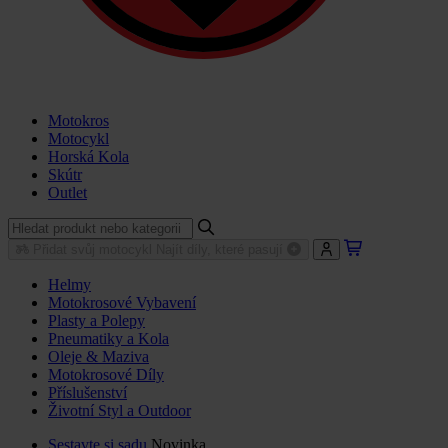
Motokros
Motocykl
Horská Kola
Skútr
Outlet
Přidat svůj motocykl
Najít díly, které pasují
Helmy
Motokrosové Vybavení
Plasty a Polepy
Pneumatiky a Kola
Oleje & Maziva
Motokrosové Díly
Příslušenství
Životní Styl a Outdoor
Sestavte si sadu
Novinka