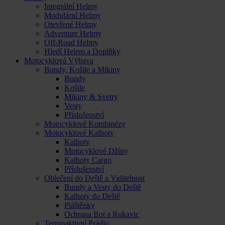
Integrální Helmy
Modulární Helmy
Otevřené Helmy
Adventure Helmy
Off-Road Helmy
Hledí Helem a Doplňky
Motocyklová Výbava
Bundy, Košile a Mikiny
Bundy
Košile
Mikiny & Svetry
Vesty
Příslušenství
Motocyklové Kombinézy
Motocyklové Kalhoty
Kalhoty
Motocyklové Džíny
Kalhoty Cargo
Příslušenství
Oblečení do Deště a Viditelnost
Bundy a Vesty do Deště
Kalhoty do Deště
Pláštěnky
Ochrana Bot a Rukavic
Termoaktivní Prádlo