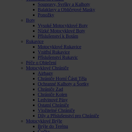
Soupravy, Svršky a Kalhoty
Balaklavy a Obličejové Masky
Ponožky
Boty
Vysoké Motocyklové Boty
Nízké Motocyklové Boty
Příslušenství k Botám
Rukavice
Motocyklové Rukavice
Vnitřní Rukavice
Příslušenství Rukavic
Péče o Oblečení
Motocyklové Chrániče
Airbagy
Chrániče Horní Části Těla
Ochranné Kalhoty a Šortky
Chrániče Zad
Chrániče Kolen
Ledvinové Pásy
Ostatní Chrániče
Vložitelné Chrániče
Díly a Příslušenství pro Chrániče
Motocyklové Brýle
Brýle do Terénu
Čočky