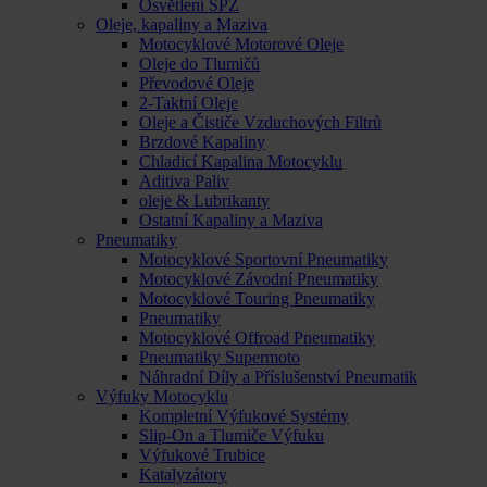
Osvětlení SPZ
Oleje, kapaliny a Maziva
Motocyklové Motorové Oleje
Oleje do Tlumičů
Převodové Oleje
2-Taktní Oleje
Oleje a Čističe Vzduchových Filtrů
Brzdové Kapaliny
Chladicí Kapalina Motocyklu
Aditiva Paliv
oleje & Lubrikanty
Ostatní Kapaliny a Maziva
Pneumatiky
Motocyklové Sportovní Pneumatiky
Motocyklové Závodní Pneumatiky
Motocyklové Touring Pneumatiky
Pneumatiky
Motocyklové Offroad Pneumatiky
Pneumatiky Supermoto
Náhradní Díly a Příslušenství Pneumatik
Výfuky Motocyklu
Kompletní Výfukové Systémy
Slip-On a Tlumiče Výfuku
Výfukové Trubice
Katalyzátory