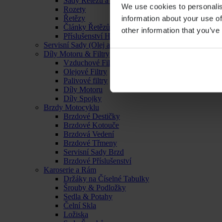
Sady Řetězu a Rozet
We use cookies to personalis
Rozety
Řetězy
information about your use of
Články Řetězů
other information that you’ve
Příslušenství Hnacího Ústrojí
Servisní Sady (Olej a Filtr)
Díly Motoru & Filtry
Vzduchové Filtry
Olejové Filtry
Palivové filtry
Díly Motoru
Díly Spojky
Brzdy Motocyklu
Brzdové Destičky
Brzdové Kotouče
Brzdová Vedení
Brzdové Třmeny
Servisní Sady Brzd
Brzdové Příslušenství
Karoserie a Rám
Držáky na Číselné Tabulky
Šrouby & Podložky
Sedla & Potahy
Čelní Skla
Ložiska