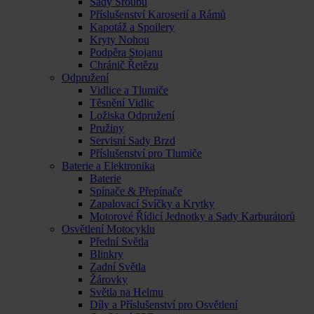
Sady Šroubů
Příslušenství Karoserií a Rámů
Kapotáž a Spoilery
Kryty Nohou
Podpěra Stojanu
Chránič Řetězu
Odpružení
Vidlice a Tlumiče
Těsnění Vidlic
Ložiska Odpružení
Pružiny
Servisní Sady Brzd
Příslušenství pro Tlumiče
Baterie a Elektronika
Baterie
Spínače & Přepínače
Zapalovací Svíčky a Krytky
Motorové Řídicí Jednotky a Sady Karburátorů
Osvětlení Motocyklu
Přední Světla
Blinkry
Zadní Světla
Žárovky
Světla na Helmu
Díly a Příslušenství pro Osvětlení