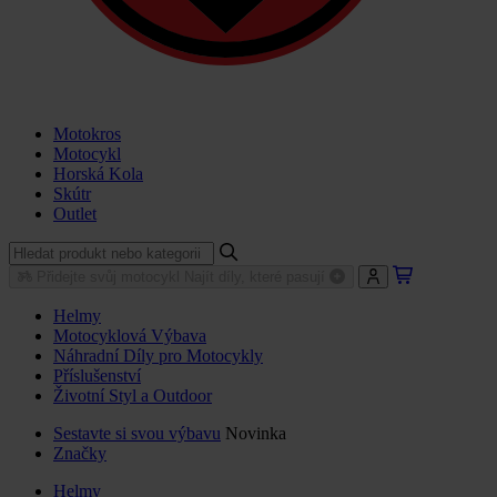
Motokros
Motocykl
Horská Kola
Skútr
Outlet
Přidejte svůj motocykl
Najít díly, které pasují
Helmy
Motocyklová Výbava
Náhradní Díly pro Motocykly
Příslušenství
Životní Styl a Outdoor
Sestavte si svou výbavu
Novinka
Značky
Helmy