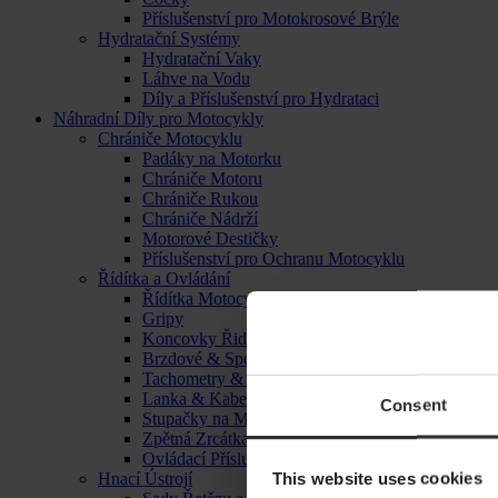
Příslušenství pro Motokrosové Brýle
Hydratační Systémy
Hydratační Vaky
Láhve na Vodu
Díly a Příslušenství pro Hydrataci
Náhradní Díly pro Motocykly
Chrániče Motocyklu
Padáky na Motorku
Chrániče Motoru
Chrániče Rukou
Chrániče Nádrží
Motorové Destičky
Příslušenství pro Ochranu Motocyklu
Řídítka a Ovládání
Řídítka Motocyklu
Gripy
Koncovky Řidítek
Brzdové & Spojkové Páčky
Tachometry & Hodiny
Lanka & Kabely
Consent
Stupačky na Motorku
Zpětná Zrcátka
Ovládací Příslušenství
This website uses cookies
Hnací Ústrojí