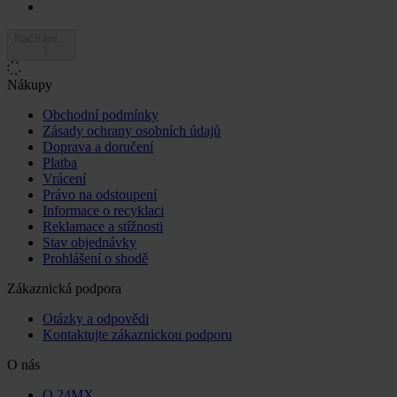
Načítání...
Nákupy
Obchodní podmínky
Zásady ochrany osobních údajů
Doprava a doručení
Platba
Vrácení
Právo na odstoupení
Informace o recyklaci
Reklamace a stížnosti
Stav objednávky
Prohlášení o shodě
Zákaznická podpora
Otázky a odpovědi
Kontaktujte zákaznickou podporu
O nás
O 24MX