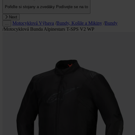
Pořiďte si stojany a zvedáky
Podívejte se na to
Next
Motocyklová Výbava
/
Bundy, Košile a Mikiny
/
Bundy
…
/
Motocyklová Bunda Alpinestars T-SPS V2 WP