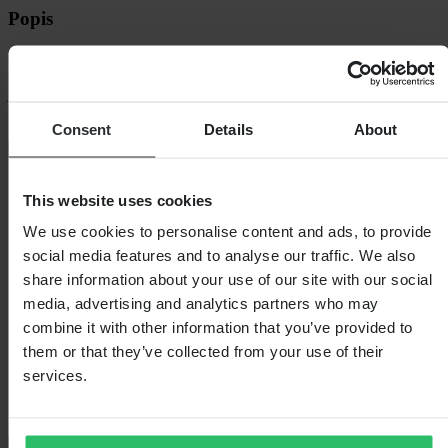
Popis
Bunda T-SPS v2 WP do každého počasí nabízí upravený sportovní
střih s novou dynamickou siluetou navrženou pro větší pohodlí při
jízdě a stylizovaný závodní vzhled. Bunda je vyrobena z vyspělé
směsi odolné a oděruvzdorné polyetylenové tkaniny 600D a nabízí
Consent
Details
About
pokročilou ochranu a
+
Zobrazit celý popis
Specifikace
This website uses cookies
Voděodolný
Ano
We use cookies to personalise content and ads, to provide
Barva
Černá
social media features and to analyse our traffic. We also
Certifikace
CE EN 17092-4 Class A
share information about your use of our site with our social
Délka balení
371
Styl
Sport
media, advertising and analytics partners who may
Číslo článku výrobce
3200225
combine it with other information that you’ve provided to
Hmotnost balení
2123
them or that they’ve collected from your use of their
Izolace
Ne
Výška balení
282
services.
Velikost oblečení
S
Šířka balení
436
Průvodce velikostmi