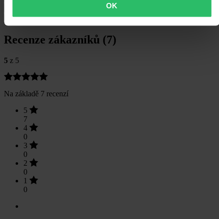
OK
Doprava a vrácení
Bezpečnostní informace
Recenze zákazníků (7)
5
z 5
Na základě 7 recenzí
5
7
4
0
3
0
2
0
1
0