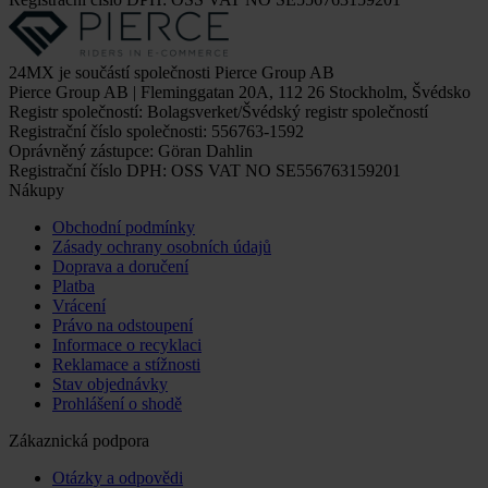
24MX je součástí společnosti Pierce Group AB
Pierce Group AB | Fleminggatan 20A, 112 26 Stockholm, Švédsko
Registr společností: Bolagsverket/Švédský registr společností
Registrační číslo společnosti: 556763-1592
Oprávněný zástupce: Göran Dahlin
Registrační číslo DPH: OSS VAT NO SE556763159201
Nákupy
Obchodní podmínky
Zásady ochrany osobních údajů
Doprava a doručení
Platba
Vrácení
Právo na odstoupení
Informace o recyklaci
Reklamace a stížnosti
Stav objednávky
Prohlášení o shodě
Zákaznická podpora
Otázky a odpovědi