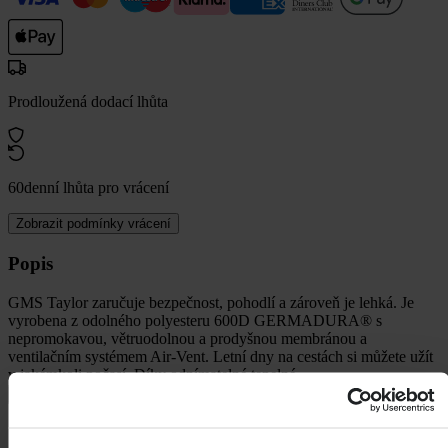
Prodloužená dodací lhůta
60denní lhůta pro vrácení
Zobrazit podmínky vrácení
Popis
GMS Taylor zaručuje bezpečnost, pohodlí a zároveň je lehká. Je
vyrobena z odolného polyesteru 600D GERMADURA® s
nepromokavou, větruodolnou a prodyšnou membránou a
ventilačním systémem Air-Vent. Letní dny na cestách si můžete užít
v jakémkoli počasí. Díky odnímatelné tepelné
+
Zobrazit celý popis
Specifikace