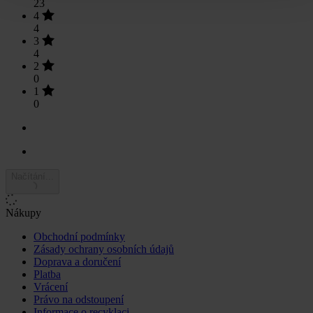
23
4
4
3
4
2
0
1
0
Načítání...
Nákupy
Obchodní podmínky
Zásady ochrany osobních údajů
Doprava a doručení
Platba
Vrácení
Právo na odstoupení
Informace o recyklaci