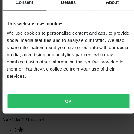
Consent
Details
About
Voděodolný
Ano
Barva
Béžová/Černá
Délka balení
250
This website uses cookies
Styl
Touring
Hmotnost balení
1800
We use cookies to personalise content and ads, to provide
Izolace
Ano – Odnímatelný
Výška balení
400
social media features and to analyse our traffic. We also
Velikost oblečení
XS
share information about your use of our site with our social
Šířka balení
400
media, advertising and analytics partners who may
combine it with other information that you’ve provided to
Průvodce velikostmi
Doprava a vrácení
them or that they’ve collected from your use of their
Bezpečnostní informace
services.
Recenze zákazníků (31)
4.61
z 5
OK
Na základě 31 recenzí
5