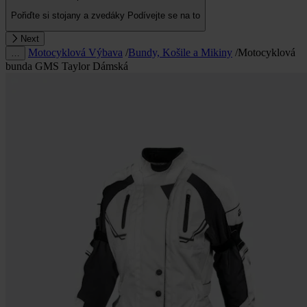
Pořiďte si stojany a zvedáky
Podívejte se na to
Next
Motocyklová Výbava
/
Bundy, Košile a Mikiny
/
Motocyklová
…
bunda GMS Taylor Dámská