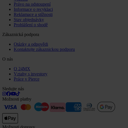
Právo na odstoupení
Informace o recyklaci
Reklamace a stížnosti
Stav objednávky
Prohlášení o shodě
Zákaznická podpora
Otázky a odpovědi
Kontaktujte zákaznickou podporu
O nás
O 24MX
Vztahy s investory
Práce v Pierce
Sledujte nás
Možnosti platby
Možnosti dopravy