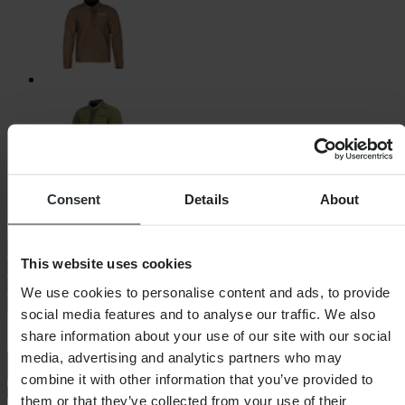
Consent
Details
About
Vyberte velikost oblečení
Průvodce velikostmi
This website uses cookies
S
Nízký stav zásob
M
Nízký stav zásob
L
Nízký stav zásob
XL
Nízký stav zásob
XXL
Nízký stav zásob
3XL
Nízký stav zásob
We use cookies to personalise content and ads, to provide
Přidat do košíku
social media features and to analyse our traffic. We also
share information about your use of our site with our social
media, advertising and analytics partners who may
combine it with other information that you’ve provided to
them or that they’ve collected from your use of their