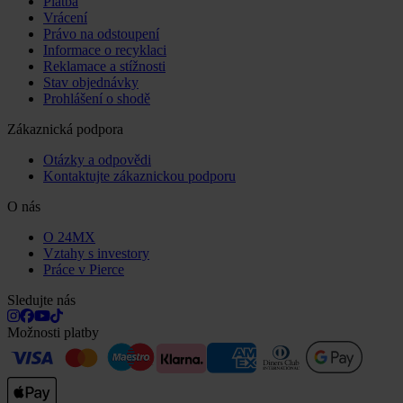
Platba
Vrácení
Právo na odstoupení
Informace o recyklaci
Reklamace a stížnosti
Stav objednávky
Prohlášení o shodě
Zákaznická podpora
Otázky a odpovědi
Kontaktujte zákaznickou podporu
O nás
O 24MX
Vztahy s investory
Práce v Pierce
Sledujte nás
Možnosti platby