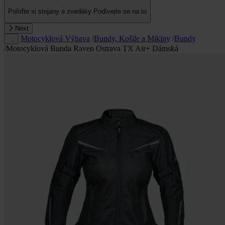
Pořiďte si stojany a zvedáky
Podívejte se na to
Next
Motocyklová Výbava
/
Bundy, Košile a Mikiny
/
Bundy
…
/
Motocyklová Bunda Raven Ostrava TX Air+ Dámská