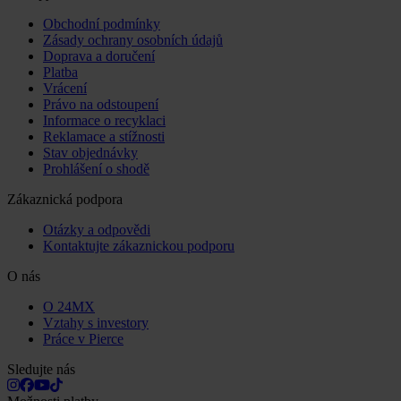
Obchodní podmínky
Zásady ochrany osobních údajů
Doprava a doručení
Platba
Vrácení
Právo na odstoupení
Informace o recyklaci
Reklamace a stížnosti
Stav objednávky
Prohlášení o shodě
Zákaznická podpora
Otázky a odpovědi
Kontaktujte zákaznickou podporu
O nás
O 24MX
Vztahy s investory
Práce v Pierce
Sledujte nás