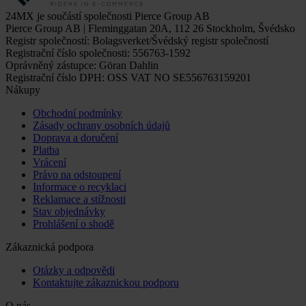
24MX je součástí společnosti Pierce Group AB
Pierce Group AB | Fleminggatan 20A, 112 26 Stockholm, Švédsko
Registr společností: Bolagsverket/Švédský registr společností
Registrační číslo společnosti: 556763-1592
Oprávněný zástupce: Göran Dahlin
Registrační číslo DPH: OSS VAT NO SE556763159201
Nákupy
Obchodní podmínky
Zásady ochrany osobních údajů
Doprava a doručení
Platba
Vrácení
Právo na odstoupení
Informace o recyklaci
Reklamace a stížnosti
Stav objednávky
Prohlášení o shodě
Zákaznická podpora
Otázky a odpovědi
Kontaktujte zákaznickou podporu
O nás