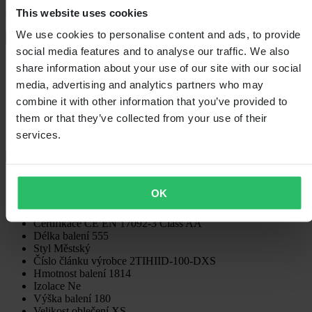
This website uses cookies
60denní lhůta pro vrácení
We use cookies to personalise content and ads, to provide
Zobrazit podmínky vrácení
social media features and to analyse our traffic. We also
Popis
share information about your use of our site with our social
media, advertising and analytics partners who may
Mikina Titan 2 je přesně to, co potřebujete na vyjížďky v létě a za
combine it with other information that you’ve provided to
mírnějšího počasí, aby vás na cestách ochladila, ale nezatěžovala
vás, když jste mimo motorku. Jedná se o přiléhavou mikinu s kapucí
them or that they’ve collected from your use of their
pro volný čas se všemi bezpečnostními prvky, které od značky
services.
Richa očekáváte.
+
Zobrazit celý popis
Specifikace
OK
Voděodolný
Ne
Certifikace
CE EN 17092-3 Class AA
Délka balení
555
Styl
Městský
Číslo článku výrobce
2TIHIID-100-DXS
Hmotnost balení
1814
Izolace
Ne
Výška balení
180
Velikost oblečení
XS