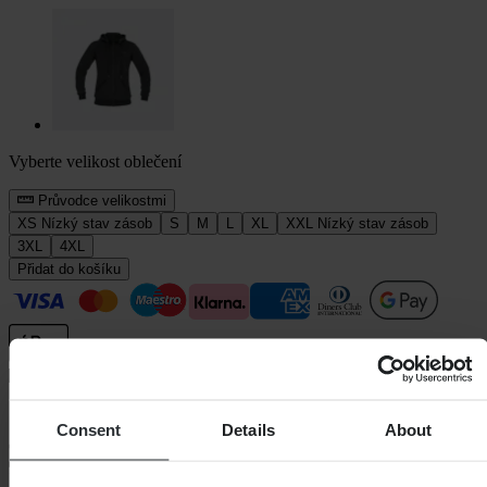
Vyberte velikost oblečení
Průvodce velikostmi
XS
Nízký stav zásob
S
M
L
XL
XXL
Nízký stav zásob
3XL
4XL
Přidat do košíku
Standardní 3–5 dní
Consent
Details
About