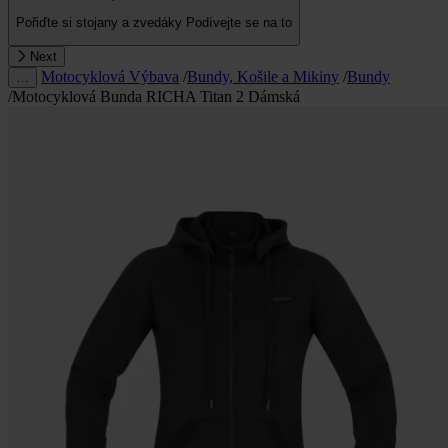
Pořiďte si stojany a zvedáky
Podívejte se na to
Next
Motocyklová Výbava
/
Bundy, Košile a Mikiny
/
Bundy
…
/
Motocyklová Bunda RICHA Titan 2 Dámská