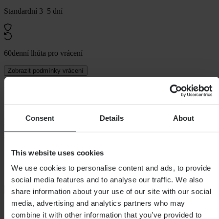
Standardní 3–5 dní
60denní lhůta pro vrácení
Zobrazit podmínky vrácení
Popis
Bunda Alpha má všechny základní funkce, které potřebujete, s
Consent
Details
About
důrazem na bezpečnost v podobě reflexních panelů na vnější straně
bundy. I v extrémních podmínkách můžete zůstat viditelní, v teple a
suchu.
This website uses cookies
Vlastnosti:
• CE certifikační hodnocení: AA
We use cookies to personalise content and ads, to provide
• Chrániče ramen: CE Level 1
social media features and to analyse our traffic. We also
• Chránič
+
Zobrazit celý popis
share information about your use of our site with our social
media, advertising and analytics partners who may
Specifikace
combine it with other information that you’ve provided to