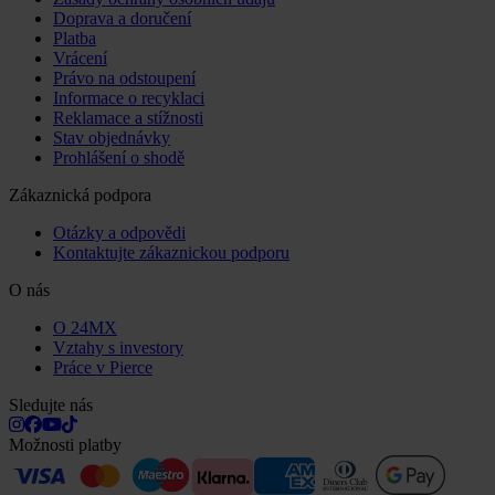
Doprava a doručení
Platba
Vrácení
Právo na odstoupení
Informace o recyklaci
Reklamace a stížnosti
Stav objednávky
Prohlášení o shodě
Zákaznická podpora
Otázky a odpovědi
Kontaktujte zákaznickou podporu
O nás
O 24MX
Vztahy s investory
Práce v Pierce
Sledujte nás
Možnosti platby