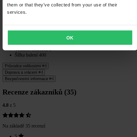
them or that they’ve collected from your use of their
Voděodolný
Ano
Barva
Žlutá
services.
Certifikace
CE EN 17092-3 Class AA
Délka balení
250
Styl
Touring
Hmotnost balení
2000
OK
Izolace
Ano – Odnímatelný
Výška balení
400
Velikost oblečení
S
Šířka balení
400
Průvodce velikostmi
Doprava a vrácení
Bezpečnostní informace
Recenze zákazníků (35)
4.8
z 5
Na základě 35 recenzí
5