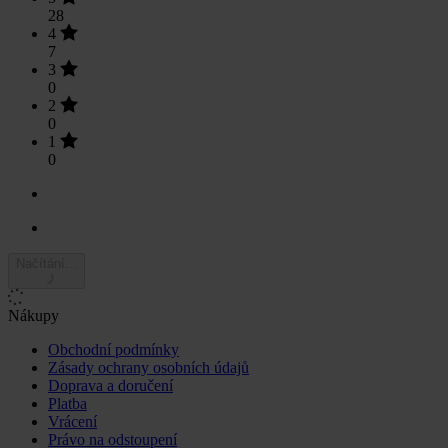
28
4
7
3
0
2
0
1
0
Načítání...
Nákupy
Obchodní podmínky
Zásady ochrany osobních údajů
Doprava a doručení
Platba
Vrácení
Právo na odstoupení