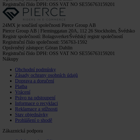
Registrační číslo DPH: OSS VAT NO SE556763159201
24MX je součástí společnosti Pierce Group AB
Pierce Group AB | Fleminggatan 20A, 112 26 Stockholm, Švédsko
Registr společností: Bolagsverket/Švédský registr společností
Registrační číslo společnosti: 556763-1592
Oprávněný zástupce: Göran Dahlin
Registrační číslo DPH: OSS VAT NO SE556763159201
Nákupy
Obchodní podmínky
Zásady ochrany osobních údajů
Doprava a doručení
Platba
Vrácení
Právo na odstoupení
Informace o recyklaci
Reklamace a stížnosti
Stav objednávky
Prohlášení o shodě
Zákaznická podpora