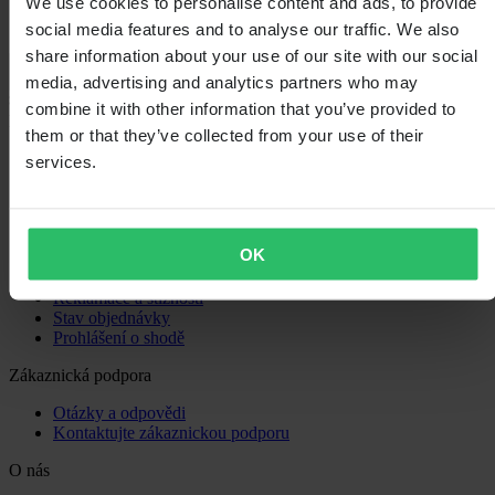
We use cookies to personalise content and ads, to provide
social media features and to analyse our traffic. We also
share information about your use of our site with our social
Načítání...
media, advertising and analytics partners who may
combine it with other information that you’ve provided to
Nákupy
them or that they’ve collected from your use of their
Obchodní podmínky
services.
Zásady ochrany osobních údajů
Doprava a doručení
Platba
Vrácení
OK
Právo na odstoupení
Informace o recyklaci
Reklamace a stížnosti
Stav objednávky
Prohlášení o shodě
Zákaznická podpora
Otázky a odpovědi
Kontaktujte zákaznickou podporu
O nás