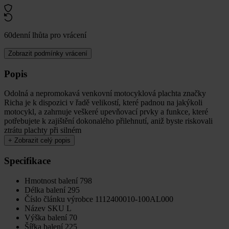
60denní lhůta pro vrácení
Zobrazit podmínky vrácení
Popis
Odolná a nepromokavá venkovní motocyklová plachta značky
Richa je k dispozici v řadě velikostí, které padnou na jakýkoli
motocykl, a zahrnuje veškeré upevňovací prvky a funkce, které
potřebujete k zajištění dokonalého přilehnutí, aniž byste riskovali
ztrátu plachty při silném
+
Zobrazit celý popis
Specifikace
Hmotnost balení
798
Délka balení
295
Číslo článku výrobce
1112400010-100AL000
Název SKU
L
Výška balení
70
Šířka balení
225