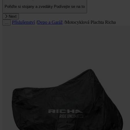
Pořiďte si stojany a zvedáky
Podívejte se na to
Next
Příslušenství
/
Depo a Garáž
/
Motocyklová Plachta Richa
…