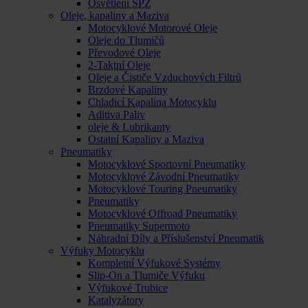
Osvětlení SPZ
Oleje, kapaliny a Maziva
Motocyklové Motorové Oleje
Oleje do Tlumičů
Převodové Oleje
2-Taktní Oleje
Oleje a Čističe Vzduchových Filtrů
Brzdové Kapaliny
Chladicí Kapalina Motocyklu
Aditiva Paliv
oleje & Lubrikanty
Ostatní Kapaliny a Maziva
Pneumatiky
Motocyklové Sportovní Pneumatiky
Motocyklové Závodní Pneumatiky
Motocyklové Touring Pneumatiky
Pneumatiky
Motocyklové Offroad Pneumatiky
Pneumatiky Supermoto
Náhradní Díly a Příslušenství Pneumatik
Výfuky Motocyklu
Kompletní Výfukové Systémy
Slip-On a Tlumiče Výfuku
Výfukové Trubice
Katalyzátory