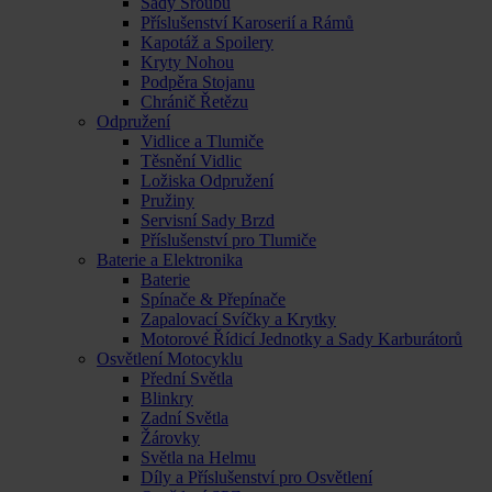
Sady Šroubů
Příslušenství Karoserií a Rámů
Kapotáž a Spoilery
Kryty Nohou
Podpěra Stojanu
Chránič Řetězu
Odpružení
Vidlice a Tlumiče
Těsnění Vidlic
Ložiska Odpružení
Pružiny
Servisní Sady Brzd
Příslušenství pro Tlumiče
Baterie a Elektronika
Baterie
Spínače & Přepínače
Zapalovací Svíčky a Krytky
Motorové Řídicí Jednotky a Sady Karburátorů
Osvětlení Motocyklu
Přední Světla
Blinkry
Zadní Světla
Žárovky
Světla na Helmu
Díly a Příslušenství pro Osvětlení