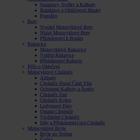
Soupravy, Svršky a Kalhoty
Balaklavy a Obličejové Masky
Ponožky
Boty
Vysoké Motocyklové Boty
Nízké Motocyklové Boty
Příslušenství k Botám
Rukavice
Motocyklové Rukavice
Vnitřní Rukavice
Příslušenství Rukavic
Péče o Oblečení
Motocyklové Chrániče
Airbagy
Chrániče Horní Části Těla
Ochranné Kalhoty a Šortky
Chrániče Zad
Chrániče Kolen
Ledvinové Pásy
Ostatní Chrániče
Vložitelné Chrániče
Díly a Příslušenství pro Chrániče
Motocyklové Brýle
Brýle do Terénu
Čočky