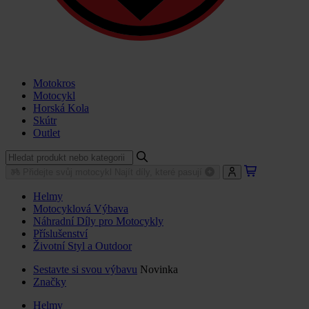
Motokros
Motocykl
Horská Kola
Skútr
Outlet
Přidejte svůj motocykl
Najít díly, které pasují
Helmy
Motocyklová Výbava
Náhradní Díly pro Motocykly
Příslušenství
Životní Styl a Outdoor
Sestavte si svou výbavu
Novinka
Značky
Helmy