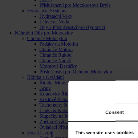
Příslušenství pro Motokrosové Brýle
Hydratační Systémy
Hydratační Vaky
Láhve na Vodu
Díly a Příslušenství pro Hydrataci
Náhradní Díly pro Motocykly
Chrániče Motocyklu
Padáky na Motorku
Chrániče Motoru
Chrániče Rukou
Chrániče Nádrží
Motorové Destičky
Příslušenství pro Ochranu Motocyklu
Řídítka a Ovládání
Řídítka Motocyklu
Gripy
Koncovky Řidítek
Brzdové & Spojkové Páčky
Tachometry & Hodiny
Lanka & Kabely
Consent
Stupačky na Motorku
Zpětná Zrcátka
Ovládací Příslušenství
This website uses cookies
Hnací Ústrojí