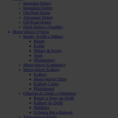
Integrální Helmy
Modulární Helmy
Otevřené Helmy
Adventure Helmy
Off-Road Helmy
Hledí Helem a Doplňky
Motocyklová Výbava
Bundy, Košile a Mikiny
Bundy
Košile
Mikiny & Svetry
Vesty
Příslušenství
Motocyklové Kombinézy
Motocyklové Kalhoty
Kalhoty
Motocyklové Džíny
Kalhoty Cargo
Příslušenství
Oblečení do Deště a Viditelnost
Bundy a Vesty do Deště
Kalhoty do Deště
Pláštěnky
Ochrana Bot a Rukavic
Termoaktivní Prádlo