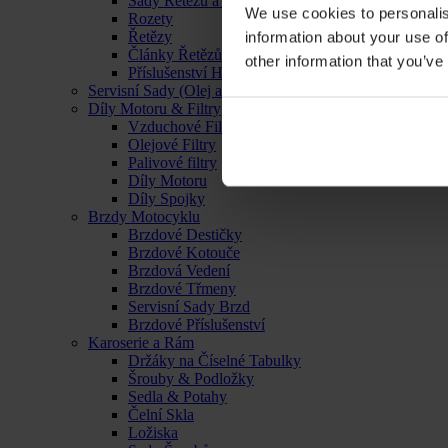
Sady Řetězu a Rozet
We use cookies to personalis
Rozety
Řetězy
information about your use of
Články Řetězů
other information that you’ve
Příslušenství Hnacího Ústrojí
Servisní Sady (Olej a Filtr)
Díly Motoru & Filtry
Vzduchové Filtry
Olejové Filtry
Palivové filtry
Díly Motoru
Díly Spojky
Brzdy Motocyklu
Brzdové Destičky
Brzdové Kotouče
Brzdová Vedení
Brzdové Třmeny
Servisní Sady Brzd
Brzdové Příslušenství
Karoserie a Rám
Držáky na Číselné Tabulky
Šrouby & Podložky
Sedla & Potahy
Čelní Skla
Ložiska