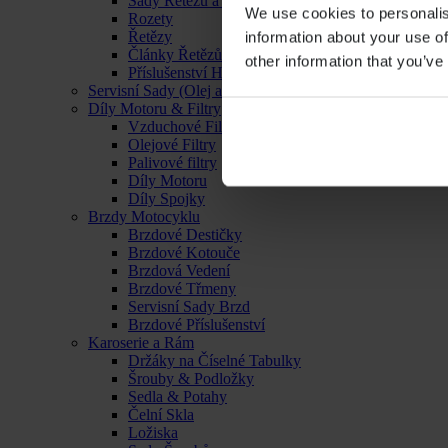
Sady Řetězu a Rozet
We use cookies to personalis
Rozety
Řetězy
information about your use of
Články Řetězů
other information that you’ve
Příslušenství Hnacího Ústrojí
Servisní Sady (Olej a Filtr)
Díly Motoru & Filtry
Vzduchové Filtry
Olejové Filtry
Palivové filtry
Díly Motoru
Díly Spojky
Brzdy Motocyklu
Brzdové Destičky
Brzdové Kotouče
Brzdová Vedení
Brzdové Třmeny
Servisní Sady Brzd
Brzdové Příslušenství
Karoserie a Rám
Držáky na Číselné Tabulky
Šrouby & Podložky
Sedla & Potahy
Čelní Skla
Ložiska