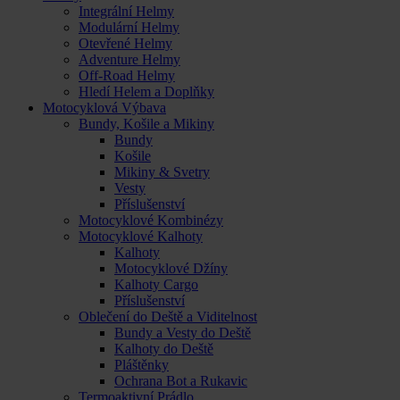
Integrální Helmy
Modulární Helmy
Otevřené Helmy
Adventure Helmy
Off-Road Helmy
Hledí Helem a Doplňky
Motocyklová Výbava
Bundy, Košile a Mikiny
Bundy
Košile
Mikiny & Svetry
Vesty
Příslušenství
Motocyklové Kombinézy
Motocyklové Kalhoty
Kalhoty
Motocyklové Džíny
Kalhoty Cargo
Příslušenství
Oblečení do Deště a Viditelnost
Bundy a Vesty do Deště
Kalhoty do Deště
Pláštěnky
Ochrana Bot a Rukavic
Termoaktivní Prádlo