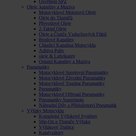
Osvětlení SPZ
Oleje, kapaliny a Maziva
Motocyklové Motorové Oleje
Oleje do Tlumičů
Převodové Oleje
2-Taktní Oleje
Oleje a Čističe Vzduchových Filtrů
Brzdové Kapaliny
Chladicí Kapalina Motocyklu
Aditiva Paliv
oleje & Lubrikanty
Ostatní Kapaliny a Maziva
Pneumatiky
Motocyklové Sportovní Pneumatiky
Motocyklové Závodní Pneumatiky
Motocyklové Touring Pneumatiky
Pneumatiky
Motocyklové Offroad Pneumatiky
Pneumatiky Supermoto
Náhradní Díly a Příslušenství Pneumatik
Výfuky Motocyklu
Kompletní Výfukové Systémy
Slip-On a Tlumiče Výfuku
Výfukové Trubice
Katalyzátory