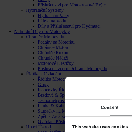
Příslušenství pro Motokrosové Brýle
Hydratační Systémy
Hydratační Vaky
Láhve na Vodu
Díly a Příslušenství pro Hydrataci
Náhradní Díly pro Motocykly
Chrániče Motocyklu
Padáky na Motorku
Chrániče Motoru
Chrániče Rukou
Chrániče Nádrží
Motorové Destičky
Příslušenství pro Ochranu Motocyklu
Řídítka a Ovládání
Řídítka Motocyklu
Gripy
Koncovky Řidítek
Brzdové & Spojkové Páčky
Tachometry & Hodiny
Lanka & Kabely
Consent
Stupačky na Motorku
Zpětná Zrcátka
Ovládací Příslušenství
This website uses cookies
Hnací Ústrojí