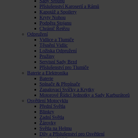
Sady Šroubů
Příslušenství Karoserií a Rámů
Kapotáž a Spoilery
Kryty Nohou
Podpěra Stojanu
Chránič Řetězu
Odpružení
Vidlice a Tlumiče
Těsnění Vidlic
Ložiska Odpružení
Pružiny
Servisní Sady Brzd
Příslušenství pro Tlumiče
Baterie a Elektronika
Baterie
Spínače & Přepínače
Zapalovací Svíčky a Krytky
Motorové Řídicí Jednotky a Sady Karburátorů
Osvětlení Motocyklu
Přední Světla
Blinkry
Zadní Světla
Žárovky
Světla na Helmu
Díly a Příslušenství pro Osvětlení