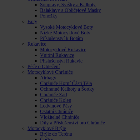
Soupravy, Svršky a Kalhoty
Balaklavy a Obličejové Masky
Ponožky
Boty
Vysoké Motocyklové Boty
Nízké Motocyklové Boty
Příslušenství k Botám
Rukavice
Motocyklové Rukavice
Vnitřní Rukavice
Příslušenství Rukavic
Péče o Oblečení
Motocyklové Chrániče
Airbagy
Chrániče Horní Části Těla
Ochranné Kalhoty a Šortky
Chrániče Zad
Chrániče Kolen
Ledvinové Pásy
Ostatní Chrániče
Vložitelné Chrániče
Díly a Příslušenství pro Chrániče
Motocyklové Brýle
Brýle do Terénu
Čočky