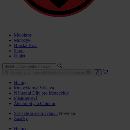
Motokros
Motocykl
Horská Kola
Skútr
Outlet
Přidejte svůj motocykl
Najít díly, které pasují
Helmy
Motocyklová Výbava
Náhradní Díly pro Motocykly
Příslušenství
Životní Styl a Outdoor
Sestavte si svou výbavu
Novinka
Značky
Helmy