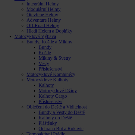
Integrální Helmy
Modulární Helmy
Otevřené Helmy
Adventure Helmy
Off-Road Helmy
Hledí Helem a Doplňky
Motocyklová Výbava
Bundy, Košile a Mikiny
Bundy
Košile
Mikiny & Svetry
Vesty
Příslušenství
Motocyklové Kombinézy
Motocyklové Kalhoty
Kalhoty
Motocyklové Džíny
Kalhoty Cargo
Příslušenství
Oblečení do Deště a Viditelnost
Bundy a Vesty do Deště
Kalhoty do Deště
Pláštěnky
Ochrana Bot a Rukavic
Termoaktivní Prádlo