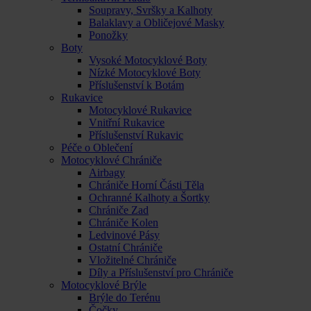
Soupravy, Svršky a Kalhoty
Balaklavy a Obličejové Masky
Ponožky
Boty
Vysoké Motocyklové Boty
Nízké Motocyklové Boty
Příslušenství k Botám
Rukavice
Motocyklové Rukavice
Vnitřní Rukavice
Příslušenství Rukavic
Péče o Oblečení
Motocyklové Chrániče
Airbagy
Chrániče Horní Části Těla
Ochranné Kalhoty a Šortky
Chrániče Zad
Chrániče Kolen
Ledvinové Pásy
Ostatní Chrániče
Vložitelné Chrániče
Díly a Příslušenství pro Chrániče
Motocyklové Brýle
Brýle do Terénu
Čočky