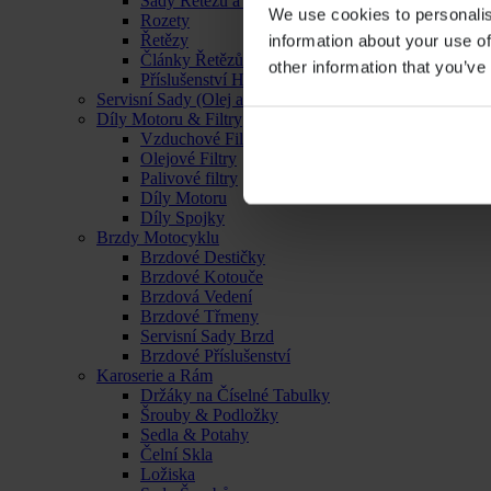
Sady Řetězu a Rozet
We use cookies to personalis
Rozety
Řetězy
information about your use of
Články Řetězů
other information that you’ve
Příslušenství Hnacího Ústrojí
Servisní Sady (Olej a Filtr)
Díly Motoru & Filtry
Vzduchové Filtry
Olejové Filtry
Palivové filtry
Díly Motoru
Díly Spojky
Brzdy Motocyklu
Brzdové Destičky
Brzdové Kotouče
Brzdová Vedení
Brzdové Třmeny
Servisní Sady Brzd
Brzdové Příslušenství
Karoserie a Rám
Držáky na Číselné Tabulky
Šrouby & Podložky
Sedla & Potahy
Čelní Skla
Ložiska