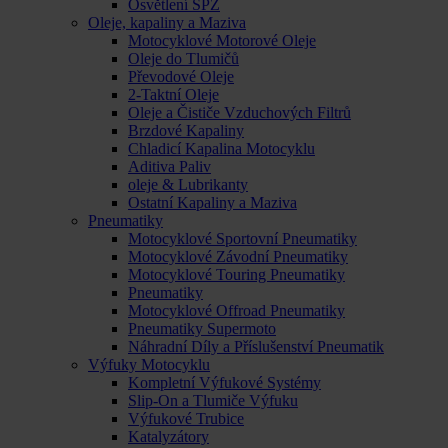
Osvětlení SPZ
Oleje, kapaliny a Maziva
Motocyklové Motorové Oleje
Oleje do Tlumičů
Převodové Oleje
2-Taktní Oleje
Oleje a Čističe Vzduchových Filtrů
Brzdové Kapaliny
Chladicí Kapalina Motocyklu
Aditiva Paliv
oleje & Lubrikanty
Ostatní Kapaliny a Maziva
Pneumatiky
Motocyklové Sportovní Pneumatiky
Motocyklové Závodní Pneumatiky
Motocyklové Touring Pneumatiky
Pneumatiky
Motocyklové Offroad Pneumatiky
Pneumatiky Supermoto
Náhradní Díly a Příslušenství Pneumatik
Výfuky Motocyklu
Kompletní Výfukové Systémy
Slip-On a Tlumiče Výfuku
Výfukové Trubice
Katalyzátory