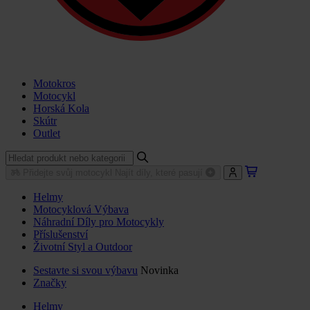
Motokros
Motocykl
Horská Kola
Skútr
Outlet
Přidejte svůj motocykl
Najít díly, které pasují
Helmy
Motocyklová Výbava
Náhradní Díly pro Motocykly
Příslušenství
Životní Styl a Outdoor
Sestavte si svou výbavu
Novinka
Značky
Helmy