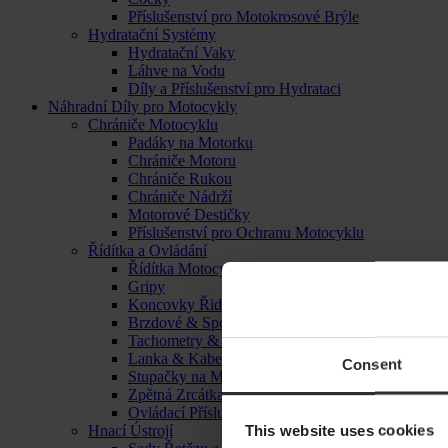
Příslušenství pro Motokrosové Brýle
Hydratační Systémy
Hydratační Vaky
Láhve na Vodu
Díly a Příslušenství pro Hydrataci
Náhradní Díly pro Motocykly
Chrániče Motocyklu
Padáky na Motorku
Chrániče Motoru
Chrániče Rukou
Chrániče Nádrží
Motorové Destičky
Příslušenství pro Ochranu Motocyklu
Řídítka a Ovládání
Řídítka Motocyklu
Gripy
Koncovky Řidítek
Brzdové & Spojkové Páčky
Tachometry & Hodiny
Lanka & Kabely
Consent
Stupačky na Motorku
Zpětná Zrcátka
Ovládací Příslušenství
This website uses cookies
Hnací Ústrojí