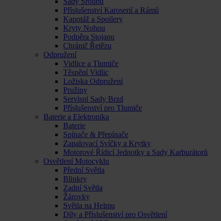
Sady Šroubů
Příslušenství Karoserií a Rámů
Kapotáž a Spoilery
Kryty Nohou
Podpěra Stojanu
Chránič Řetězu
Odpružení
Vidlice a Tlumiče
Těsnění Vidlic
Ložiska Odpružení
Pružiny
Servisní Sady Brzd
Příslušenství pro Tlumiče
Baterie a Elektronika
Baterie
Spínače & Přepínače
Zapalovací Svíčky a Krytky
Motorové Řídicí Jednotky a Sady Karburátorů
Osvětlení Motocyklu
Přední Světla
Blinkry
Zadní Světla
Žárovky
Světla na Helmu
Díly a Příslušenství pro Osvětlení