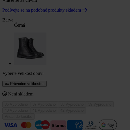
Vraťte se za chvíli!
Podívejte se na podobné produkty skladem
Barva
Černá
Vyberte velikost obuvi
Průvodce velikostmi
Není skladem
36
Vyprodáno
37
Vyprodáno
38
Vyprodáno
39
Vyprodáno
40
Vyprodáno
41
Vyprodáno
42
Vyprodáno
Přidat do košíku