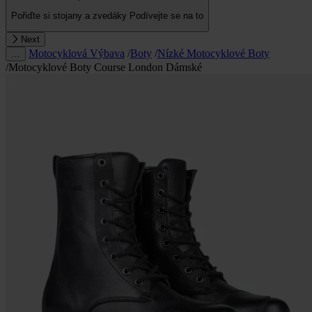
Pořiďte si stojany a zvedáky
Podívejte se na to
Next
Motocyklová Výbava
/
Boty
/
Nízké Motocyklové Boty
…
/
Motocyklové Boty Course London Dámské