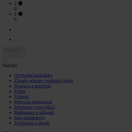
2
0
1
0
Načítání...
Nákupy
Obchodní podmínky
Zásady ochrany osobních údajů
Doprava a doručení
Platba
Vrácení
Právo na odstoupení
Informace o recyklaci
Reklamace a stížnosti
Stav objednávky
Prohlášení o shodě