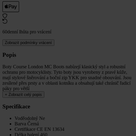
60denní lhůta pro vrácení
Zobrazit podmínky vrácení
Popis
Boty Course London MC Boots nabízejí klasický styl a robustní
ochranu pro motocyklisty. Tyto boty jsou vyrobeny z pravé kůže,
mají stylové šněrování a boční zip YKK pro snadné obouvání. Jsou
zesílené přes prsty a v oblasti kotníku a obsahují také chránič řadicí
páky pro větší
+
Zobrazit celý popis
Specifikace
Voděodolný
Ne
Barva
Černá
Certifikace
CE EN 13634
Délka balení
460