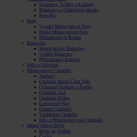
Soupravy, Svršky a Kalhoty
Balaklavy a Obličejové Masky
Ponožky
Boty
Vysoké Motocyklové Boty
Nízké Motocyklové Boty
Příslušenství k Botám
Rukavice
Motocyklové Rukavice
Vnitřní Rukavice
Příslušenství Rukavic
Péče o Oblečení
Motocyklové Chrániče
Airbagy
Chrániče Horní Části Těla
Ochranné Kalhoty a Šortky
Chrániče Zad
Chrániče Kolen
Ledvinové Pásy
Ostatní Chrániče
Vložitelné Chrániče
Díly a Příslušenství pro Chrániče
Motocyklové Brýle
Brýle do Terénu
Čočky