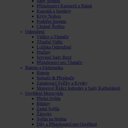
Sady Šroubů
Příslušenství Karoserií a Rámů
Kapotáž a Spoilery
Kryty Nohou
Podpěra Stojanu
Chránič Řetězu
Odpružení
Vidlice a Tlumiče
Těsnění Vidlic
Ložiska Odpružení
Pružiny
Servisní Sady Brzd
Příslušenství pro Tlumiče
Baterie a Elektronika
Baterie
Spínače & Přepínače
Zapalovací Svíčky a Krytky
Motorové Řídicí Jednotky a Sady Karburátorů
Osvětlení Motocyklu
Přední Světla
Blinkry
Zadní Světla
Žárovky
Světla na Helmu
Díly a Příslušenství pro Osvětlení