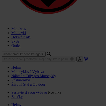
Motokros
Motocykl
Horská Kola
Skútr
Outlet
Přidejte svůj motocykl
Najít díly, které pasují
Helmy
Motocyklová Výbava
Náhradní Díly pro Motocykly
Příslušenství
Životní Styl a Outdoor
Sestavte si svou výbavu
Novinka
Značky
Helmy