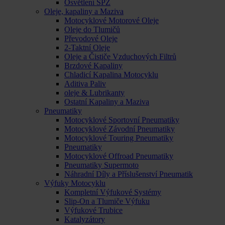
Osvětlení SPZ
Oleje, kapaliny a Maziva
Motocyklové Motorové Oleje
Oleje do Tlumičů
Převodové Oleje
2-Taktní Oleje
Oleje a Čističe Vzduchových Filtrů
Brzdové Kapaliny
Chladicí Kapalina Motocyklu
Aditiva Paliv
oleje & Lubrikanty
Ostatní Kapaliny a Maziva
Pneumatiky
Motocyklové Sportovní Pneumatiky
Motocyklové Závodní Pneumatiky
Motocyklové Touring Pneumatiky
Pneumatiky
Motocyklové Offroad Pneumatiky
Pneumatiky Supermoto
Náhradní Díly a Příslušenství Pneumatik
Výfuky Motocyklu
Kompletní Výfukové Systémy
Slip-On a Tlumiče Výfuku
Výfukové Trubice
Katalyzátory