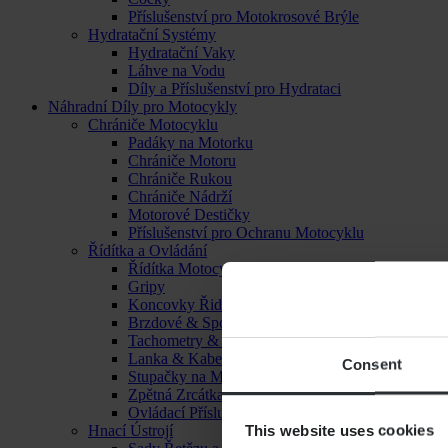
Příslušenství pro Motokrosové Brýle
Hydratační Systémy
Hydratační Vaky
Láhve na Vodu
Díly a Příslušenství pro Hydrataci
Náhradní Díly pro Motocykly
Chrániče Motocyklu
Padáky na Motorku
Chrániče Motoru
Chrániče Rukou
Chrániče Nádrží
Motorové Destičky
Příslušenství pro Ochranu Motocyklu
Řídítka a Ovládání
Řídítka Motocyklu
Gripy
Koncovky Řidítek
Brzdové & Spojkové Páčky
Tachometry & Hodiny
Lanka & Kabely
Consent
Stupačky na Motorku
Zpětná Zrcátka
Ovládací Příslušenství
This website uses cookies
Hnací Ústrojí