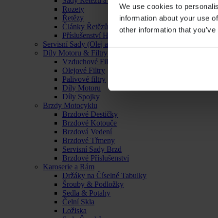
Sady Řetězu a Rozet
We use cookies to personalis
Rozety
Řetězy
information about your use of
Články Řetězů
other information that you’ve
Příslušenství Hnacího Ústrojí
Servisní Sady (Olej a Filtr)
Díly Motoru & Filtry
Vzduchové Filtry
Olejové Filtry
Palivové filtry
Díly Motoru
Díly Spojky
Brzdy Motocyklu
Brzdové Destičky
Brzdové Kotouče
Brzdová Vedení
Brzdové Třmeny
Servisní Sady Brzd
Brzdové Příslušenství
Karoserie a Rám
Držáky na Číselné Tabulky
Šrouby & Podložky
Sedla & Potahy
Čelní Skla
Ložiska