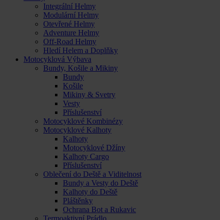
Integrální Helmy
Modulární Helmy
Otevřené Helmy
Adventure Helmy
Off-Road Helmy
Hledí Helem a Doplňky
Motocyklová Výbava
Bundy, Košile a Mikiny
Bundy
Košile
Mikiny & Svetry
Vesty
Příslušenství
Motocyklové Kombinézy
Motocyklové Kalhoty
Kalhoty
Motocyklové Džíny
Kalhoty Cargo
Příslušenství
Oblečení do Deště a Viditelnost
Bundy a Vesty do Deště
Kalhoty do Deště
Pláštěnky
Ochrana Bot a Rukavic
Termoaktivní Prádlo