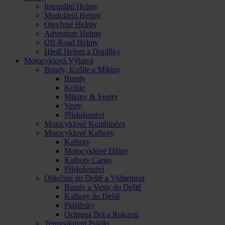
Integrální Helmy
Modulární Helmy
Otevřené Helmy
Adventure Helmy
Off-Road Helmy
Hledí Helem a Doplňky
Motocyklová Výbava
Bundy, Košile a Mikiny
Bundy
Košile
Mikiny & Svetry
Vesty
Příslušenství
Motocyklové Kombinézy
Motocyklové Kalhoty
Kalhoty
Motocyklové Džíny
Kalhoty Cargo
Příslušenství
Oblečení do Deště a Viditelnost
Bundy a Vesty do Deště
Kalhoty do Deště
Pláštěnky
Ochrana Bot a Rukavic
Termoaktivní Prádlo