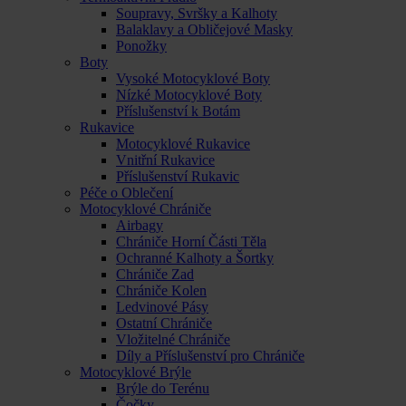
Soupravy, Svršky a Kalhoty
Balaklavy a Obličejové Masky
Ponožky
Boty
Vysoké Motocyklové Boty
Nízké Motocyklové Boty
Příslušenství k Botám
Rukavice
Motocyklové Rukavice
Vnitřní Rukavice
Příslušenství Rukavic
Péče o Oblečení
Motocyklové Chrániče
Airbagy
Chrániče Horní Části Těla
Ochranné Kalhoty a Šortky
Chrániče Zad
Chrániče Kolen
Ledvinové Pásy
Ostatní Chrániče
Vložitelné Chrániče
Díly a Příslušenství pro Chrániče
Motocyklové Brýle
Brýle do Terénu
Čočky