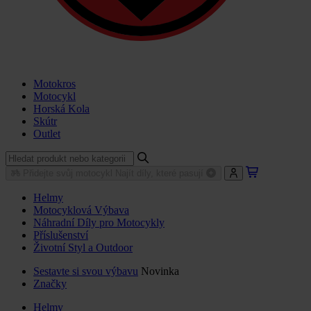
Motokros
Motocykl
Horská Kola
Skútr
Outlet
Přidejte svůj motocykl
Najít díly, které pasují
Helmy
Motocyklová Výbava
Náhradní Díly pro Motocykly
Příslušenství
Životní Styl a Outdoor
Sestavte si svou výbavu
Novinka
Značky
Helmy