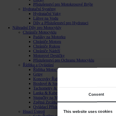
Příslušenství pro Motokrosové Brýle
Hydratační Systémy
Hydratační Vaky
Láhve na Vodu
Díly a Příslušenství pro Hydrataci
Náhradní Díly pro Motocykly
Chrániče Motocyklu
Padáky na Motorku
Chrániče Motoru
Chrániče Rukou
Chrániče Nádrží
Motorové Destičky
Příslušenství pro Ochranu Motocyklu
Řídítka a Ovládání
Řídítka Motocyklu
Gripy
Koncovky Řidítek
Brzdové & Spojkové Páčky
Tachometry & Hodiny
Lanka & Kabely
Consent
Stupačky na Motorku
Zpětná Zrcátka
Ovládací Příslušenství
This website uses cookies
Hnací Ústrojí