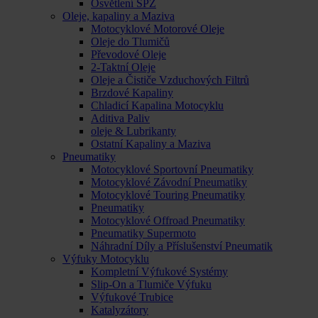
Osvětlení SPZ
Oleje, kapaliny a Maziva
Motocyklové Motorové Oleje
Oleje do Tlumičů
Převodové Oleje
2-Taktní Oleje
Oleje a Čističe Vzduchových Filtrů
Brzdové Kapaliny
Chladicí Kapalina Motocyklu
Aditiva Paliv
oleje & Lubrikanty
Ostatní Kapaliny a Maziva
Pneumatiky
Motocyklové Sportovní Pneumatiky
Motocyklové Závodní Pneumatiky
Motocyklové Touring Pneumatiky
Pneumatiky
Motocyklové Offroad Pneumatiky
Pneumatiky Supermoto
Náhradní Díly a Příslušenství Pneumatik
Výfuky Motocyklu
Kompletní Výfukové Systémy
Slip-On a Tlumiče Výfuku
Výfukové Trubice
Katalyzátory