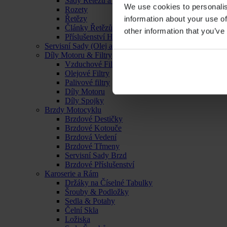
Sady Řetězu a Rozet
We use cookies to personalis
Rozety
Řetězy
information about your use of
Články Řetězů
other information that you’ve
Příslušenství Hnacího Ústrojí
Servisní Sady (Olej a Filtr)
Díly Motoru & Filtry
Vzduchové Filtry
Olejové Filtry
Palivové filtry
Díly Motoru
Díly Spojky
Brzdy Motocyklu
Brzdové Destičky
Brzdové Kotouče
Brzdová Vedení
Brzdové Třmeny
Servisní Sady Brzd
Brzdové Příslušenství
Karoserie a Rám
Držáky na Číselné Tabulky
Šrouby & Podložky
Sedla & Potahy
Čelní Skla
Ložiska