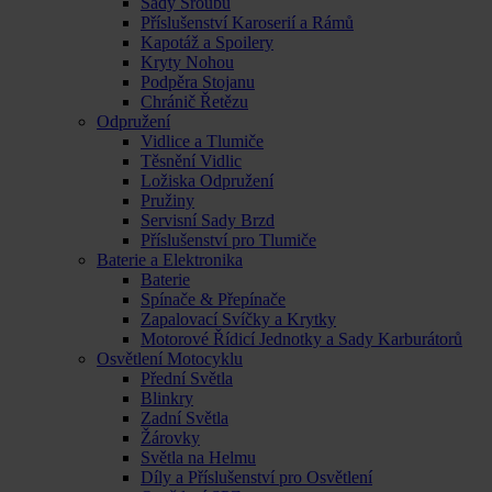
Sady Šroubů
Příslušenství Karoserií a Rámů
Kapotáž a Spoilery
Kryty Nohou
Podpěra Stojanu
Chránič Řetězu
Odpružení
Vidlice a Tlumiče
Těsnění Vidlic
Ložiska Odpružení
Pružiny
Servisní Sady Brzd
Příslušenství pro Tlumiče
Baterie a Elektronika
Baterie
Spínače & Přepínače
Zapalovací Svíčky a Krytky
Motorové Řídicí Jednotky a Sady Karburátorů
Osvětlení Motocyklu
Přední Světla
Blinkry
Zadní Světla
Žárovky
Světla na Helmu
Díly a Příslušenství pro Osvětlení