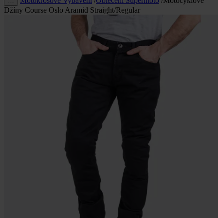
Motokrosové Vybavení
/
Oblečení Supermoto
/
Motocyklové
…
Džíny Course Oslo Aramid Straight/Regular