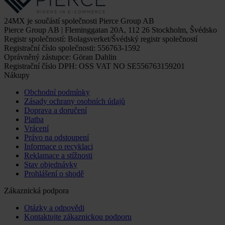
24MX je součástí společnosti Pierce Group AB
Pierce Group AB | Fleminggatan 20A, 112 26 Stockholm, Švédsko
Registr společností: Bolagsverket/Švédský registr společností
Registrační číslo společnosti: 556763-1592
Oprávněný zástupce: Göran Dahlin
Registrační číslo DPH: OSS VAT NO SE556763159201
Nákupy
Obchodní podmínky
Zásady ochrany osobních údajů
Doprava a doručení
Platba
Vrácení
Právo na odstoupení
Informace o recyklaci
Reklamace a stížnosti
Stav objednávky
Prohlášení o shodě
Zákaznická podpora
Otázky a odpovědi
Kontaktujte zákaznickou podporu