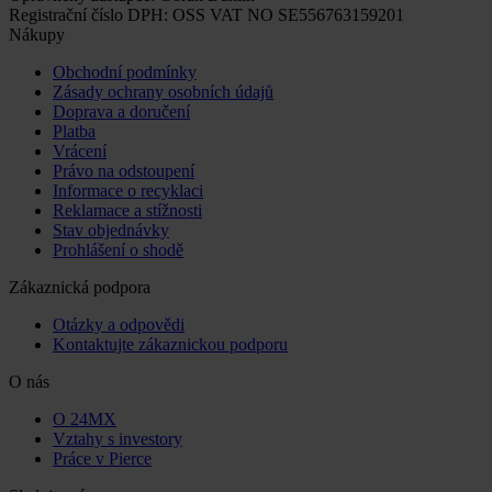
Registrační číslo DPH: OSS VAT NO SE556763159201
Nákupy
Obchodní podmínky
Zásady ochrany osobních údajů
Doprava a doručení
Platba
Vrácení
Právo na odstoupení
Informace o recyklaci
Reklamace a stížnosti
Stav objednávky
Prohlášení o shodě
Zákaznická podpora
Otázky a odpovědi
Kontaktujte zákaznickou podporu
O nás
O 24MX
Vztahy s investory
Práce v Pierce