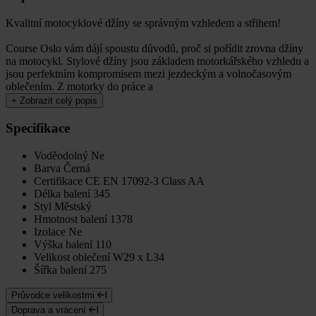
Kvalitní motocyklové džíny se správným vzhledem a střihem!
Course Oslo vám dájí spoustu důvodů, proč si pořídit zrovna džíny
na motocykl. Stylové džíny jsou základem motorkářského vzhledu a
jsou perfektním kompromisem mezi jezdeckým a volnočasovým
oblečením. Z motorky do práce a
+
Zobrazit celý popis
Specifikace
Voděodolný
Ne
Barva
Černá
Certifikace
CE EN 17092-3 Class AA
Délka balení
345
Styl
Městský
Hmotnost balení
1378
Izolace
Ne
Výška balení
110
Velikost oblečení
W29 x L34
Šířka balení
275
Průvodce velikostmi
Doprava a vrácení